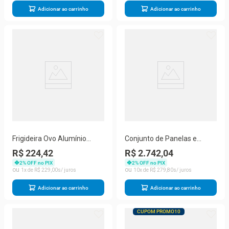
Voltagem
Adicionar ao carrinho
Adicionar ao carrinho
Frigideira Ovo Alumínio
Conjunto de Panelas e
16cm Neoflam Vermelha
Cooktop de Indução Portátil
R$ 224,42
R$ 2.742,04
Neoflam Fika Cerâmica
2
% OFF no PIX
2
% OFF no PIX
Pérola 110V
1
R$
229
,
00
10
R$
279
,
80
Adicionar ao carrinho
Adicionar ao carrinho
CUPOM PROMO10