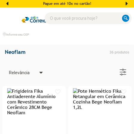
Pague em até 10x no cartão!
O que você procura hoje?
Informe seu CEP
Neoflam
36
produtos
Relevância