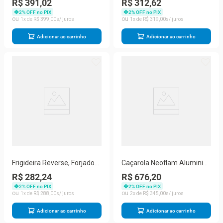
R$ 391,02
R$ 312,62
Alumínio Salmão 3Pçs
1,20L
2
% OFF no PIX
2
% OFF no PIX
1
R$
399
,
00
1
R$
319
,
00
Adicionar ao carrinho
Adicionar ao carrinho
Frigideira Reverse, Forjado
Caçarola Neoflam Aluminio
Com Revestimento
Injetado Ceramico Indução
R$ 282,24
R$ 676,20
Cerâmico Azul
24Cm 3L
2
% OFF no PIX
2
% OFF no PIX
1
R$
288
,
00
2
R$
345
,
00
Adicionar ao carrinho
Adicionar ao carrinho