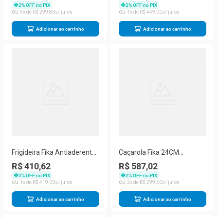
Revestimento Cerâmico
Bege Neoflam
2
% OFF no PIX
2
% OFF no PIX
Neoflam
5
R$
299
,
80
1
R$
449
,
00
Adicionar ao carrinho
Adicionar ao carrinho
Frigideira Fika Antiaderente
Caçarola Fika 24CM
Alumínio Revestimento
Alumínio com Revestimento
R$ 410,62
R$ 587,02
Cerâmico 24CM Indução
Cerâmico Neoflam 5,6L
2
% OFF no PIX
2
% OFF no PIX
Neoflam 26CM
1
R$
419
,
00
2
R$
299
,
50
Adicionar ao carrinho
Adicionar ao carrinho