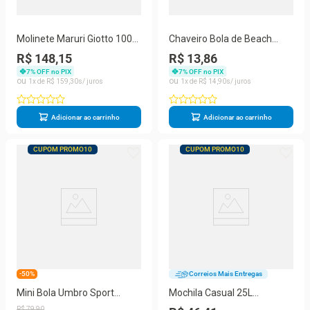
Molinete Maruri Giotto 1000
Chaveiro Bola de Beach
Drag 4kg
Tennis Titan
R$ 148,15
R$ 13,86
7
% OFF no PIX
7
% OFF no PIX
1
R$
159
,
30
1
R$
14
,
90
Adicionar ao carrinho
Adicionar ao carrinho
CUPOM PROMO10
CUPOM PROMO10
-50%
Correios Mais Entregas
Mini Bola Umbro Sport
Mochila Casual 25L
Recife 2023
Resistente a Água Unissex
R$
79
,
90