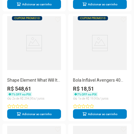
Adicionar ao carrinho
Adicionar ao carrinho
CUPOM PROMO10
CUPOM PROMO10
Shape Element What Will It
Bola Inflável Avengers 40
Take 8180 - Ptoamar
cm - Etitoys
R$ 548,61
R$ 18,51
7
% OFF no PIX
7
% OFF no PIX
2
R$
294
,
95
1
R$
19
,
90
Adicionar ao carrinho
Adicionar ao carrinho