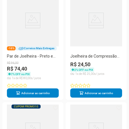
-16%
Correios Mais Entregas
Par de Joelheira - Preto e
Joelheira de Compressão
Vermelha
Ortopédica Articulada com
R$
96
,
00
R$ 24,50
Ajuste Anatômico e Alta
R$ 74,40
2
% OFF no PIX
Durabilidade Preto Yeet
1
R$
25
,
00
7
% OFF no PIX
1
R$
80
,
00
Adicionar ao carrinho
Adicionar ao carrinho
CUPOM PROMO10