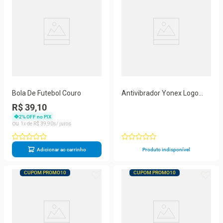
Bola De Futebol Couro
Antivibrador Yonex Logo
Branco
R$ 39,10
2
% OFF no PIX
1
R$
39
,
90
Adicionar ao carrinho
Produto indisponível
CUPOM PROMO10
CUPOM PROMO10