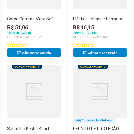
Corda Gamma Moto Soft
Elástico Extensor Formato 8
16L 1.29mm Cinza - Set
para Exercícios Funcionais
R$ 51,06
R$ 16,15
Individual
Fortalecimento de Peito e
7
% OFF no PIX
2
% OFF no PIX
Braços OEM
1
R$
54
,
90
1
R$
16
,
48
Adicionar ao carrinho
Adicionar ao carrinho
CUPOM PROMO10
CUPOM PROMO10
Correios Mais Entregas
Sapatilha Kestal Beach
PERNITO DE PROTEÇÃO