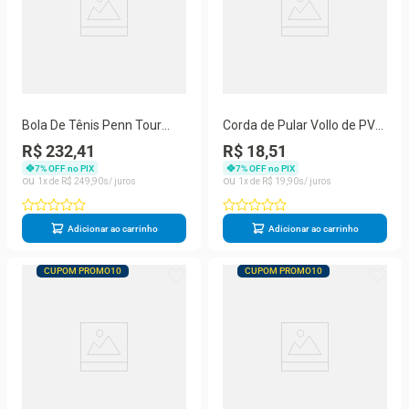
Bola De Tênis Penn Tour
Corda de Pular Vollo de PVC
Premium Extra Duty Pack
275 x 0,5cm Preta e Laranja
R$ 232,41
R$ 18,51
Com 6 Tubos
7
% OFF no PIX
7
% OFF no PIX
1
R$
249
,
90
1
R$
19
,
90
Adicionar ao carrinho
Adicionar ao carrinho
CUPOM PROMO10
CUPOM PROMO10