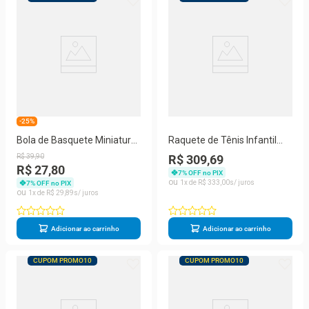
-25%
Bola de Basquete Miniatura
Raquete de Tênis Infantil
Wilson NBA Dribbler Chicago
Head Speed 25
R$
39
,
90
R$ 309,69
Bulls
R$ 27,80
7
% OFF no PIX
1
R$
333
,
00
7
% OFF no PIX
1
R$
29
,
89
Adicionar ao carrinho
Adicionar ao carrinho
CUPOM PROMO10
CUPOM PROMO10