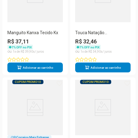
Manguito Kanxa Tecido Kx
Touca Natação
Hammerhead Silicone Lisa -
R$ 37,11
R$ 32,46
Royal
7
% OFF no PIX
7
% OFF no PIX
1
R$
39
,
90
1
R$
34
,
90
Adicionar ao carrinho
Adicionar ao carrinho
CUPOM PROMO10
CUPOM PROMO10
Correios Mais Entregas