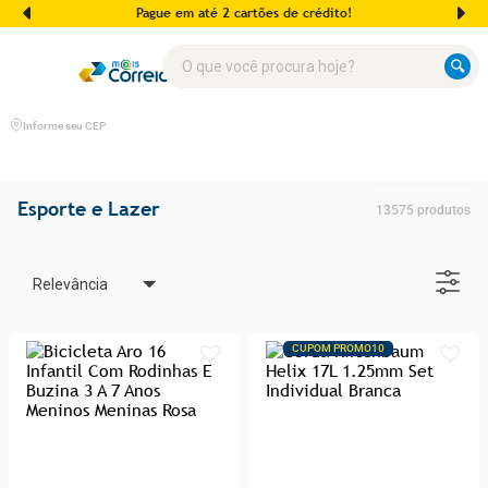
Pague em até 2 cartões de crédito!
O que você procura hoje?
Informe seu CEP
Esporte e Lazer
13575
produtos
Relevância
CUPOM PROMO10