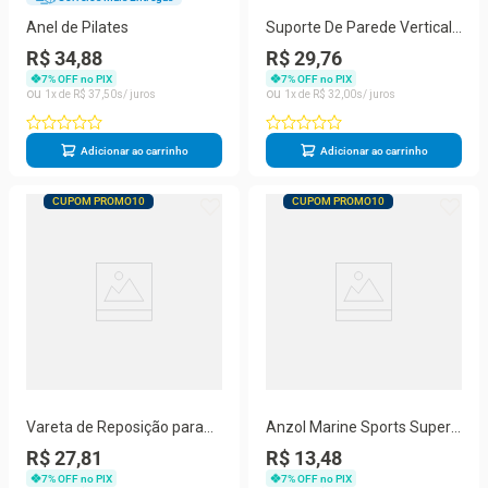
Anel de Pilates
Suporte De Parede Vertical
Rava Para Bicicleta Modelo
R$ 34,88
R$ 29,76
01
7
% OFF no PIX
7
% OFF no PIX
1
R$
37
,
50
1
R$
32
,
00
Adicionar ao carrinho
Adicionar ao carrinho
CUPOM PROMO10
CUPOM PROMO10
Vareta de Reposição para
Anzol Marine Sports Super
Barraca 2 Pessoas Bel
Chinu 01 Black Nickel 50 Pçs
R$ 27,81
R$ 13,48
7
% OFF no PIX
7
% OFF no PIX