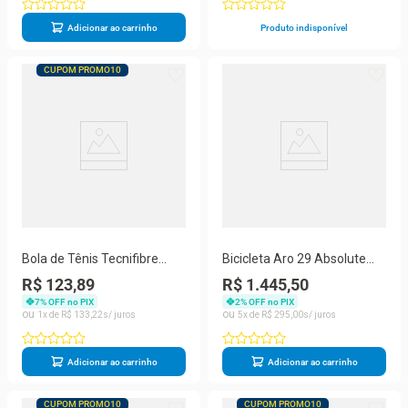
Adicionar ao carrinho
Produto indisponível
CUPOM PROMO10
Bola de Tênis Tecnifibre
Bicicleta Aro 29 Absolute
Champion One - Pack com 3
Nero 5 Alumínio 27v
R$ 123,89
R$ 1.445,50
Tubos
Mountain Bike K7 Freio A
7
% OFF no PIX
2
% OFF no PIX
Disco Garfo Suspensão
1
R$
133
,
22
5
R$
295
,
00
Cinza 21
Adicionar ao carrinho
Adicionar ao carrinho
CUPOM PROMO10
CUPOM PROMO10