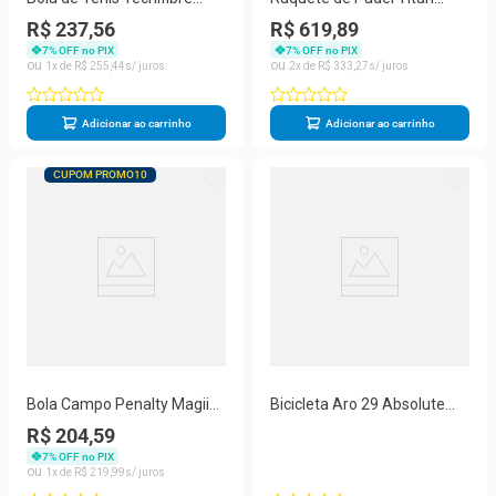
Champion One (6UN) - Pró
Aura Carbon 3K
R$ 237,56
R$ 619,89
Spin
7
% OFF no PIX
7
% OFF no PIX
1
R$
255
,
44
2
R$
333
,
27
Adicionar ao carrinho
Adicionar ao carrinho
CUPOM PROMO10
Bola Campo Penalty Magiia
Bicicleta Aro 29 Absolute
R2 XXVI Replica Paulistão -
Nero 5 Kit 2x9 Gta Sunrun K7
R$ 204,59
Bcoro
Freio A Disco Garfo Com
7
% OFF no PIX
Trava Oliva 17
1
R$
219
,
99