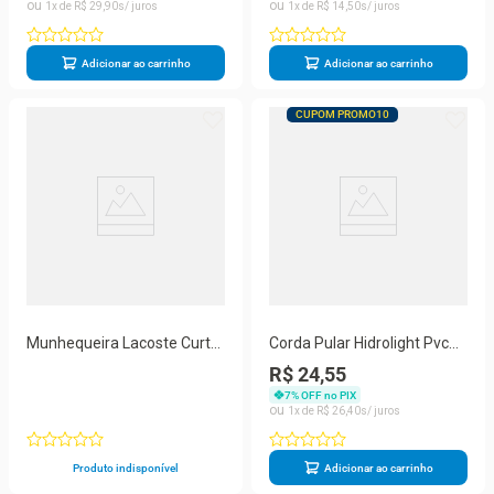
1
R$
29
,
90
1
R$
14
,
50
Adicionar ao carrinho
Adicionar ao carrinho
CUPOM PROMO10
Munhequeira Lacoste Curta
Corda Pular Hidrolight Pvc
Novak Djokovic RL9272
Fitness Aeróbica 275cm
R$ 24,55
Branca - Com 2 unidades
Laranja
7
% OFF no PIX
1
R$
26
,
40
Produto indisponível
Adicionar ao carrinho