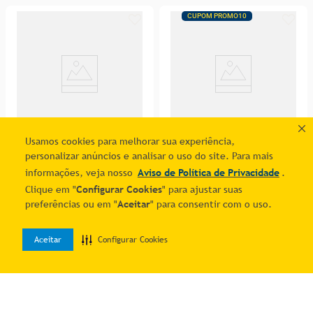
CUPOM PROMO10
Usamos cookies para melhorar sua experiência,
-50%
personalizar anúncios e analisar o uso do site. Para mais
Cotoveleira Kestal Neosoft
Lanterna De Cabeça Para
informações, veja nosso
Aviso de Política de Privacidade
.
Ajustável Preta
Camping 12 Leds - Western
R$ 25,02
R$
39
,
90
Clique em "
Configurar Cookies
" para ajustar suas
R$ 18,51
7
% OFF no PIX
preferências ou em "
Aceitar
" para consentir com o uso.
1
R$
26
,
90
7
% OFF no PIX
1
R$
19
,
90
Aceitar
Configurar Cookies
0
Adicionar ao carrinho
Adicionar ao carrinho
Home
Desejos
Entrar