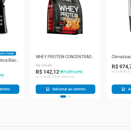
entro Oeste
WHEY PROTEIN CONCENTRADO
Climatizad
tica Black
1KG DOCE DE LEITE DARK LAB
Clin60 Pro
es – Preta
R$
153
,
89
R$ 974,
R$ 142,12
ou
3
x de
R$
33
7
% OFF no PIX
PIX
ou
1
x de
R$
152
,
82
sem juros
arrinho
Adicionar ao carrinho
A