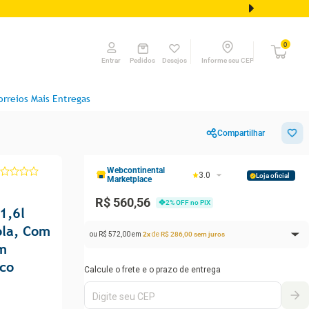
0
Pedidos
Desejos
Informe seu CEP
Entrar
orreios Mais Entregas
Compartilhar
Webcontinental
3.0
Loja oficial
Marketplace
R$ 560,56
2
% OFF no PIX
1,6l
ola, Com
ou
R$
572
,
00
em
2
x
de
R$
286
,
00
sem juros
m
co
1
x de
R$ 572,00
sem juros
R$
572
,
00
2
x de
R$ 286,00
sem juros
R$
572
,
00