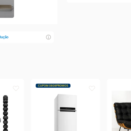
Alumínio forjado com revesti
cerâmico
Cor pérola *Imagens Ilustrativas Modo de
uso e Precauções clique aqui
olução
CUPOM 0808PROMOS