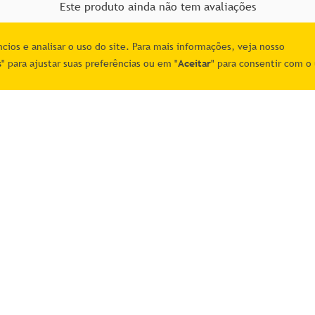
Este produto ainda não tem avaliações
ios e analisar o uso do site. Para mais informações, veja nosso
s
" para ajustar suas preferências ou em "
Aceitar
" para consentir com o 
Atendimento
(11) 4660-0371
atendimento@maiscorreios.com.
os
Segunda à sexta-feira, das 9h às 
Exceto feriados
is