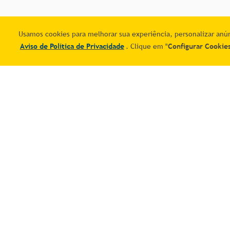
Usamos cookies para melhorar sua experiência, personalizar anúnc
Aviso de Política de Privacidade
. Clique em "
Configurar Cookie
Institucional
Minha conta
Meus pedidos
Baixe o Aplicativo
Meus endereç
Central de Ajuda - FAQ
Favoritos
Venda no Mais Correios
Política de trocas e devoluções
Redes socia
Termos e Condições
Política de Privacidade
Portal Correios
Central de Privacidade