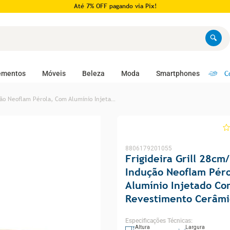
Até 7% OFF pagando via Pix!
C
ementos
Móveis
Beleza
Moda
Smartphones
Frigideira Grill 28cm/1,6l Indução Neoflam Pérola, Com Alumínio Injetado Com Revestimento Cerâmico
8806179201055
Frigideira Grill 28cm/
Indução Neoflam Pér
Alumínio Injetado Co
Revestimento Cerâmi
Especificações Técnicas
:
Altura
Largura