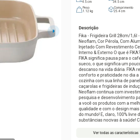
4.5
cm
34.5
cm
Peso
Comprimento
1.12
kg
25.4
cm
Descrição
Fika - Frigideira Grill 28cm/1,6l 
Neoflam, Cor Pérola, Com Alum
Injetado Com Revestimento C
Interno & Externo O que é FIKA
FIKA significa pausa para o ca
sueco, o que significa um pouc
descanso na vida diária. FIKA representa
conforto e praticidade no dia a 
cozinha com sua linha de panel
caçarolas e frigideiras de indu
Neoflam continua com invest
pesquisa e desenvolvimento pa
a você os produtos com a melh
qualidade e com o design mai
do mundo! E, claro, 100% livre 
substâncias nocivas à saúde! C
FI-G28I
Medida: 28cm / 1,6L
Ver todas as características
Panela FIKA de indução