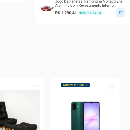
Jogo De Panelas Tramontina Mônaco Em
mento
Alumínio Com Revestimento Interno
Antiaderente Starflon T3 2089
R$ 1.290,41
2
% OFF no PIX
CUPOM PROMO10