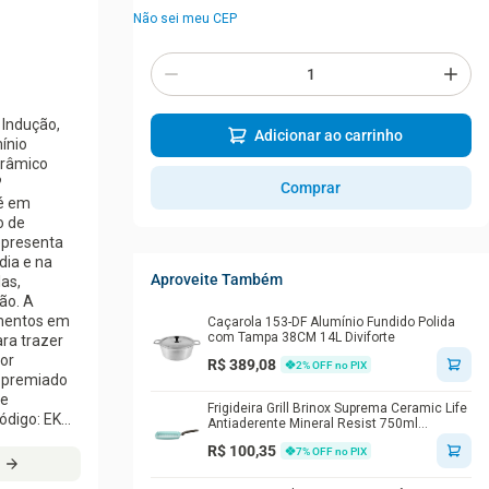
Não sei meu CEP
- Indução,
Adicionar ao carrinho
ínio
erâmico
?
Comprar
fé em
o de
dia e na
Aproveite Também
as,
ção. A
imentos em
Caçarola 153-DF Alumínio Fundido Polida
com Tampa 38CM 14L Diviforte
ra trazer
or
R$ 389,08
2
% OFF no PIX
s premiado
de
Frigideira Grill Brinox Suprema Ceramic Life
ódigo: EK-
Antiaderente Mineral Resist 750ml
24x24x2,3cm Verde
R$ 100,35
7
% OFF no PIX