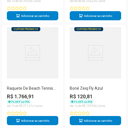
1
R$
24
,
90
8
R$
256
,
23
Adicionar ao carrinho
Adicionar ao carrinho
CUPOM PROMO10
CUPOM PROMO10
Raquete De Beach Tennis
Boné Zeiq Fly Azul
Zeiq Snake 3k João
R$ 1.766,91
R$ 120,81
Wiesinger
7
% OFF no PIX
7
% OFF no PIX
7
R$
271
,
41
1
R$
129
,
90
Adicionar ao carrinho
Adicionar ao carrinho