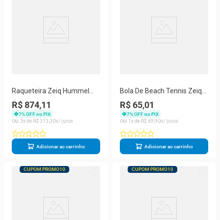
Raqueteira Zeiq Hummel
Bola De Beach Tennis Zeiq
Off White e Dourada
Pack Com 03 Bolas
R$ 874,11
R$ 65,01
7
% OFF no PIX
7
% OFF no PIX
3
R$
313
,
30
1
R$
69
,
90
Adicionar ao carrinho
Adicionar ao carrinho
CUPOM PROMO10
CUPOM PROMO10