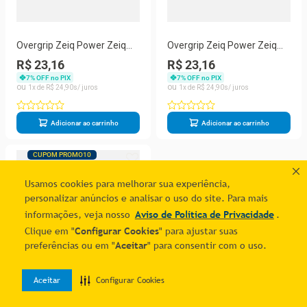
Overgrip Zeiq Power Zeiq
Overgrip Zeiq Power Zeiq
Azul Claro
Verde Claro
R$ 23,16
R$ 23,16
7
% OFF no PIX
7
% OFF no PIX
1
R$
24
,
90
1
R$
24
,
90
Adicionar ao carrinho
Adicionar ao carrinho
CUPOM PROMO10
Usamos cookies para melhorar sua experiência,
personalizar anúncios e analisar o uso do site. Para mais
informações, veja nosso
Aviso de Política de Privacidade
.
Clique em "
Configurar Cookies
" para ajustar suas
preferências ou em "
Aceitar
" para consentir com o uso.
Aceitar
Configurar Cookies
0
Overgrip Zeiq Power Zeiq
Home
Desejos
Entrar