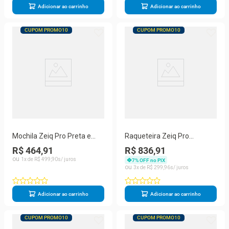
Adicionar ao carrinho
Adicionar ao carrinho
CUPOM PROMO10
CUPOM PROMO10
Mochila Zeiq Pro Preta e
Raqueteira Zeiq Pro
Dourada
Marinho e Dourada
R$ 464,91
R$ 836,91
1
R$
499
,
90
7
% OFF no PIX
3
R$
299
,
96
Adicionar ao carrinho
Adicionar ao carrinho
CUPOM PROMO10
CUPOM PROMO10