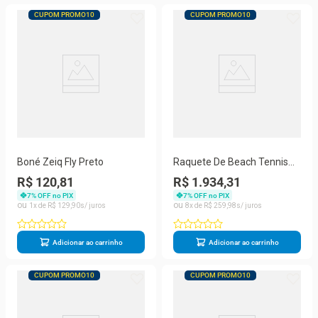
CUPOM PROMO10
CUPOM PROMO10
Boné Zeiq Fly Preto
Raquete De Beach Tennis
Zeiq Unique Black
R$ 120,81
R$ 1.934,31
7
% OFF no PIX
7
% OFF no PIX
1
R$
129
,
90
8
R$
259
,
98
Adicionar ao carrinho
Adicionar ao carrinho
CUPOM PROMO10
CUPOM PROMO10