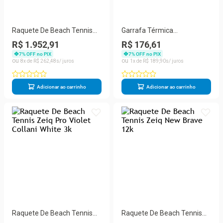
Raquete De Beach Tennis
Garrafa Térmica
Zeiq Supernova 2026 18k
Emborrachada Zeiq 1L
R$ 1.952,91
R$ 176,61
Preta
7
% OFF no PIX
7
% OFF no PIX
8
R$
262
,
48
1
R$
189
,
90
Adicionar ao carrinho
Adicionar ao carrinho
Raquete De Beach Tennis
Raquete De Beach Tennis