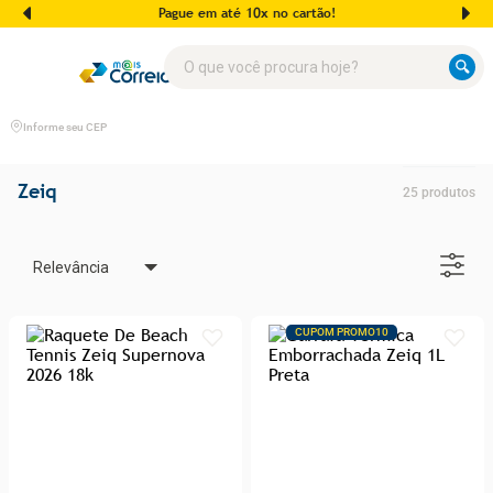
Pague em até 10x no cartão!
O que você procura hoje?
Informe seu CEP
Zeiq
25
produtos
Relevância
CUPOM PROMO10