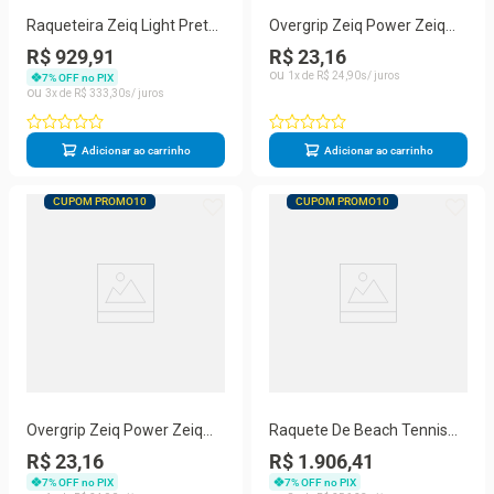
Raqueteira Zeiq Light Preta
Overgrip Zeiq Power Zeiq
e Verde Claro
Rosa
R$ 929,91
R$ 23,16
1
R$
24
,
90
7
% OFF no PIX
3
R$
333
,
30
Adicionar ao carrinho
Adicionar ao carrinho
CUPOM PROMO10
CUPOM PROMO10
Overgrip Zeiq Power Zeiq
Raquete De Beach Tennis
Preto
Zeiq Advanced Julia
R$ 23,16
R$ 1.906,41
Nogueira 3K
7
% OFF no PIX
7
% OFF no PIX