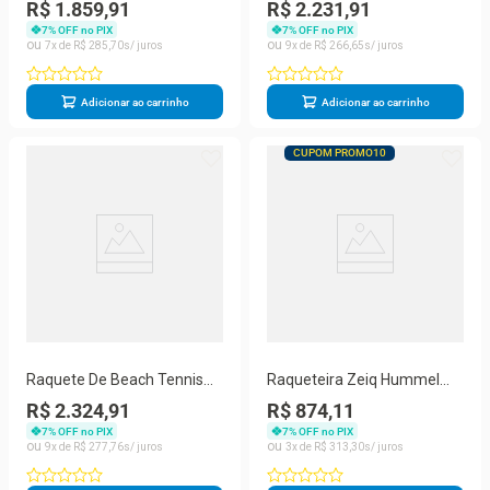
Zeiq Pro Violet Collani White
Zeiq New Brave 12k
R$ 1.859,91
R$ 2.231,91
3k
7
% OFF no PIX
7
% OFF no PIX
7
R$
285
,
70
9
R$
266
,
65
Adicionar ao carrinho
Adicionar ao carrinho
CUPOM PROMO10
Raquete De Beach Tennis
Raqueteira Zeiq Hummel
Zeiq Light - Leo Branco 3K
Marinho e Dourada
R$ 2.324,91
R$ 874,11
7
% OFF no PIX
7
% OFF no PIX
9
R$
277
,
76
3
R$
313
,
30