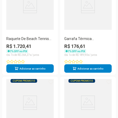
Raquete De Beach Tennis
Garrafa Térmica
Zeiq Classic Kevlar
Emborrachada Zeiq 1L Roxa
R$ 1.720,41
R$ 176,61
7
% OFF no PIX
7
% OFF no PIX
7
R$
264
,
27
1
R$
189
,
90
Adicionar ao carrinho
Adicionar ao carrinho
CUPOM PROMO10
CUPOM PROMO10