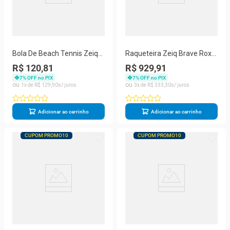
Bola De Beach Tennis Zeiq
Raqueteira Zeiq Brave Roxa
Pack Com 06 Bolas
e Verde
R$ 120,81
R$ 929,91
7
% OFF no PIX
7
% OFF no PIX
1
R$
129
,
90
3
R$
333
,
30
Adicionar ao carrinho
Adicionar ao carrinho
CUPOM PROMO10
CUPOM PROMO10