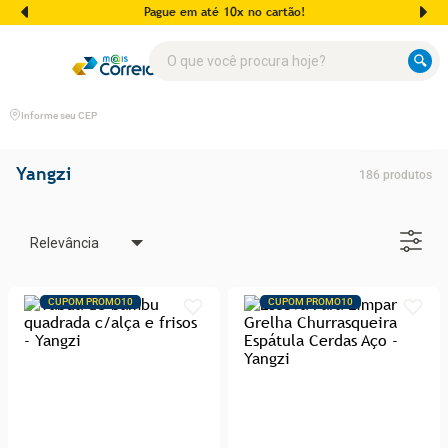
Pague em até 10x no cartão!
O que você procura hoje?
Informe seu CEP
Yangzi
186
produtos
Relevância
CUPOM PROMO10
CUPOM PROMO10