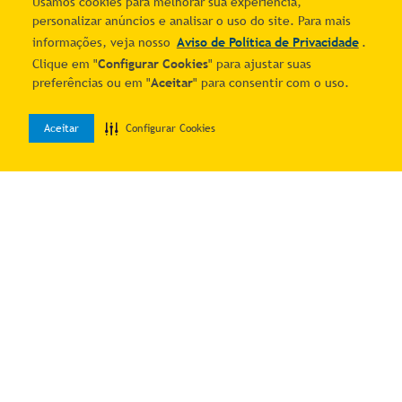
Usamos cookies para melhorar sua experiência,
personalizar anúncios e analisar o uso do site. Para mais
informações, veja nosso
Aviso de Política de Privacidade
.
Clique em "
Configurar Cookies
" para ajustar suas
Enfeite Natalino Galho
Almofada Decorativa Capa
preferências ou em "
Aceitar
" para consentir com o uso.
Pendente com Cristais
Natalina com Enchimento
R$ 30,82
R$ 54,33
Furta-Cor 70CM Yangzi
Fibra de Silicone Estampa
2
% OFF no PIX
2
% OFF no PIX
Papai Noel e Guirlanda
1
R$
31
,
45
1
R$
55
,
44
Aceitar
Configurar Cookies
0
Home
Desejos
Entrar
Adicionar ao carrinho
Adicionar ao carrinho
Enfeite Natalino Galho
Copo Decorado Stitch 3D