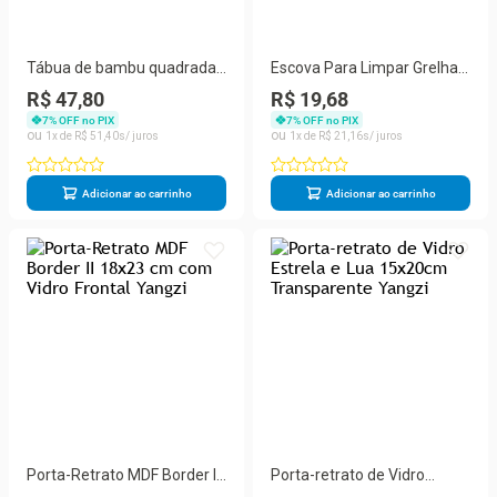
Tábua de bambu quadrada
Escova Para Limpar Grelha
c/alça e frisos - Yangzi
Churrasqueira Espátula
R$ 47,80
R$ 19,68
Cerdas Aço - Yangzi
7
% OFF no PIX
7
% OFF no PIX
1
R$
51
,
40
1
R$
21
,
16
Adicionar ao carrinho
Adicionar ao carrinho
Porta-Retrato MDF Border II
Porta-retrato de Vidro