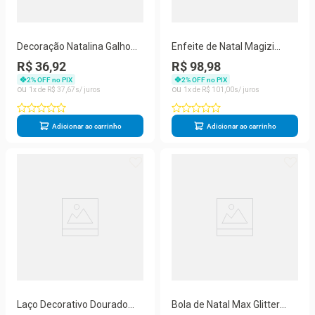
Decoração Natalina Galho
Enfeite de Natal Magizi
Pick Pinheiro Natal Rosê
Porta Retrato com Glitter
R$ 36,92
R$ 98,98
Fosco com 3 Unidades Rosê
Dourado Yangzi 6 Peças
2
% OFF no PIX
2
% OFF no PIX
Yangzi
1
R$
37
,
67
1
R$
101
,
00
Adicionar ao carrinho
Adicionar ao carrinho
Laço Decorativo Dourado
Bola de Natal Max Glitter