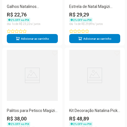
Galhos Natalinos
Estrela de Natal Magizi
Decorativos Magizi com
Tridimensional Arabesco
R$ 22,76
R$ 29,29
Glitter Vinho Yangzi 4
Vermelha Brilho Yangzi 4UN
2
% OFF no PIX
2
% OFF no PIX
Unidades
1
R$
23
,
22
1
R$
29
,
89
Adicionar ao carrinho
Adicionar ao carrinho
Palitos para Petisco Magizi
Kit Decoração Natalina Pick
Decorado Árvore Bambu
Natal Champanhe Full Glitter
R$ 38,00
R$ 48,89
Ecológico Festa Natal
Luxo 4 Unidades Dourado
2
% OFF no PIX
2
% OFF no PIX