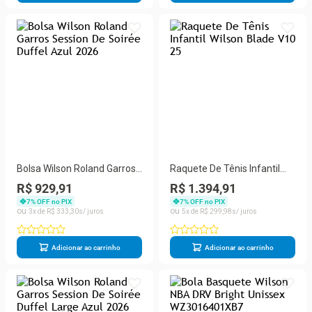
Bolsa Wilson Roland Garros
Raquete De Tênis Infantil
Session De Soirée Duffel
Wilson Blade V10 25
R$ 929,91
R$ 1.394,91
Azul 2026
7
% OFF no PIX
7
% OFF no PIX
3
R$
333
,
30
5
R$
299
,
98
Adicionar ao carrinho
Adicionar ao carrinho