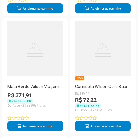
Adicionar ao carrinho
Adicionar ao carrinho
-35%
Mala Bordo Wilson Viagem
Camiseta Wilson Core Basic
Abs 4 Rodas 360 Preto
Marinho
R$ 371,91
R$
119
,
90
R$ 72,22
7
% OFF no PIX
1
R$
399
,
90
7
% OFF no PIX
1
R$
77
,
66
Adicionar ao carrinho
Adicionar ao carrinho