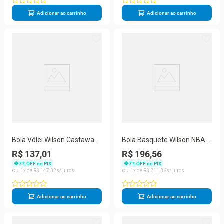
Adicionar ao carrinho
Adicionar ao carrinho
Bola Vôlei Wilson Castaway
Bola Basquete Wilson NBA
Unissex WTH4615XDEF
Forge Unissex
R$ 137,01
R$ 196,56
WTB8203XB07
7
% OFF no PIX
7
% OFF no PIX
1
R$
147
,
32
1
R$
211
,
36
Adicionar ao carrinho
Adicionar ao carrinho