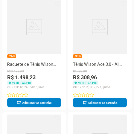
-26%
-33%
Raquete de Tênis Wilson
Tênis Wilson Ace 3.0 - All
Roger Federer 01Future
Court - Branco Preto e
R$
2
.
199
,
90
R$
499
,
90
280g
Vermelho
R$ 1.498,23
R$ 308,96
7
% OFF no PIX
7
% OFF no PIX
6
R$
268
,
50
1
R$
332
,
22
Adicionar ao carrinho
Adicionar ao carrinho