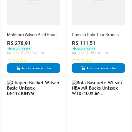
Moletom Wilson Bold Hoodie
Camisa Polo Tour Branca
Vermelho
R$ 278,91
R$ 111,51
7
% OFF no PIX
7
% OFF no PIX
1
R$
299
,
90
1
R$
119
,
90
Adicionar ao carrinho
Adicionar ao carrinho