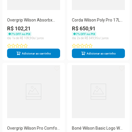
Overgrip Wilson Absorbx
Corda Wilson Poly Pro 17L
Vermelho Com 03 Unidades
1.25mm Prata - Rolo com
R$ 102,21
R$ 650,91
200 metros
7
% OFF no PIX
7
% OFF no PIX
1
R$
109
,
90
2
R$
349
,
95
Adicionar ao carrinho
Adicionar ao carrinho
Overgrip Wilson Pro Comfort
Boné Wilson Basic Logo W