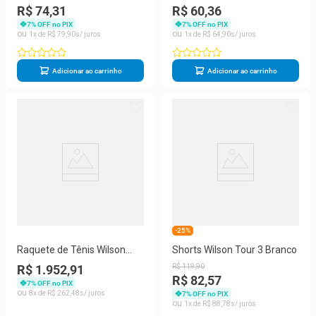
Amarelo
Preto
R$ 74,31
R$ 60,36
7
% OFF no PIX
7
% OFF no PIX
1
R$
79
,
90
1
R$
64
,
90
Adicionar ao carrinho
Adicionar ao carrinho
-25%
Raquete de Tênis Wilson
Shorts Wilson Tour 3 Branco
Clash 100L V3
R$ 1.952,91
R$
119
,
90
R$ 82,57
7
% OFF no PIX
8
R$
262
,
48
7
% OFF no PIX
1
R$
88
,
78