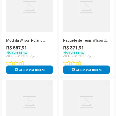
Mochila Wilson Roland
Raquete de Tênis Wilson US
Garros Laranja e Azul 2026
OPEN 25
R$ 557,91
R$ 371,91
7
% OFF no PIX
7
% OFF no PIX
2
R$
299
,
95
1
R$
399
,
90
Adicionar ao carrinho
Adicionar ao carrinho