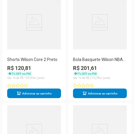
Shorts Wilson Core 2 Preto
Bola Basquete Wilson NBA
Team Warriors Unissex
R$ 120,81
R$ 201,61
WZ4024510XB7
7
% OFF no PIX
7
% OFF no PIX
1
R$
129
,
90
1
R$
216
,
78
Adicionar ao carrinho
Adicionar ao carrinho