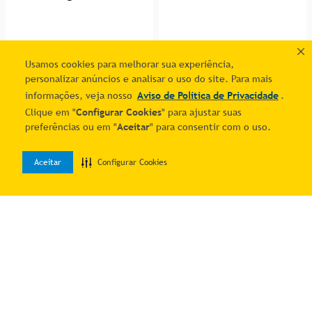
Usamos cookies para melhorar sua experiência,
personalizar anúncios e analisar o uso do site. Para mais
informações, veja nosso
Aviso de Política de Privacidade
.
Clique em "
Configurar Cookies
" para ajustar suas
Bolsa Wilson Roland Garros
Bola Basquete Wilson NBA
preferências ou em "
Aceitar
" para consentir com o uso.
Session De Soirée Duffel
DRV Bright Unissex
R$ 1.115,91
R$ 221,85
Large Azul 2026
WZ3016401XB7
7
% OFF no PIX
7
% OFF no PIX
4
R$
299
,
97
1
R$
238
,
55
Aceitar
Configurar Cookies
0
Home
Desejos
Entrar
Adicionar ao carrinho
Adicionar ao carrinho