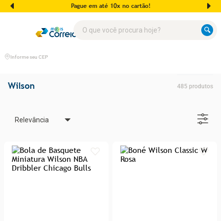
Pague em até 10x no cartão!
O que você procura hoje?
Informe seu CEP
Wilson
485
produtos
Relevância