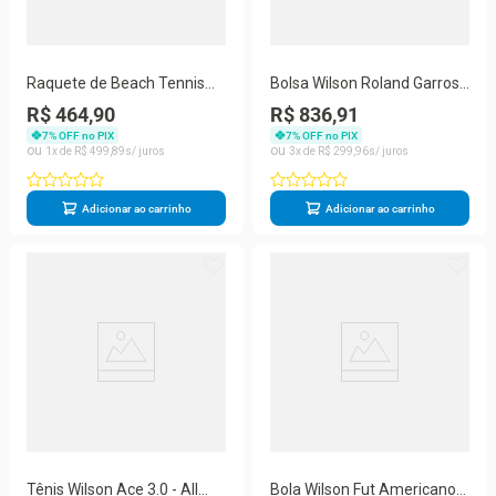
Raquete de Beach Tennis
Bolsa Wilson Roland Garros
Wilson K Tour Preta e Cinza
Tote 2026
R$ 464,90
R$ 836,91
7
% OFF no PIX
7
% OFF no PIX
1
R$
499
,
89
3
R$
299
,
96
Adicionar ao carrinho
Adicionar ao carrinho
Tênis Wilson Ace 3.0 - All
Bola Wilson Fut Americano