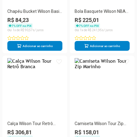
Chapéu Bucket Wilson Basic
Bola Basquete Wilson NBA
Unissex BN1123UNVM
Mil Bucks Unissex
R$ 84,23
R$ 225,01
WTB3100XBMIL
7
% OFF no PIX
7
% OFF no PIX
1
R$
90
,
57
1
R$
241
,
95
Adicionar ao carrinho
Adicionar ao carrinho
Calça Wilson Tour Retrô
Camiseta Wilson Tour Zip
Branca
Marinho
R$ 306,81
R$ 158,01