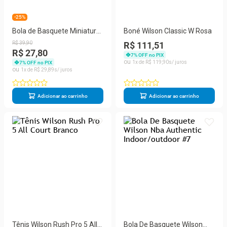
-25%
Bola de Basquete Miniatura
Boné Wilson Classic W Rosa
Wilson NBA Dribbler Chicago
R$
39
,
90
R$ 111,51
Bulls
R$ 27,80
7
% OFF no PIX
1
R$
119
,
90
7
% OFF no PIX
1
R$
29
,
89
Adicionar ao carrinho
Adicionar ao carrinho
Tênis Wilson Rush Pro 5 All
Bola De Basquete Wilson