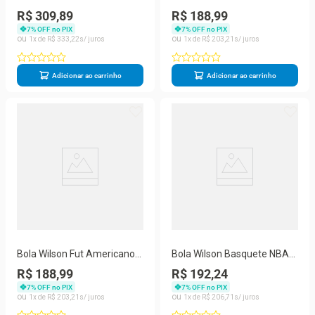
Court - Preto e Branco
Jr La Charges
R$ 309,89
R$ 188,99
WF4010018XBJR
7
% OFF no PIX
7
% OFF no PIX
1
R$
333
,
22
1
R$
203
,
21
Adicionar ao carrinho
Adicionar ao carrinho
Bola Wilson Fut Americano
Bola Wilson Basquete NBA
Jr Kansas Chiefs
Authent Brasil
R$ 188,99
R$ 192,24
WF4010016XBJ
WZ3023803XB7
7
% OFF no PIX
7
% OFF no PIX
1
R$
203
,
21
1
R$
206
,
71