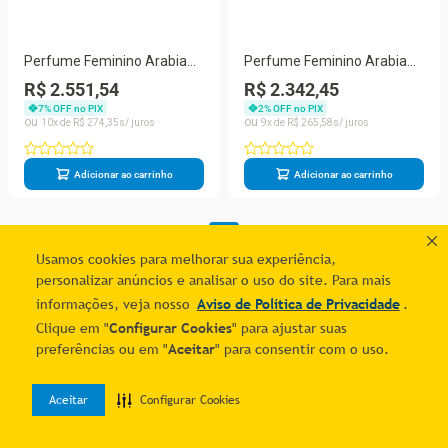
Perfume Feminino Arabia
Perfume Feminino Arabia
Black Iii Widian 50 ML Extrait
Black Iii Widian 50Ml
R$ 2.551,54
R$ 2.342,45
De Parfum
7
% OFF no PIX
2
% OFF no PIX
10
R$
274
,
35
9
R$
265
,
58
Adicionar ao carrinho
Adicionar ao carrinho
1
Usamos cookies para melhorar sua experiência,
personalizar anúncios e analisar o uso do site. Para mais
informações, veja nosso
Aviso de Política de Privacidade
.
Clique em "
Configurar Cookies
" para ajustar suas
preferências ou em "
Aceitar
" para consentir com o uso.
Aceitar
Configurar Cookies
0
Home
Desejos
Entrar