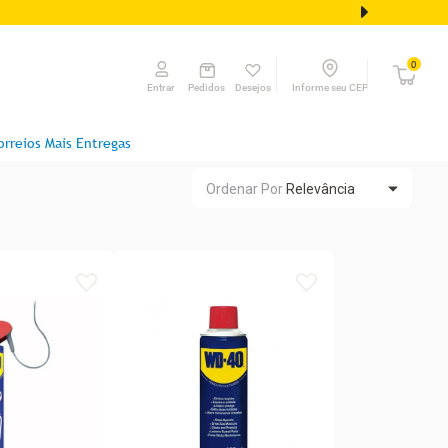
0
Pedidos
Desejos
Informe seu CEP
Entrar
orreios Mais Entregas
Ordenar Por
Relevância