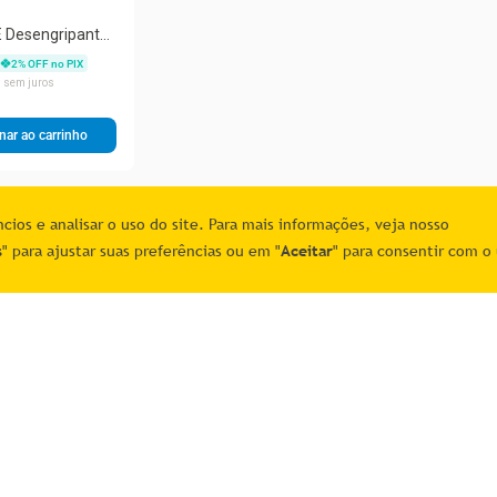
 E Desengripante
l Spay Wd40 -...
2
% OFF no PIX
7
sem juros
nar ao carrinho
1
ios e analisar o uso do site. Para mais informações, veja nosso
s
" para ajustar suas preferências ou em "
Aceitar
" para consentir com o 
Atendimento
(11) 4660-0371
atendimento@maiscorreios.com.
os
Segunda à sexta-feira, das 9h às 
Exceto feriados
is