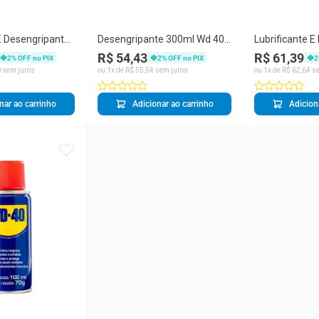
 E Desengripante
Desengripante 300ml Wd 40
Lubrificante E
l Flex Top Spray
Sem Variação único
Spray Wd-40 
R$ 54,43
R$ 61,39
2
% OFF no PIX
2
% OFF no PIX
2
0
sem juros
ou
1
x de
R$
55
,
54
sem juros
ou
1
x de
R$
62
,
64
se
nar ao carrinho
Adicionar ao carrinho
Adicion