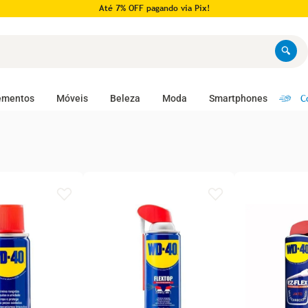
Até 7% OFF pagando via Pix!
C
ementos
Móveis
Beleza
Moda
Smartphones