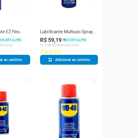
nte EZ Flex
Lubrificante Multiuso Spray
ador
WD-40 com Válvula 180°
R$ 59,19
2
% OFF no PIX
2
% OFF no PIX
vel Aerosol
Amarelo WD40 300ML
em juros
ou
1
x de
R$
60
,
40
sem juros
ar ao carrinho
Adicionar ao carrinho