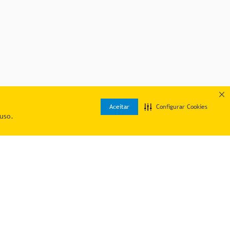
Aceitar
Configurar Cookies
uso.
Quer economizar?
Cadastre-se e receba ofertas exclusivas!
br
18h.