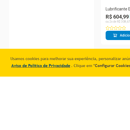
Lubrificante
Aerosol 100m
R$ 604,99
ou
2
x de
R$
308
,
6
Adicio
Usamos cookies para melhorar sua experiência, personalizar anúnc
Aviso de Política de Privacidade
. Clique em "
Configurar Cookie
Institucional
Minha conta
Meus pedidos
Baixe o Aplicativo
Meus endereç
Central de Ajuda - FAQ
Favoritos
Venda no Mais Correios
Política de trocas e devoluções
Redes socia
Termos e Condições
Política de Privacidade