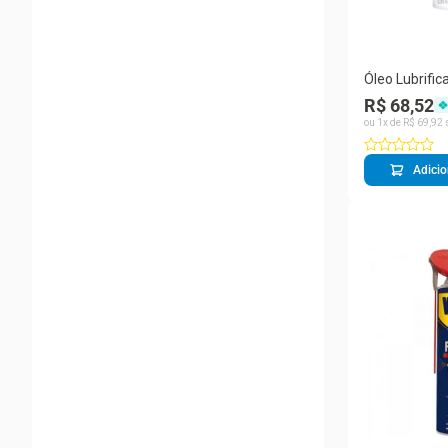
Óleo Lubrific
118ml - 8367
R$ 68,52
ou
1
x de
R$
69
,
92
Adicio