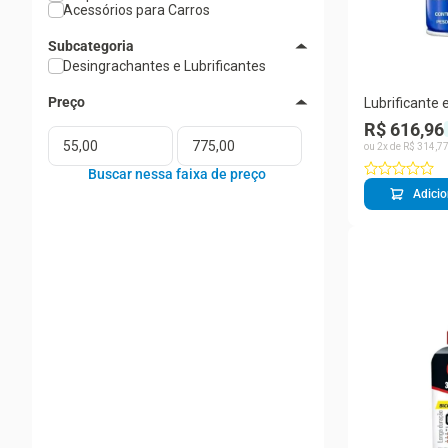
Acessórios para Carros
Subcategoria
Desingrachantes e Lubrificantes
Lubrificante
Aerosol WD-
R$ 616,96
Lubrificar Pr
ou
2
x de
R$
314
,
7
Eliminar Umi
Adicio