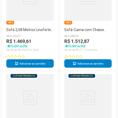
-49%
-50%
Sofá 2,08 Metros Linoforte
Sofá-Cama com Chaise
Nature, 4 Lugares, Suede
188cm Linoforte Rayssa
R$
3
.
126
,
74
R$
3
.
289
,
53
Veludo, Espuma D-33
Suede Veludo Espuma D-33
R$ 1.469,61
R$ 1.512,87
7
% OFF no PIX
7
% OFF no PIX
6
R$
263
,
37
6
R$
271
,
12
Adicionar ao carrinho
Adicionar ao carrinho
CUPOM PROMO10
CUPOM PROMO10