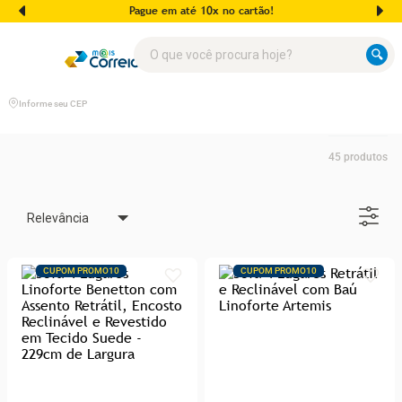
Pague em até 10x no cartão!
O que você procura hoje?
Informe seu CEP
45
produtos
Relevância
CUPOM PROMO10
CUPOM PROMO10