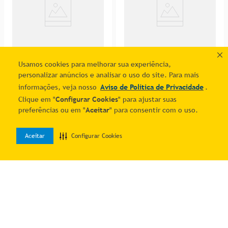
Usamos cookies para melhorar sua experiência,
personalizar anúncios e analisar o uso do site. Para mais
informações, veja nosso
Aviso de Política de Privacidade
.
Clique em "
Configurar Cookies
" para ajustar suas
preferências ou em "
Aceitar
" para consentir com o uso.
Sofá-Cama 3 Lugares
Sofá 3 Lugares Linoforte
Linoforte Jamile com
Mercury Revestido em
R$
1
.
468
,
95
R$
1
.
468
,
95
Encosto Reclinável em
Tecido Suede - 200cm de
R$ 1.301,07
R$ 1.301,07
Aceitar
Configurar Cookies
0
Tecido Suede - 188cm de
largura
7
% OFF no PIX
7
% OFF no PIX
Home
Desejos
Entrar
5
R$
279
,
80
5
R$
279
,
80
Largura
Adicionar ao carrinho
Adicionar ao carrinho