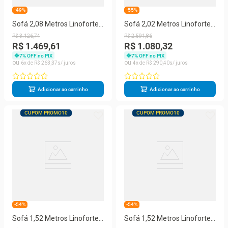
-49%
-55%
Sofá 2,08 Metros Linoforte
Sofá 2,02 Metros Linoforte
Nature, 4 Lugares, Suede
Avalon, 3 Lugares, Veludo,
R$
3
.
126
,
74
R$
2
.
591
,
86
Veludo, Espuma D-33
Espuma D-33
R$ 1.469,61
R$ 1.080,32
7
% OFF no PIX
7
% OFF no PIX
6
R$
263
,
37
4
R$
290
,
40
Adicionar ao carrinho
Adicionar ao carrinho
CUPOM PROMO10
CUPOM PROMO10
-54%
-54%
Sofá 1,52 Metros Linoforte
Sofá 1,52 Metros Linoforte