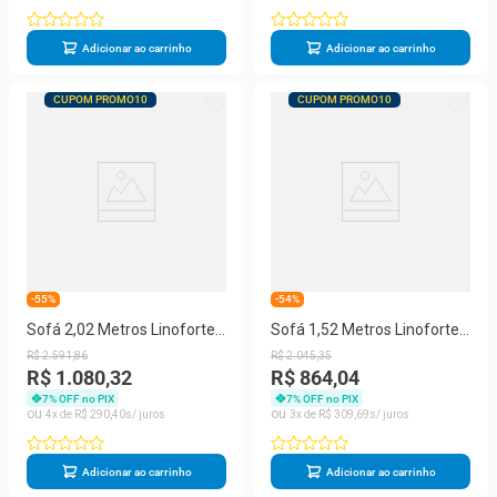
Adicionar ao carrinho
Adicionar ao carrinho
CUPOM PROMO10
CUPOM PROMO10
-55%
-54%
Sofá 2,02 Metros Linoforte
Sofá 1,52 Metros Linoforte
Avalon, 3 Lugares, Veludo,
Avalon 2 Lugares Veludo e
R$
2
.
591
,
86
R$
2
.
045
,
35
Espuma D-33
Espuma D-33
R$ 1.080,32
R$ 864,04
7
% OFF no PIX
7
% OFF no PIX
4
R$
290
,
40
3
R$
309
,
69
Adicionar ao carrinho
Adicionar ao carrinho