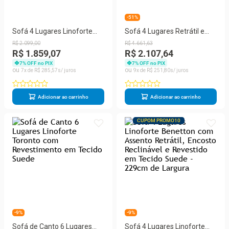
-51%
Sofá 4 Lugares Linoforte
Sofá 4 Lugares Retrátil e
Benetton com Assento
Reclinável com Baú
R$
2
.
099
,
00
R$
4
.
661
,
63
Retrátil, Encosto Reclinável
Linoforte Artemis
R$ 1.859,07
R$ 2.107,64
e Revestido em Tecido
7
% OFF no PIX
7
% OFF no PIX
7
R$
285
,
57
9
R$
251
,
80
Suede - 229cm de Largura
Adicionar ao carrinho
Adicionar ao carrinho
CUPOM PROMO10
-9%
-9%
Sofá de Canto 6 Lugares
Sofá 4 Lugares Linoforte