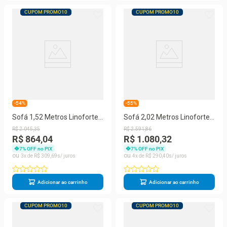
CUPOM PROMO10
CUPOM PROMO10
-54%
-55%
Sofá 1,52 Metros Linoforte
Sofá 2,02 Metros Linoforte
Avalon 2 Lugares Veludo e
Avalon, 3 Lugares, Veludo,
R$
2
.
045
,
35
R$
2
.
591
,
86
Espuma D-33
Espuma D-33
R$ 864,04
R$ 1.080,32
7
% OFF no PIX
7
% OFF no PIX
3
R$
309
,
69
4
R$
290
,
40
Adicionar ao carrinho
Adicionar ao carrinho
CUPOM PROMO10
CUPOM PROMO10