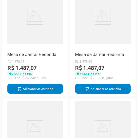
Mesa de Jantar Redonda
Mesa de Jantar Redonda
Dobuê Turim com 4
Dobuê Turim com 4
R$
1
.
678
,
95
R$
1
.
678
,
95
Cadeiras com Revestimento
Cadeiras com Revestimento
R$ 1.487,07
R$ 1.487,07
em Suede
em Suede
7
% OFF no PIX
7
% OFF no PIX
6
R$
266
,
50
6
R$
266
,
50
Adicionar ao carrinho
Adicionar ao carrinho