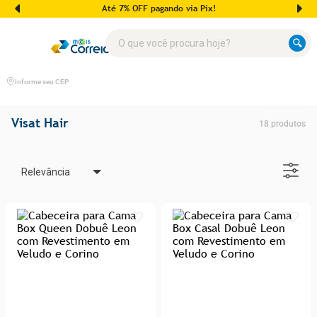
Até 7% OFF pagando via Pix!
O que você procura hoje?
Informe seu CEP
Visat Hair
18
produtos
Relevância