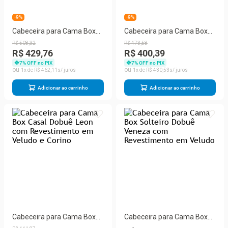
-9%
-9%
Cabeceira para Cama Box
Cabeceira para Cama Box
Queen Dobuê Leon com
Casal Dobuê Leon com
R$
508
,
32
R$
473
,
58
Revestimento em Veludo e
Revestimento em Veludo e
R$ 429,76
R$ 400,39
Corino
Corino
7
% OFF no PIX
7
% OFF no PIX
1
R$
462
,
11
1
R$
430
,
53
Adicionar ao carrinho
Adicionar ao carrinho
Cabeceira para Cama Box
Cabeceira para Cama Box
Casal Dobuê Leon com
Solteiro Dobuê Veneza com