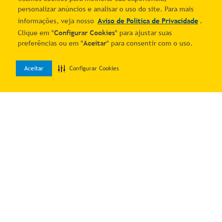
personalizar anúncios e analisar o uso do site. Para mais
1
informações, veja nosso
Aviso de Política de Privacidade
.
Clique em "
Configurar Cookies
" para ajustar suas
preferências ou em "
Aceitar
" para consentir com o uso.
Aceitar
Configurar Cookies
0
Home
Desejos
Entrar
Quer economizar?
Cadastre-se e receba ofertas exclusivas!
Estou ciente e de acordo com os
Termos & Condições
e o
Aviso de
Política de Privacidade
.
Autorizo o uso dos meus dados para receber as comunicações por
meio dos canais digitais do Mais Correios.