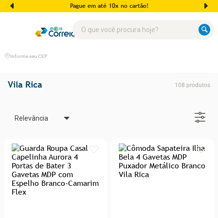
Pague em até 10x no cartão!
O que você procura hoje?
Informe seu CEP
Vila Rica
108
produtos
Relevância