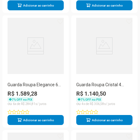
Adicionar ao carrinho
Adicionar ao carrinho
Guarda Roupa Elegance 6
Guarda Roupa Cristal 4
Portas de Bater 2 Gavetas
Gavetas com Espelho MDF-
R$ 1.589,28
R$ 1.140,50
MDP Imbuia Champanhe
MDP Branco Vila Rica
7
% OFF no PIX
7
% OFF no PIX
Vila Rica 218CM
6
R$
284
,
81
4
R$
306
,
58
Adicionar ao carrinho
Adicionar ao carrinho