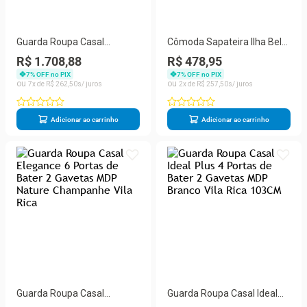
Guarda Roupa Casal
Cômoda Sapateira Ilha Bela
Capelinha Aurora 4 Portas
4 Gavetas MDP Puxador
R$ 1.708,88
R$ 478,95
de Bater 3 Gavetas MDP
Metálico Branco Vila Rica
7
% OFF no PIX
7
% OFF no PIX
com Espelho Branco-
7
R$
262
,
50
2
R$
257
,
50
Camarim Flex
Adicionar ao carrinho
Adicionar ao carrinho
Guarda Roupa Casal
Guarda Roupa Casal Ideal