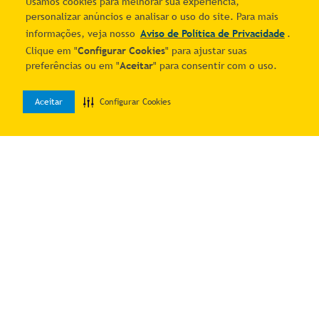
Usamos cookies para melhorar sua experiência,
personalizar anúncios e analisar o uso do site. Para mais
informações, veja nosso
Aviso de Política de Privacidade
.
Clique em "
Configurar Cookies
" para ajustar suas
Cômoda Sirius 5 Gavetas
Guarda Roupa Ideal Plus 4
preferências ou em "
Aceitar
" para consentir com o uso.
MDF-MDP Puxador em MDF
Portas de Bater 2 Gavetas
R$ 570,46
R$ 608,10
Marrom Vila Rica
MDP Branco Vila Rica
7
% OFF no PIX
7
% OFF no PIX
2
R$
306
,
70
2
R$
326
,
93
Aceitar
Configurar Cookies
0
Home
Desejos
Entrar
Adicionar ao carrinho
Adicionar ao carrinho
Guarda Roupa Casal Canadá
Cômoda Roupeiro Cristal 4