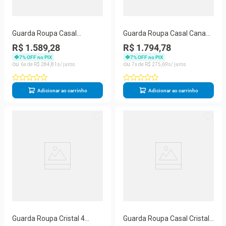
Guarda Roupa Casal
Guarda Roupa Casal Canadá
Elegance 6 Portas de Bater
6 Portas 6 Gavetas MDP
R$ 1.589,28
R$ 1.794,78
2 Gavetas MDP Imbuia
Nature - Champanhe Vila
7
% OFF no PIX
7
% OFF no PIX
Champanhe Vila Rica
Rica 223CM
6
R$
284
,
81
7
R$
275
,
69
218CM
Adicionar ao carrinho
Adicionar ao carrinho
Guarda Roupa Cristal 4
Guarda Roupa Casal Cristal