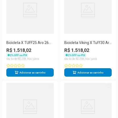
Bicicleta X TUFF25 Aro 26
Bicicleta Viking X Tuff30 Aro
Freio a Disco Shimano Rosa
26 Freio Disco 21
R$ 1.518,02
R$ 1.518,02
Viking
Velocidades
2
% OFF no PIX
2
% OFF no PIX
6
R$
258
,
16
6
R$
258
,
16
Adicionar ao carrinho
Adicionar ao carrinho