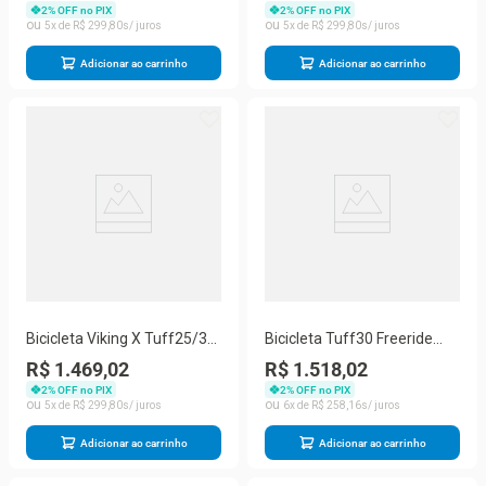
2
% OFF no PIX
2
% OFF no PIX
5
R$
299
,
80
5
R$
299
,
80
Adicionar ao carrinho
Adicionar ao carrinho
Bicicleta Viking X Tuff25/30
Bicicleta Tuff30 Freeride
Aro 26 Freio Disco 21
Aro 26 Freio A Disco Viking
R$ 1.469,02
R$ 1.518,02
Velocidades
2
% OFF no PIX
2
% OFF no PIX
5
R$
299
,
80
6
R$
258
,
16
Adicionar ao carrinho
Adicionar ao carrinho