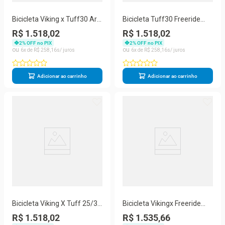
Bicicleta Viking x Tuff30 Aro
Bicicleta Tuff30 Freeride
26 Freio Disco 21
Aro 26 Freio a Disco Viking
R$ 1.518,02
R$ 1.518,02
Velocidades
2
% OFF no PIX
2
% OFF no PIX
6
R$
258
,
16
6
R$
258
,
16
Adicionar ao carrinho
Adicionar ao carrinho
Bicicleta Viking X Tuff 25/30
Bicicleta Vikingx Freeride
26 Freio A Disco 21
Aro 26 Câmbios Shimanos
R$ 1.518,02
R$ 1.535,66
Velocidades Cambios
21v Azul Laranja