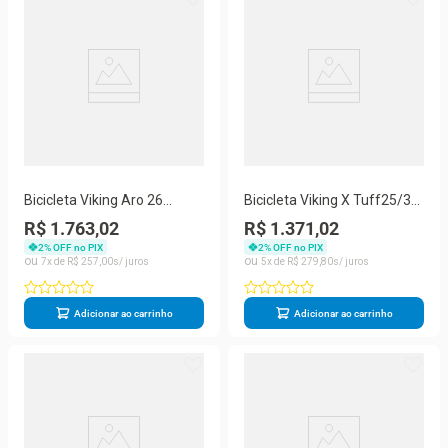
Bicicleta Viking Aro 26
Bicicleta Viking X Tuff25/30
Tuffx25/30 Vmaxx Freio
Aro 26 Freio Disco 21
R$ 1.763,02
R$ 1.371,02
Hidráulico 21v Preto Azul
Velocidades
2
% OFF no PIX
2
% OFF no PIX
7
R$
257
,
00
5
R$
279
,
80
Adicionar ao carrinho
Adicionar ao carrinho