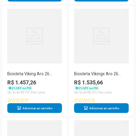
Bicicleta Viking Aro 26
Bicicleta Vikingx Aro 26
Câmbio Importado 21v
Câmbios Importados 21v
R$ 1.457,26
R$ 1.535,66
Vmaxx Azul Amarelo
Aero Preto Amarelo
2
% OFF no PIX
2
% OFF no PIX
5
R$
297
,
40
6
R$
261
,
16
Adicionar ao carrinho
Adicionar ao carrinho