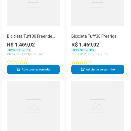
Bicicleta Tuff30 Freeride
Bicicleta Tuff30 Freeride
Aro 26 Freio A Disco Viking
Aro 26 Freio A Disco Viking
R$ 1.469,02
R$ 1.469,02
2
% OFF no PIX
2
% OFF no PIX
5
R$
299
,
80
5
R$
299
,
80
Adicionar ao carrinho
Adicionar ao carrinho