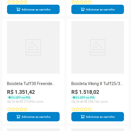
Adicionar ao carrinho
Adicionar ao carrinho
Bicicleta Tuff30 Freeride
Bicicleta Viking X Tuff25/30
Aro 26 Freio A Disco Viking
Aro 26 Freio Disco 21
R$ 1.351,42
R$ 1.518,02
Velocidades
2
% OFF no PIX
2
% OFF no PIX
5
R$
275
,
80
6
R$
258
,
16
Adicionar ao carrinho
Adicionar ao carrinho