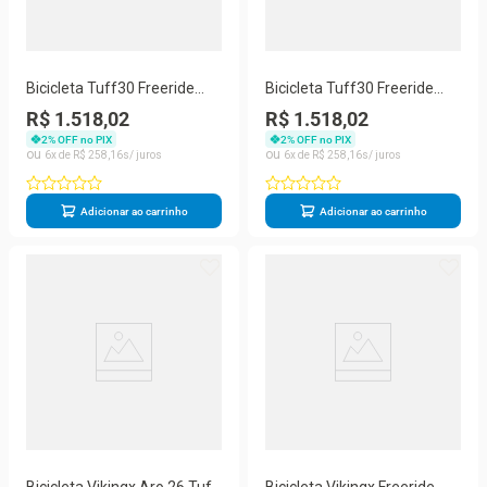
Bicicleta Tuff30 Freeride
Bicicleta Tuff30 Freeride
Aro 26 Freio A Disco Viking
Aro 26 Freio a Disco Viking
R$ 1.518,02
R$ 1.518,02
2
% OFF no PIX
2
% OFF no PIX
6
R$
258
,
16
6
R$
258
,
16
Adicionar ao carrinho
Adicionar ao carrinho