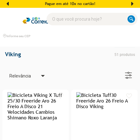
Pague em até 10x no cartão!
O que você procura hoje?
Informe seu CEP
Viking
51
produtos
Relevância