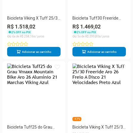
Bicicleta Viking X Tuff 25/30
Bicicleta Tuff30 Freeride
Freeride Aro 26 Freio A
Aro 26 Freio A Disco Viking
R$ 1.518,02
R$ 1.469,02
Disco 21 Velocidades
2
% OFF no PIX
2
% OFF no PIX
Cambios Shimano Roxo
6
R$
258
,
16
5
R$
299
,
80
Laranja
Adicionar ao carrinho
Adicionar ao carrinho
-17%
Bicicleta Tuff25 do Grau
Bicicleta Viking X Tuff 25/30