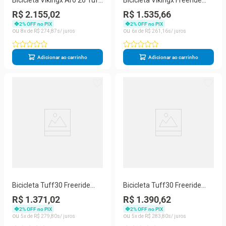
Bicicleta Vikingx Aro 26 Tuff
Bicicleta Vikingx Freeride
38 Wheeling Azul Celeste Do
Aro 26 Câmbios Shimanos
R$ 2.155,02
R$ 1.535,66
Grau
21v Preto Azul
2
% OFF no PIX
2
% OFF no PIX
8
R$
274
,
87
6
R$
261
,
16
Adicionar ao carrinho
Adicionar ao carrinho
Bicicleta Tuff30 Freeride
Bicicleta Tuff30 Freeride
Aro 26 Freio A Disco Viking
Aro 26 Freio A Disco Viking
R$ 1.371,02
R$ 1.390,62
2
% OFF no PIX
2
% OFF no PIX
5
R$
279
,
80
5
R$
283
,
80