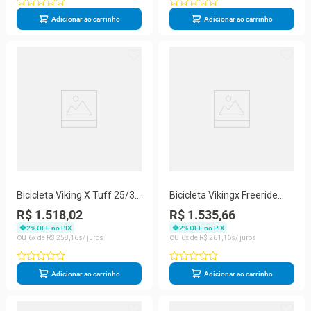
Adicionar ao carrinho
Adicionar ao carrinho
Bicicleta Viking X Tuff 25/30
Bicicleta Vikingx Freeride
26 Freio A Disco Mec 21
Aro 26 Câmbios Shimanos
R$ 1.518,02
R$ 1.535,66
Velocidades Branco Verde
21v Preto Amarelo
2
% OFF no PIX
2
% OFF no PIX
6
R$
258
,
16
6
R$
261
,
16
Adicionar ao carrinho
Adicionar ao carrinho