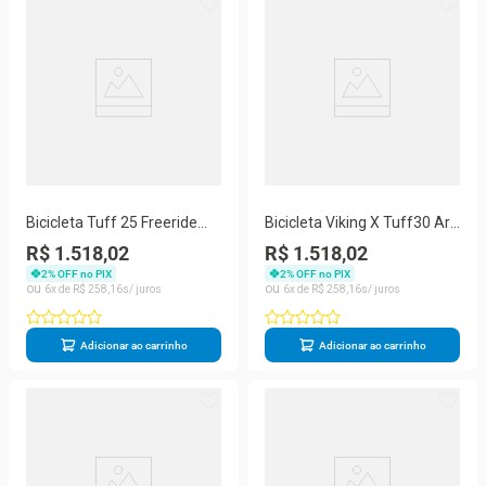
Bicicleta Tuff 25 Freeride
Bicicleta Viking X Tuff30 Aro
Aro 26 Freio A Disco Viking X
26 Freio Disco 21
R$ 1.518,02
R$ 1.518,02
Velocidades
2
% OFF no PIX
2
% OFF no PIX
6
R$
258
,
16
6
R$
258
,
16
Adicionar ao carrinho
Adicionar ao carrinho