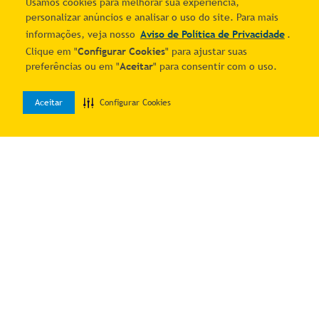
Usamos cookies para melhorar sua experiência,
personalizar anúncios e analisar o uso do site. Para mais
informações, veja nosso
Aviso de Política de Privacidade
.
Clique em "
Configurar Cookies
" para ajustar suas
Bicicleta Viking X Tuff 25/30
Bicicleta Tuff30 Freeride
preferências ou em "
Aceitar
" para consentir com o uso.
Freeride Aro 26 Freio A
Aro 26 Freio A Disco Viking
R$ 1.518,02
R$ 1.469,02
Disco 21 Velocidades
2
% OFF no PIX
2
% OFF no PIX
Aceitar
Configurar Cookies
Cambios Shimano Preto
0
6
R$
258
,
16
5
R$
299
,
80
Amarelo Vikingx
Home
Desejos
Entrar
Adicionar ao carrinho
Adicionar ao carrinho