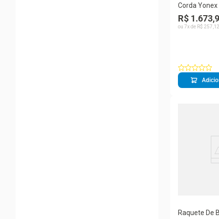
Corda Yonex 
16L 1.25mm B
R$ 1.673,
com 200 Met
ou
7
x de
R$
257
,
1
Adicio
Raquete De 