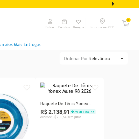
0
Pedidos
Desejos
Informe seu CEP
Entrar
orreios Mais Entregas
Ordenar Por
Relevância
Raquete De Tênis Yonex
Muse 98 2026
R$ 2.138,91
7
% OFF no PIX
ou
9
x de
R$
255
,
54
sem juros