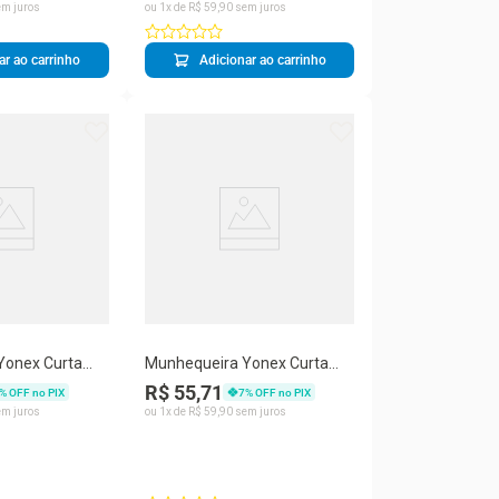
m juros
ou
1
x de
R$
59
,
90
sem juros
ar ao carrinho
Adicionar ao carrinho
Yonex Curta
Munhequeira Yonex Curta
Vermelha
R$ 55,71
% OFF no PIX
7
% OFF no PIX
m juros
ou
1
x de
R$
59
,
90
sem juros