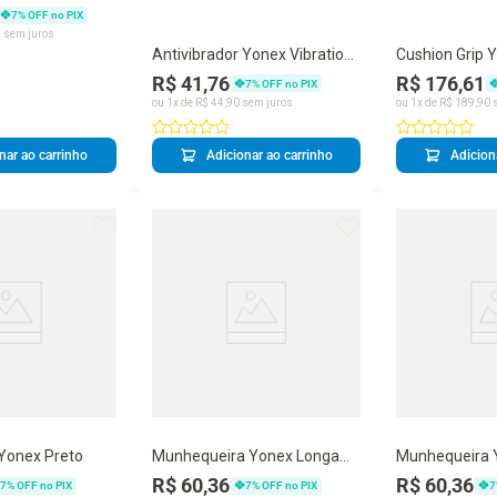
are 700 Play
7
% OFF no PIX
5
sem juros
Antivibrador Yonex Vibration
Cushion Grip Yonex
Stopper Dampener Coração
Ultimum Leat
R$ 41,76
R$ 176,61
7
% OFF no PIX
ou
1
x de
R$
44
,
90
sem juros
ou
1
x de
R$
189
,
90
s
nar ao carrinho
Adicionar ao carrinho
Adicion
 Yonex Preto
Munhequeira Yonex Longa
Munhequeira 
Cinza e Preta
Branca
R$ 60,36
R$ 60,36
7
% OFF no PIX
7
% OFF no PIX
7