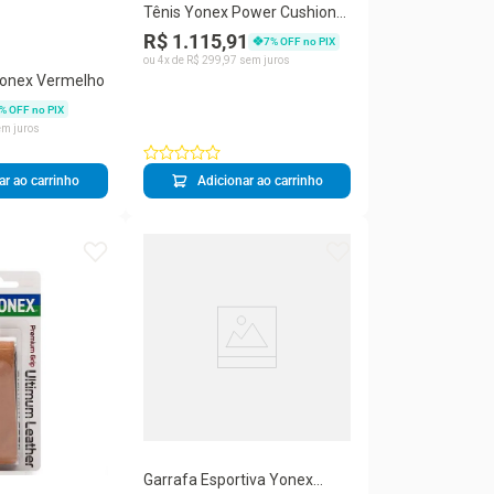
Tênis Yonex Power Cushion
Ad-Accel - Clay Saibro -
R$ 1.115,91
7
% OFF no PIX
Verde
ou
4
x de
R$
299
,
97
sem juros
Yonex Vermelho
% OFF no PIX
m juros
ar ao carrinho
Adicionar ao carrinho
Garrafa Esportiva Yonex