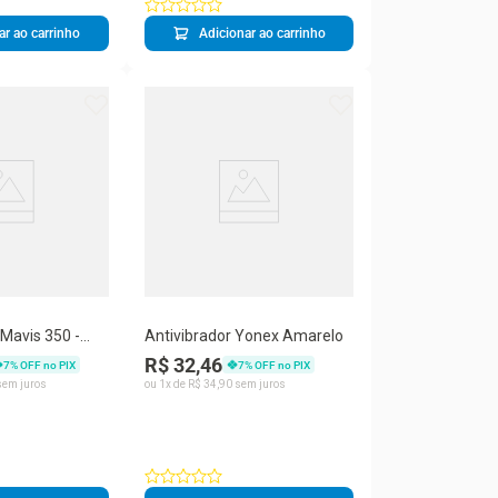
ar ao carrinho
Adicionar ao carrinho
Mavis 350 -
Antivibrador Yonex Amarelo
n
R$ 32,46
7
% OFF no PIX
7
% OFF no PIX
em juros
ou
1
x de
R$
34
,
90
sem juros