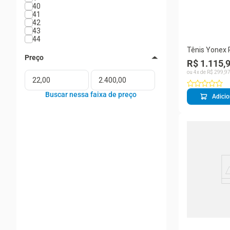
40
41
42
43
44
Tênis Yonex 
Ad-Accel - Cl
R$ 1.115,
ou
4
x de
R$
299
,
9
Adicio