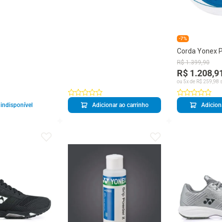
-7%
Corda Yonex P
16L 1.25mm A
R$
1
.
399
,
90
200 Metros
R$ 1.208,9
ou
5
x de
R$
259
,
98
s
indisponível
Adicionar ao carrinho
Adicion