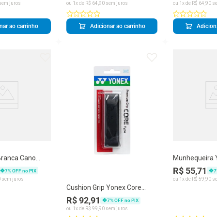
sem juros
ou
1
x de
R$
64
,
90
sem juros
ou
1
x de
R$
64
,
90
se
nar ao carrinho
Adicionar ao carrinho
Adicion
Branca Cano
Munhequeira 
42 com 3 pares
Rosa
R$ 55,71
7
% OFF no PIX
7
0
sem juros
ou
1
x de
R$
59
,
90
se
Cushion Grip Yonex Core
Tape Preto
R$ 92,91
7
% OFF no PIX
ou
1
x de
R$
99
,
90
sem juros