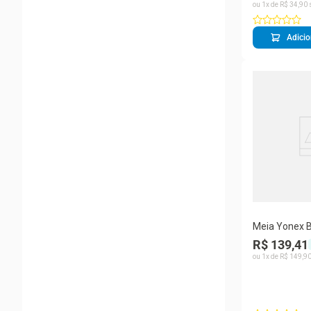
ou
1
x de
R$
34
,
90
Adicio
Meia Yonex 
Médio 37 ao 
R$ 139,41
ou
1
x de
R$
149
,
9