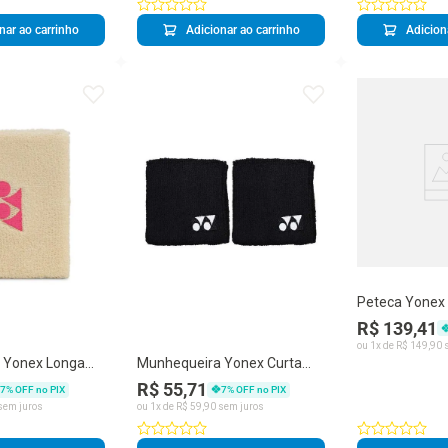
nar ao carrinho
Adicionar ao carrinho
Adicion
Peteca Yonex 
Tubo com 6 u
R$ 139,41
ou
1
x de
R$
149
,
90
s
 Yonex Longa
Munhequeira Yonex Curta
Preta
R$ 55,71
7
% OFF no PIX
7
% OFF no PIX
sem juros
ou
1
x de
R$
59
,
90
sem juros