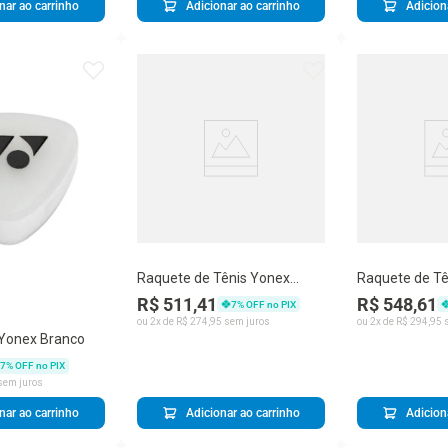
nar ao carrinho
Adicionar ao carrinho
Adicion
Raquete de Tênis Yonex
Raquete de Tê
Junior 21
Junior 25
R$ 511,41
R$ 548,61
7
% OFF no PIX
ou
2
x de
R$
274
,
95
sem juros
ou
2
x de
R$
294
,
95
s
 Yonex Branco
7
% OFF no PIX
sem juros
nar ao carrinho
Adicionar ao carrinho
Adicion