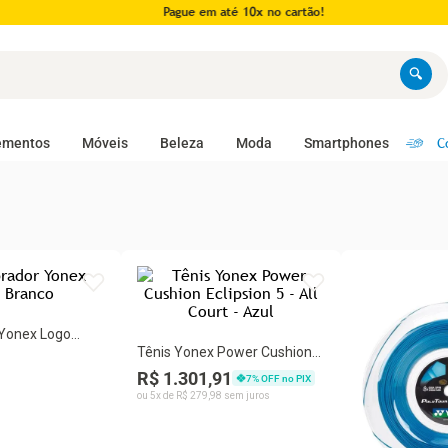
Pague em até 10x no cartão!
C
ementos
Móveis
Beleza
Moda
Smartphones
 Yonex Logo
Tênis Yonex Power Cushion
Eclipsion 5 - All Court - Azul
R$ 1.301,91
7
% OFF no PIX
ou
5
x de
R$
279
,
98
sem juros