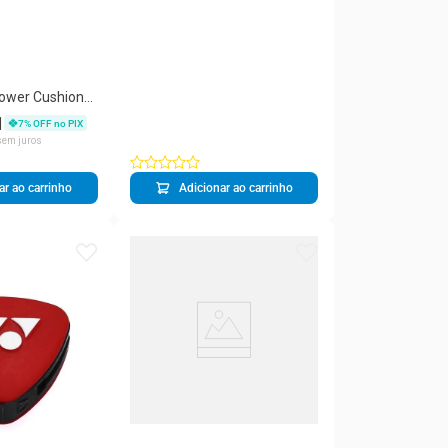
ower Cushion
 - Saibro -
1
7
% OFF no PIX
em juros
ar ao carrinho
Adicionar ao carrinho