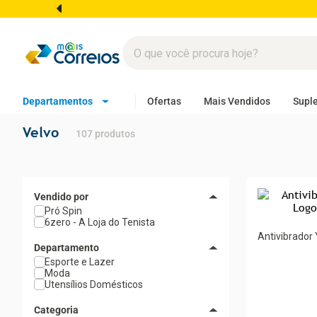
Departamentos
Ofertas
Mais Vendidos
Supl
Velvo
107
produtos
Pró Spin
6zero - A Loja do Tenista
Antivibrador
Departamento
Branco
Esporte e Lazer
Moda
Utensílios Domésticos
Categoria