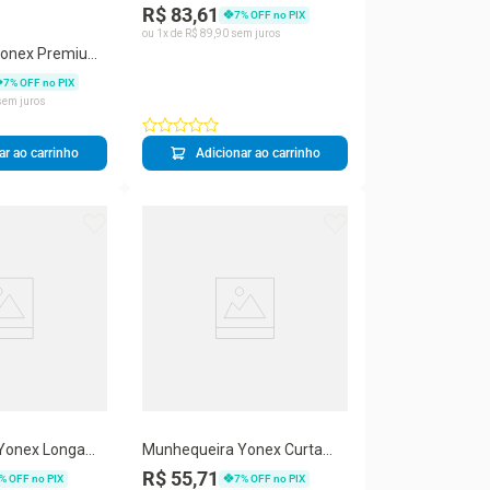
Incolor e Azul
R$ 83,61
7
% OFF no PIX
ou
1
x de
R$
89
,
90
sem juros
 Premium
her
7
% OFF no PIX
em juros
ar ao carrinho
Adicionar ao carrinho
Yonex Longa
Munhequeira Yonex Curta
Branco
R$ 55,71
% OFF no PIX
7
% OFF no PIX