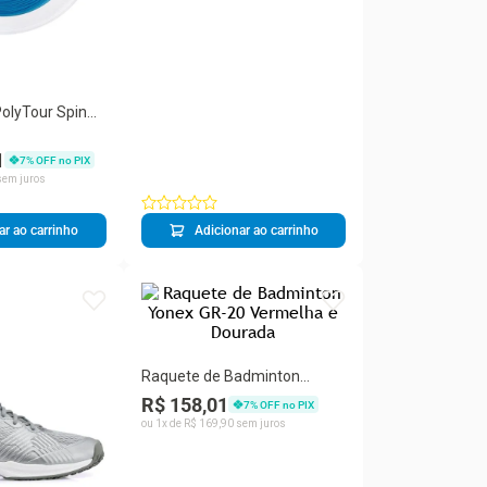
olyTour Spin
zul Rolo com
1
7
% OFF no PIX
em juros
ar ao carrinho
Adicionar ao carrinho
Raquete de Badminton
Yonex GR-20 Vermelha e
R$ 158,01
7
% OFF no PIX
Dourada
ou
1
x de
R$
169
,
90
sem juros