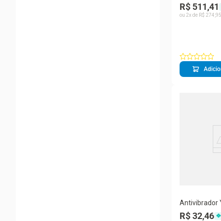
Yonex Nanofl
R$ 511,41
Bege Claro
ou
2
x de
R$
274
,
9
Adicio
Antivibrador
R$ 32,46