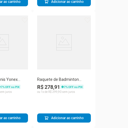
ar ao carrinho
Adicionar ao carrinho
nis Yonex
Raquete de Badminton
Yonex Muscle Power 2
R$ 278,91
7
% OFF no PIX
7
% OFF no PIX
em juros
ou
1
x de
R$
299
,
90
sem juros
ar ao carrinho
Adicionar ao carrinho