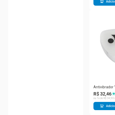
Adicio
Antivibrador
R$ 32,46
ou
1
x de
R$
34
,
90
Adicio