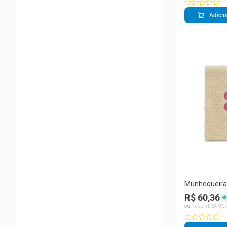
Adicio
Munhequeira
Bege e Rosa
R$ 60,36
ou
1
x de
R$
64
,
90