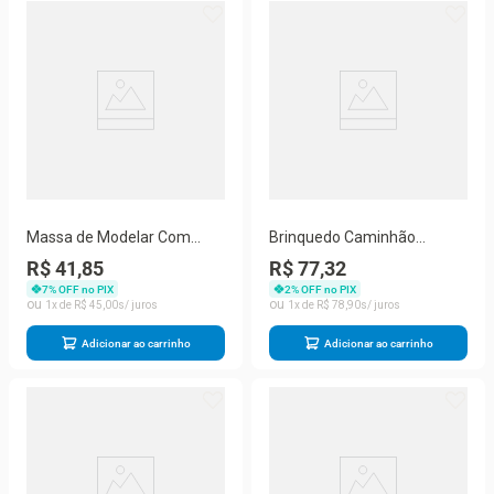
Massa de Modelar Com
Brinquedo Caminhão
Acessório Club Massa
Tanque Pro Tork
R$ 41,85
R$ 77,32
Gelato 557 - Usual
7
% OFF no PIX
2
% OFF no PIX
1
R$
45
,
00
1
R$
78
,
90
Adicionar ao carrinho
Adicionar ao carrinho