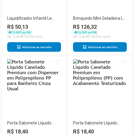
Liquidificador Infantil Le
Brinquedo Mini Geladeira Le
Chef 28 cm 187 - Usual
Chef Som E Luz
R$ 50,13
R$ 126,32
brinquedos
7
% OFF no PIX
2
% OFF no PIX
1
R$
53
,
90
1
R$
128
,
90
Adicionar ao carrinho
Adicionar ao carrinho
Porta Sabonete Líquido
Porta Sabonete Líquido
Canelado Premium com
Canelado Premium em
R$ 18,40
R$ 18,40