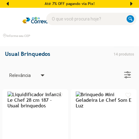
Até 7% OFF pagando via Pix!
O que você procura hoje?
Informe seu CEP
Usual Brinquedos
14
produtos
Relevância