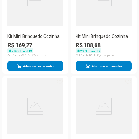
Kit Mini Brinquedo Cozinha
Kit Mini Brinquedo Cozinha
Fogão E Geladeira
Liquidificador E
R$ 169,27
R$ 108,68
Sanduicheira
2
% OFF no PIX
2
% OFF no PIX
1
R$
172
,
72
1
R$
110
,
90
Adicionar ao carrinho
Adicionar ao carrinho