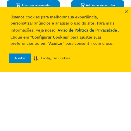
Adicionar ao carrinho
Adicionar ao carrinho
Usamos cookies para melhorar sua experiência,
personalizar anúncios e analisar o uso do site. Para mais
1
informações, veja nosso
Aviso de Política de Privacidade
.
Clique em "
Configurar Cookies
" para ajustar suas
preferências ou em "
Aceitar
" para consentir com o uso.
Aceitar
Configurar Cookies
0
Home
Desejos
Entrar
Quer economizar?
Cadastre-se e receba ofertas exclusivas!
Estou ciente e de acordo com os
Termos & Condições
e o
Aviso de
Política de Privacidade
.