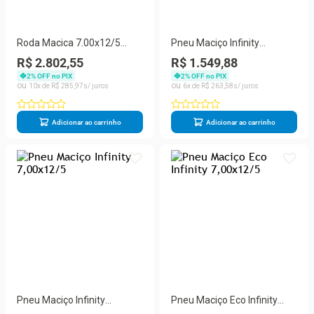
Roda Macica 7.00x12/5
Pneu Maciço Infinity
Infinity
6,00x9/4
R$ 2.802,55
R$ 1.549,88
2
% OFF no PIX
2
% OFF no PIX
10
R$
285
,
97
6
R$
263
,
58
Adicionar ao carrinho
Adicionar ao carrinho
Pneu Maciço Infinity
Pneu Maciço Eco Infinity