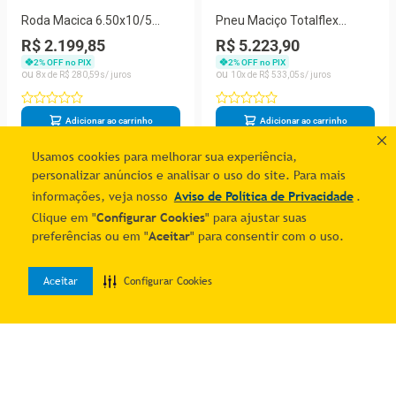
Roda Macica 6.50x10/5
Pneu Maciço Totalflex
Infinity
10,00x20/7,5
R$ 2.199,85
R$ 5.223,90
2
% OFF no PIX
2
% OFF no PIX
8
R$
280
,
59
10
R$
533
,
05
Adicionar ao carrinho
Adicionar ao carrinho
Usamos cookies para melhorar sua experiência,
personalizar anúncios e analisar o uso do site. Para mais
1
informações, veja nosso
Aviso de Política de Privacidade
.
Clique em "
Configurar Cookies
" para ajustar suas
preferências ou em "
Aceitar
" para consentir com o uso.
Aceitar
Configurar Cookies
0
Home
Desejos
Entrar
Quer economizar?
Cadastre-se e receba ofertas exclusivas!