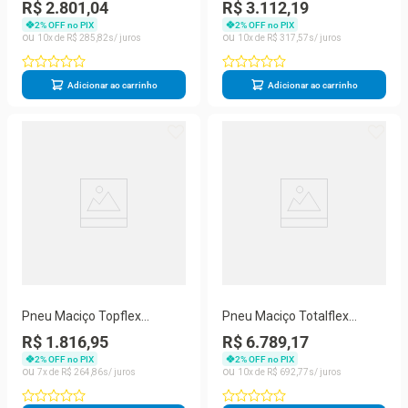
7,00x12/5
7,00x12/5
R$ 2.801,04
R$ 3.112,19
2
% OFF no PIX
2
% OFF no PIX
10
R$
285
,
82
10
R$
317
,
57
Adicionar ao carrinho
Adicionar ao carrinho
Pneu Maciço Topflex
Pneu Maciço Totalflex
6,50x10/5
12,00x20/8,5
R$ 1.816,95
R$ 6.789,17
2
% OFF no PIX
2
% OFF no PIX
7
R$
264
,
86
10
R$
692
,
77