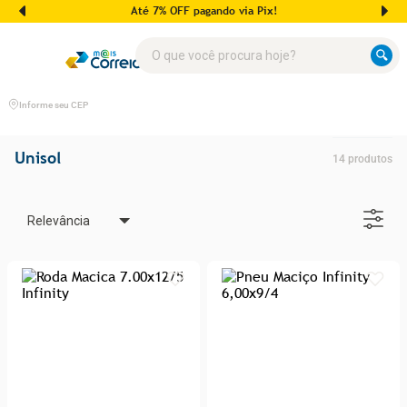
Até 7% OFF pagando via Pix!
O que você procura hoje?
Informe seu CEP
Unisol
14
produtos
Relevância