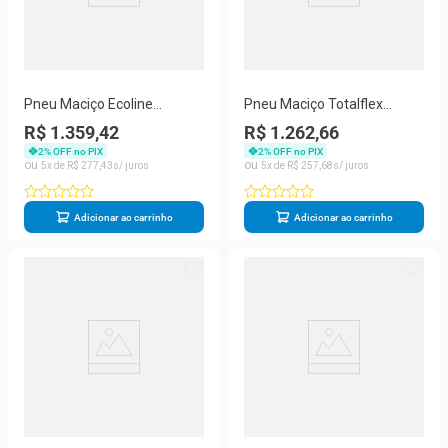
Pneu Maciço Ecoline
Pneu Maciço Totalflex
6,00x9/4
6,50x10/5
R$ 1.359,42
R$ 1.262,66
2
% OFF no PIX
2
% OFF no PIX
5
R$
277
,
43
5
R$
257
,
68
Adicionar ao carrinho
Adicionar ao carrinho