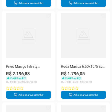
Adicionar ao carrinho
Adicionar ao carrinho
Pneu Maciço Infinity
Roda Macica 6.50x10/5 Eco-
6,50x10/5
line X
R$ 2.196,88
R$ 1.796,05
2
% OFF no PIX
2
% OFF no PIX
8
R$
280
,
21
7
R$
261
,
81
Adicionar ao carrinho
Adicionar ao carrinho