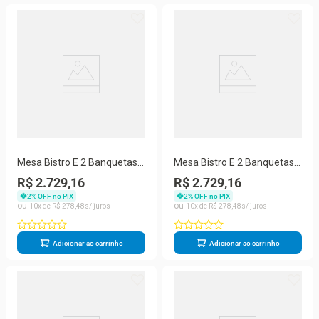
Mesa Bistro E 2 Banquetas
Mesa Bistro E 2 Banquetas
Roma Fendi Corda Náutica
Roma Preta Corda Náutica
R$ 2.729,16
R$ 2.729,16
13 Preta
13 Trama Preta
2
% OFF no PIX
2
% OFF no PIX
10
R$
278
,
48
10
R$
278
,
48
Adicionar ao carrinho
Adicionar ao carrinho