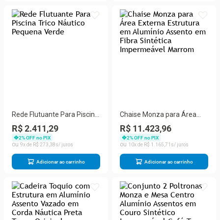
Rede Flutuante Para Piscina
Chaise Monza para Área
Trico Náutico Pequena
Externa Estrutura em
R$ 2.411,29
R$ 11.423,96
Verde
Alumínio Assento em Fibra
2
% OFF no PIX
2
% OFF no PIX
Sintética Impermeável
9
R$
273
,
38
10
R$
1
.
165
,
71
Marrom
Adicionar ao carrinho
Adicionar ao carrinho