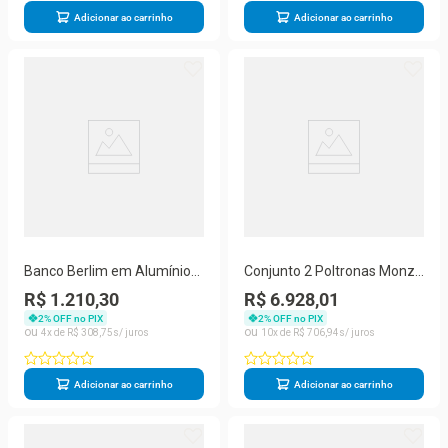
Adicionar ao carrinho
Adicionar ao carrinho
Banco Berlim em Alumínio
Conjunto 2 Poltronas Monza
com Almofadas Fendi
e Mesa Centro Alumínio
R$ 1.210,30
R$ 6.928,01
Trama Original
Corda Náutica Estofado
2
% OFF no PIX
2
% OFF no PIX
Impermeável Terracota
4
R$
308
,
75
10
R$
706
,
94
Trama
Adicionar ao carrinho
Adicionar ao carrinho