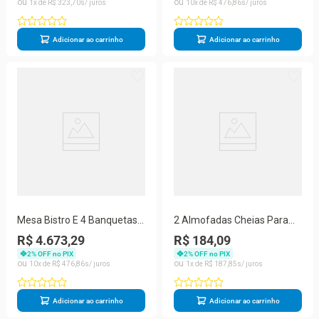
1
R$
323
,
70
10
R$
476
,
86
Adicionar ao carrinho
Adicionar ao carrinho
Mesa Bistro E 4 Banquetas
2 Almofadas Cheias Para
Roma Marrom Corda
Sofá Decorativas
R$ 4.673,29
R$ 184,09
Náutica 11 Terra Cota
Impermeáveis Grande Floral
2
% OFF no PIX
2
% OFF no PIX
Verde
10
R$
476
,
86
1
R$
187
,
85
Adicionar ao carrinho
Adicionar ao carrinho