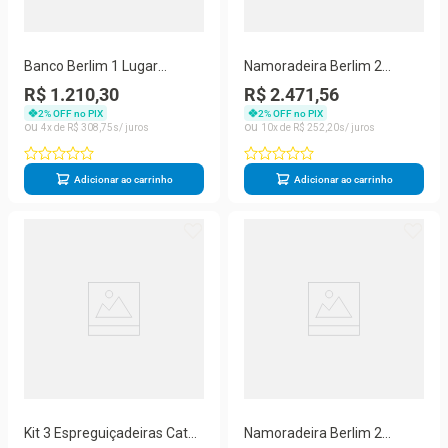
Banco Berlim 1 Lugar
Namoradeira Berlim 2
Alumínio Tecido
Lugares em Alumínio
R$ 1.210,30
R$ 2.471,56
Impermeável Marrom
Impermeável Preto Trama
2
% OFF no PIX
2
% OFF no PIX
Trama Original
Original
4
R$
308
,
75
10
R$
252
,
20
Adicionar ao carrinho
Adicionar ao carrinho
Kit 3 Espreguiçadeiras Catar
Namoradeira Berlim 2