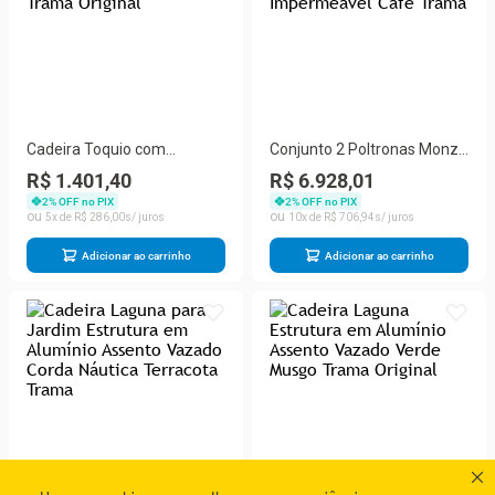
Cadeira Toquio com
Conjunto 2 Poltronas Monza
Estrutura em Alumínio
e Mesa Centro Alumínio
R$ 1.401,40
R$ 6.928,01
Assento Vazado em Corda
Assentos em Couro
2
% OFF no PIX
2
% OFF no PIX
Náutica Preta Trama
Sintético Impermeável Café
5
R$
286
,
00
10
R$
706
,
94
Original
Trama
Adicionar ao carrinho
Adicionar ao carrinho