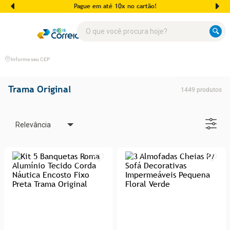
Pague em até 10x no cartão!
O que você procura hoje?
Informe seu CEP
Trama Original
1449
produtos
Relevância