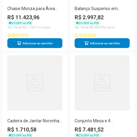
Chaise Monza para Área
Balanço Suspenso em
Externa Estrutura em
Alumínio com Assento de
R$ 11.423,96
R$ 2.997,82
Alumínio Assento em Corda
Corda Náutica Almofadado
2
% OFF no PIX
2
% OFF no PIX
Náutica com Almofadas
Azul Trama Original
10
R$
1
.
165
,
71
10
R$
305
,
90
Cinza
Adicionar ao carrinho
Adicionar ao carrinho
Cadeira de Jantar Noronha
Conjunto Mesa e 4
Alumínio Corda Náutica
Poltronas Madri Corda
R$ 1.710,58
R$ 7.481,52
Marrom Trama Original
Náutica Alumínio Tecido
2
% OFF no PIX
2
% OFF no PIX