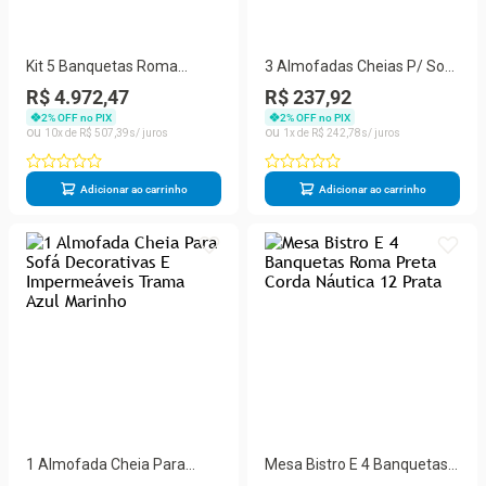
Kit 5 Banquetas Roma
3 Almofadas Cheias P/ Sofá
Alumínio Tecido Corda
Decorativas Impermeáveis
R$ 4.972,47
R$ 237,92
Náutica Encosto Fixo Preta
Pequena Floral Verde
2
% OFF no PIX
2
% OFF no PIX
Trama Original
10
R$
507
,
39
1
R$
242
,
78
Adicionar ao carrinho
Adicionar ao carrinho
1 Almofada Cheia Para
Mesa Bistro E 4 Banquetas