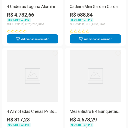
4 Cadeiras Laguna Alumínio
Cadeira Mini Garden Corda
Tricô Náutico Mesa Tampo
Náutica Em Alumínio área
R$ 4.732,66
R$ 588,84
Ripado Preto
Piscina Prata
2
% OFF no PIX
2
% OFF no PIX
10
R$
482
,
92
2
R$
300
,
43
Adicionar ao carrinho
Adicionar ao carrinho
4 Almofadas Cheias P/ Sofá
Mesa Bistro E 4 Banquetas
Decorativas, Impermeáveis
Roma Preta Corda Náutica
R$ 317,23
R$ 4.673,29
Pequena Verde Olivia
12 Verde
2
% OFF no PIX
2
% OFF no PIX