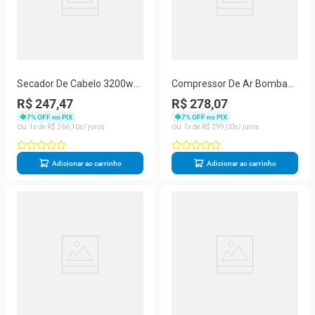
Secador De Cabelo 3200w
Compressor De Ar Bomba
Profissional
Pneu Auxiliar De Partida
R$ 247,47
R$ 278,07
Power Bank
7
% OFF no PIX
7
% OFF no PIX
1
R$
266
,
10
1
R$
299
,
00
Adicionar ao carrinho
Adicionar ao carrinho