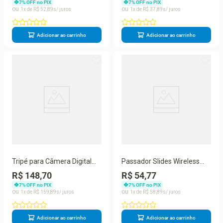
7
% OFF no PIX
7
% OFF no PIX
1
R$
52
,
89
1
R$
37
,
89
Adicionar ao carrinho
Adicionar ao carrinho
Tripé para Câmera Digital
Passador Slides Wireless
Com Nível e Suporte Para
Com Laser Com Receptor
R$ 148,70
R$ 54,77
Celular 1.40 Mts
Usb MCT-105
7
% OFF no PIX
7
% OFF no PIX
1
R$
159
,
89
1
R$
58
,
89
Adicionar ao carrinho
Adicionar ao carrinho