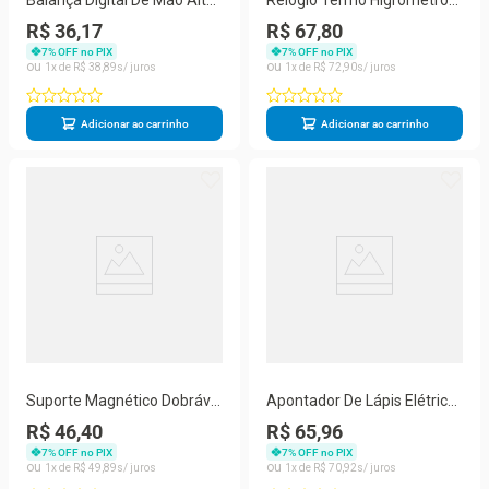
Balança Digital De Mão Alta
Relógio Termo Higrômetro
Precisão Ideal Pesca
PD003 Tomate
R$ 36,17
R$ 67,80
Cozinha Bagagem
7
% OFF no PIX
7
% OFF no PIX
1
R$
38
,
89
1
R$
72
,
90
Adicionar ao carrinho
Adicionar ao carrinho
Suporte Magnético Dobrável
Apontador De Lápis Elétrico
Rotativo Para Celular Com
Prático E Seguro Rosa
R$ 46,40
R$ 65,96
Ventosa 360°
7
% OFF no PIX
7
% OFF no PIX
1
R$
49
,
89
1
R$
70
,
92