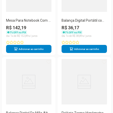
Mesa Para Notebook Com 2
Balança Digital Portátil com
Coolers Portátil Dobrável até
Gancho para Pesca e Mala
R$ 142,19
R$ 36,17
15,4 Polegadas
50kg
7
% OFF no PIX
7
% OFF no PIX
1
R$
152
,
89
1
R$
38
,
89
Adicionar ao carrinho
Adicionar ao carrinho