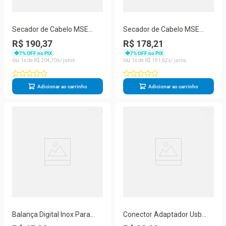
Secador de Cabelo MSE
Secador de Cabelo MSE
2600B 2000W Iônica 3
2600B 2000W Tecnologia
R$ 190,37
R$ 178,21
Temperaturas Vermelho
Iônica 3 Temperaturas
7
% OFF no PIX
7
% OFF no PIX
220V
Vermelho
1
R$
204
,
70
1
R$
191
,
62
Adicionar ao carrinho
Adicionar ao carrinho
Balança Digital Inox Para
Conector Adaptador Usb
Cozinha 10kg Dieta E
Fêmea X Usb Fêmea