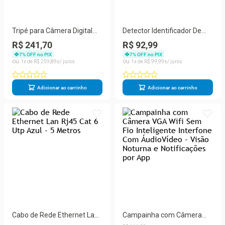
Tripé para Câmera Digital
Detector Identificador De
Com Nível e Suporte Para
Nota Falsa Cédula Dinheiro
R$ 241,70
R$ 92,99
Celular 1.80 Mts
7
% OFF no PIX
7
% OFF no PIX
1
R$
259
,
89
1
R$
99
,
99
Adicionar ao carrinho
Adicionar ao carrinho
Cabo de Rede Ethernet Lan
Campainha com Câmera