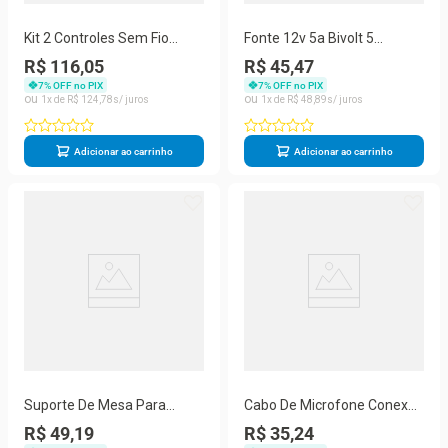
Kit 2 Controles Sem Fio
Fonte 12v 5a Bivolt 5
Tomate 2.4ghz Game Pad
Amperes Plug P4 - Preta
R$ 116,05
R$ 45,47
Joystick Usb
7
% OFF no PIX
7
% OFF no PIX
1
R$
124
,
78
1
R$
48
,
89
Adicionar ao carrinho
Adicionar ao carrinho
Suporte De Mesa Para
Cabo De Microfone Conexão
Microfone Mini Pedestal
P10 Macho x XLR Fêmea 5m
R$ 49,19
R$ 35,24
Portátil
Tomate