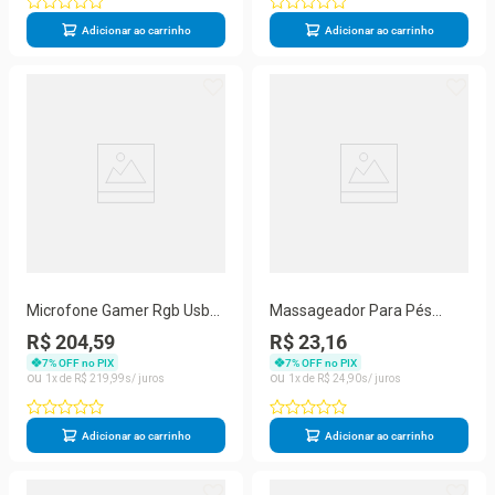
Adicionar ao carrinho
Adicionar ao carrinho
Microfone Gamer Rgb Usb
Massageador Para Pés
Para Pc Mt1060r (PRETO)
Pernas Ems Magnético
R$ 204,59
R$ 23,16
Relaxante Pro
7
% OFF no PIX
7
% OFF no PIX
1
R$
219
,
99
1
R$
24
,
90
Adicionar ao carrinho
Adicionar ao carrinho