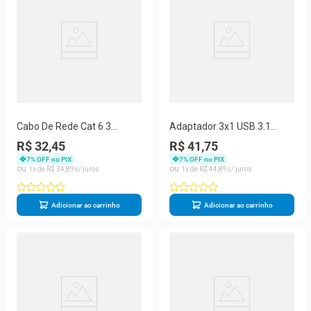
Cabo De Rede Cat 6 3
Adaptador 3x1 USB 3.1
Metros 3m Patch Cord Rj45
Type-C Thunderbolt x Hdmi
R$ 32,45
R$ 41,75
Lan Internet
USB 3 Tipo C
7
% OFF no PIX
7
% OFF no PIX
1
R$
34
,
89
1
R$
44
,
89
Adicionar ao carrinho
Adicionar ao carrinho