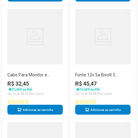
Cabo Para Monitor e
Fonte 12v 5a Bivolt 5
Projetor VGA DB15 Com
Amperes Plug P4 - Preta
R$ 32,45
R$ 45,47
Filtro 5 Metros Preto
7
% OFF no PIX
7
% OFF no PIX
1
R$
34
,
89
1
R$
48
,
89
Adicionar ao carrinho
Adicionar ao carrinho