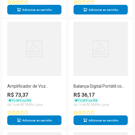
Adicionar ao carrinho
Adicionar ao carrinho
Amplificador de Voz
Balança Digital Portátil com
Megafone com Microfone e
Gancho para Pesca e Mala
R$ 73,37
R$ 36,17
Rádio FM para Professores
50kg
7
% OFF no PIX
7
% OFF no PIX
1
R$
78
,
89
1
R$
38
,
89
Adicionar ao carrinho
Adicionar ao carrinho