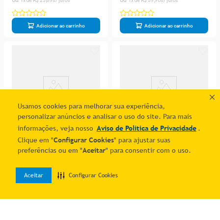
1
R$
25
,
89
1
R$
59
,
90
Adicionar ao carrinho
Adicionar ao carrinho
Usamos cookies para melhorar sua experiência,
personalizar anúncios e analisar o uso do site. Para mais
informações, veja nosso
Aviso de Política de Privacidade
.
Clique em "
Configurar Cookies
" para ajustar suas
preferências ou em "
Aceitar
" para consentir com o uso.
Microfone Dinâmico
Cabo Vga 1.5 Mt Tomate
Profissional Dinâmico com
R$ 88,25
R$ 51,65
Cabo 4 Mts Performance
Aceitar
Configurar Cookies
7
% OFF no PIX
7
% OFF no PIX
0
Sound
1
R$
94
,
89
1
R$
55
,
54
Home
Desejos
Entrar
Adicionar ao carrinho
Adicionar ao carrinho