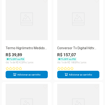
Termo Higrômetro Medidor
Conversor Tv Digital Hdtv
Temperatura Umidade Com
Hdmi Com Função Gravador
R$ 39,89
R$ 157,07
Relógio Digital PD-003
Usb Bivolt Mcd-888
7
% OFF no PIX
7
% OFF no PIX
1
R$
42
,
89
1
R$
168
,
89
Adicionar ao carrinho
Adicionar ao carrinho