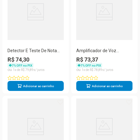
Detector E Teste De Nota
Amplificador de Voz
Falsa, Dinheiro, Selo,
Megafone com Microfone e
R$ 74,30
R$ 73,37
Passaporte
Rádio FM para Professores
7
% OFF no PIX
7
% OFF no PIX
1
R$
79
,
89
1
R$
78
,
89
Adicionar ao carrinho
Adicionar ao carrinho