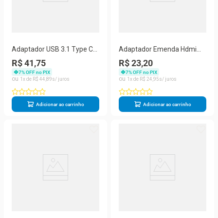
Adaptador USB 3.1 Type C
Adaptador Emenda Hdmi
Thunderbolt 3.0 X Hdmi USB
Femea X Femea (Unidade)
R$ 41,75
R$ 23,20
3 Tipo C
7
% OFF no PIX
7
% OFF no PIX
1
R$
44
,
89
1
R$
24
,
95
Adicionar ao carrinho
Adicionar ao carrinho