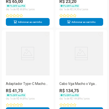
R$ 65,00
R$ 23,20
Nutrição
Emenda
7
% OFF no PIX
7
% OFF no PIX
1
R$
69
,
89
1
R$
24
,
95
Adicionar ao carrinho
Adicionar ao carrinho
Adaptador Type-C Macho
Cabo Vga Macho x Vga
Para Usb 3.0, Hdmi e Usb-C
Macho Para Monitores
R$ 41,75
R$ 134,75
Femea USB 3.1
Projetores com Filtro 20 Mts
7
% OFF no PIX
7
% OFF no PIX
1
R$
44
,
89
1
R$
144
,
89