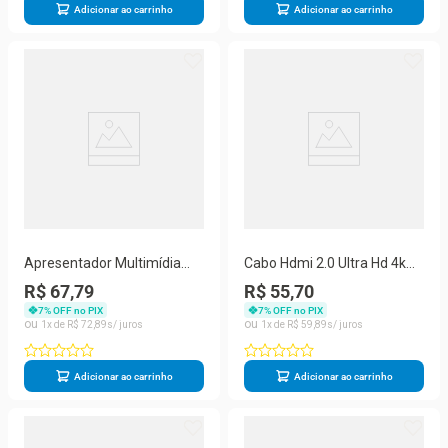
Adicionar ao carrinho
Adicionar ao carrinho
Apresentador Multimídia
Cabo Hdmi 2.0 Ultra Hd 4k
Wireless Com Ponteiro
Compatível com Ps4 Blu ray
R$ 67,79
R$ 55,70
LASER Com Receptor USB
Projetor Monitor IPS 3 Mts
7
% OFF no PIX
7
% OFF no PIX
1
R$
72
,
89
1
R$
59
,
89
Adicionar ao carrinho
Adicionar ao carrinho