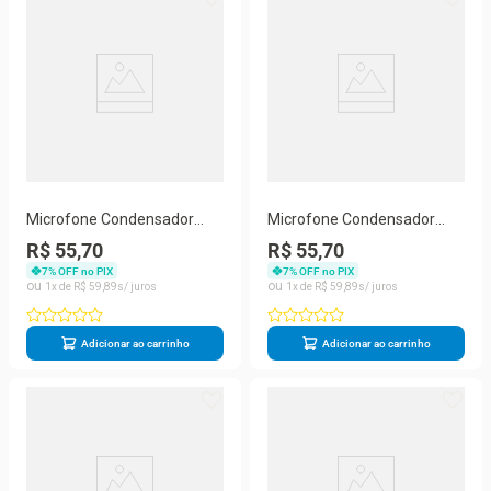
Microfone Condensador
Microfone Condensador
Knup Kp-917 de Mesa Com
Profissional Estúdio De
R$ 55,70
R$ 55,70
Tripé e cabo P2
Gravação Com Tripe - P2
7
% OFF no PIX
7
% OFF no PIX
1
R$
59
,
89
1
R$
59
,
89
Adicionar ao carrinho
Adicionar ao carrinho