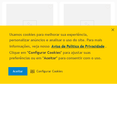
Usamos cookies para melhorar sua experiência,
personalizar anúncios e analisar o uso do site. Para mais
informações, veja nosso
Aviso de Política de Privacidade
.
Clique em "
Configurar Cookies
" para ajustar suas
preferências ou em "
Aceitar
" para consentir com o uso.
Espeto/pick Papai Noel
Fita Decorativa Natalina
Chamine Resina 7cm
Dourada Tok Da Casa
R$ 37,14
R$ 58,70
6.3cmx9.14m
Aceitar
Configurar Cookies
0
2
% OFF no PIX
2
% OFF no PIX
1
R$
37
,
90
1
R$
59
,
90
Home
Desejos
Entrar
Adicionar ao carrinho
Adicionar ao carrinho