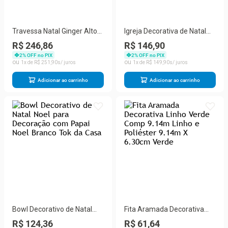
Travessa Natal Ginger Alto
Igreja Decorativa de Natal
Relevo Oval para Servir com
com Led 26cm Iluminação
R$ 246,86
R$ 146,90
Desenho em Relevo Branco
em MDF Cinza Tok da Casa
2
% OFF no PIX
2
% OFF no PIX
Tok da Casa
1
R$
251
,
90
1
R$
149
,
90
Adicionar ao carrinho
Adicionar ao carrinho
Bowl Decorativo de Natal
Fita Aramada Decorativa
Noel para Decoração com
Linho Verde Comp 9.14m
R$ 124,36
R$ 61,64