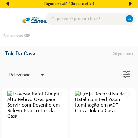
Pague em até 10x no cartão!
O que você procura hoje?
Informe seu CEP
Tok Da Casa
28
produtos
Relevância