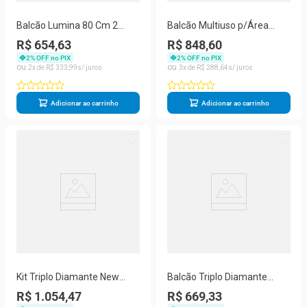
Balcão Lumina 80 Cm 2
Balcão Multiuso p/Área
Portas Com Tampo 917121-
Serviço Multibox Aço 2
R$ 654,63
R$ 848,60
01 Telasul Cinza
Portas c/Chave e 2 Gavetas
2
% OFF no PIX
2
% OFF no PIX
c/Tampo 80cm Preto/Cinza
2
R$
333
,
99
3
R$
288
,
64
- Telasul
Adicionar ao carrinho
Adicionar ao carrinho
Kit Triplo Diamante New
Balcão Triplo Diamante
Smart 6 Portas 1 Gaveta
Smart 1 Gaveta Com Tampo
R$ 1.054,47
R$ 669,33
Telasul Branco
818134 Branco Com Preto