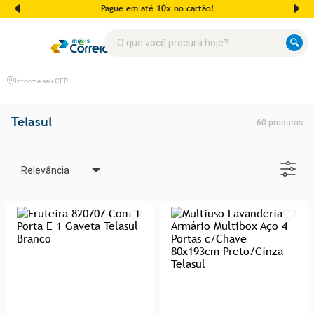
Pague em até 10x no cartão!
O que você procura hoje?
Informe seu CEP
Telasul
60
produtos
Relevância