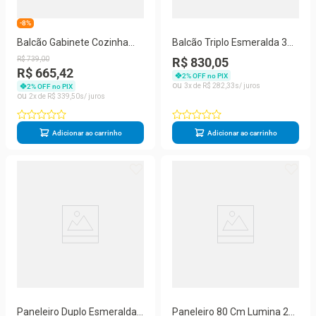
-8%
Balcão Gabinete Cozinha
Balcão Triplo Esmeralda 3
Aço Topázio Com Tampo
Gavetas Com Tampo
R$
739
,
00
R$ 830,05
820108 Telasul Preto
R$ 665,42
2
% OFF no PIX
3
R$
282
,
33
2
% OFF no PIX
2
R$
339
,
50
Adicionar ao carrinho
Adicionar ao carrinho
Paneleiro Duplo Esmeralda
Paneleiro 80 Cm Lumina 2