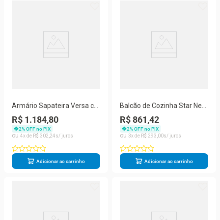
Armário Sapateira Versa c-
Balcão de Cozinha Star New
Esp 1 Porta 5 Prateleiras
3 Portas 2 Gavetas Aço
R$ 1.184,80
R$ 861,42
600CM MDP Telasul
150CM Telasul
2
% OFF no PIX
2
% OFF no PIX
4
R$
302
,
24
3
R$
293
,
00
Adicionar ao carrinho
Adicionar ao carrinho