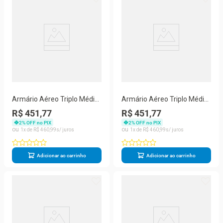
Armário Aéreo Triplo Médio
Armário Aéreo Triplo Médio
Esmeralda 820007-01
Esmeralda 820007-01
R$ 451,77
R$ 451,77
Telasul Branco
Telasul Preto
2
% OFF no PIX
2
% OFF no PIX
1
R$
460
,
99
1
R$
460
,
99
Adicionar ao carrinho
Adicionar ao carrinho