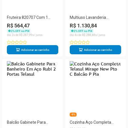
Fruteira 820707 Com 1
Multiuso Lavanderia
Porta E 1 Gaveta Telasul
Armário Multibox Aço 4
R$ 564,47
R$ 1.130,84
Branco
Portas c/Chave 80x193cm
2
% OFF no PIX
2
% OFF no PIX
Preto/Cinza - Telasul
2
R$
287
,
99
4
R$
288
,
48
Adicionar ao carrinho
Adicionar ao carrinho
-9%
Balcão Gabinete Para
Cozinha Aço Completa