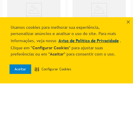
Usamos cookies para melhorar sua experiência,
personalizar anúncios e analisar o uso do site. Para mais
informações, veja nosso
Aviso de Política de Privacidade
.
Clique em "
Configurar Cookies
" para ajustar suas
Escrivaninha Mesa Para
Cozinha Em L ágata 260cm
preferências ou em "
Aceitar
" para consentir com o uso.
Computador Telasul Versa
Com Vidro 817460 Telasul
R$ 518,42
R$ 1.463,13
Home 1 Porta Freijó/branco
Branco
2
% OFF no PIX
2
% OFF no PIX
2
R$
264
,
50
5
R$
298
,
59
Aceitar
Configurar Cookies
0
Home
Desejos
Entrar
Adicionar ao carrinho
Adicionar ao carrinho