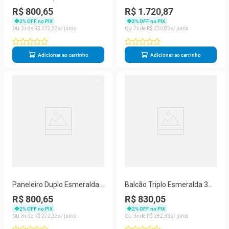
4 Portas Telasul Branco
Portas De Vidro 917330
R$ 800,65
R$ 1.720,87
Telasul Cinza
2
% OFF no PIX
2
% OFF no PIX
3
R$
272
,
33
7
R$
250
,
85
Adicionar ao carrinho
Adicionar ao carrinho
Paneleiro Duplo Esmeralda
Balcão Triplo Esmeralda 3
Com 6 Portas 820460-01
Gavetas Com Tampo
R$ 800,65
R$ 830,05
Telasul Branco
820108 Telasul Branco
2
% OFF no PIX
2
% OFF no PIX
3
R$
272
,
33
3
R$
282
,
33