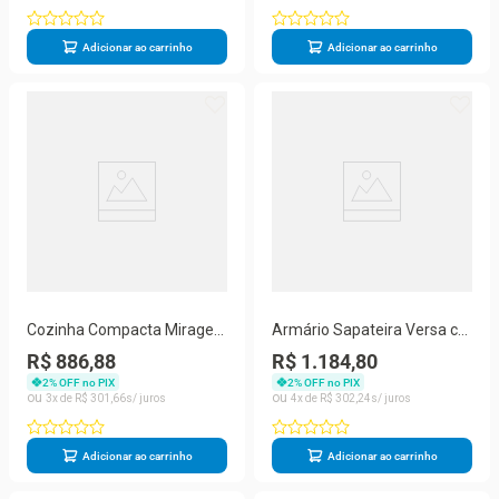
Adicionar ao carrinho
Adicionar ao carrinho
Cozinha Compacta Mirage
Armário Sapateira Versa c-
Aço 4 Portas MDP 800CM
Esp 1 Porta 5 Prateleiras
R$ 886,88
R$ 1.184,80
Branco Telasul
600CM MDP Branco Telasul
2
% OFF no PIX
2
% OFF no PIX
3
R$
301
,
66
4
R$
302
,
24
Adicionar ao carrinho
Adicionar ao carrinho