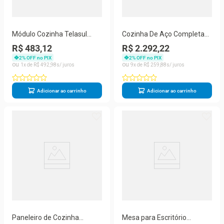
Módulo Cozinha Telasul
Cozinha De Aço Completa
Thela Macadâmia Balcão
Telasul Diamante C/ Vidro
R$ 483,12
R$ 2.292,22
Com Tampo Thela
4Pçs Bco/Preto
2
% OFF no PIX
2
% OFF no PIX
Macadâmia Com 2 Portas
1
R$
492
,
98
9
R$
259
,
88
80cm Freijó Branco Telasul
Adicionar ao carrinho
Adicionar ao carrinho
Paneleiro de Cozinha
Mesa para Escritório