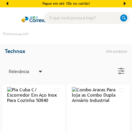
Pague em até 10x no cartão!
O que você procura hoje?
Informe seu CEP
Technox
444
produtos
Relevância