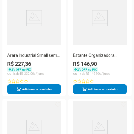
Arara Industrial Small sem
Estante Organizadora
Porta sem Gavetas Metalon
Evolux Industrial Aço e MDP
R$ 227,36
R$ 146,90
50CM Preto
50CM Cinza Technox
2
% OFF no PIX
2
% OFF no PIX
1
R$
232
,
00
1
R$
149
,
90
Adicionar ao carrinho
Adicionar ao carrinho