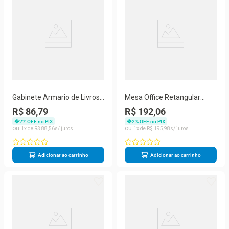
Gabinete Armario de Livros
Mesa Office Retangular
Vertical Rústico 3
Moderno 2 Prateleiras MDP
R$ 86,79
R$ 192,06
Prateleiras 3 Nichos Madeira
120CM Branca com Pes
2
% OFF no PIX
2
% OFF no PIX
Amadeirado Technox
Pinus Technox
1
R$
88
,
56
1
R$
195
,
98
Adicionar ao carrinho
Adicionar ao carrinho