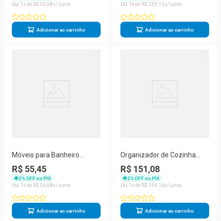
Amadeirado Technox
Technox
1
R$
56
,
58
1
R$
259
,
12
Adicionar ao carrinho
Adicionar ao carrinho
Móveis para Banheiro
Organizador de Cozinha
Gabinus de Madeira
Suspenso Micro-Duplo para
R$ 55,45
R$ 151,08
Suspenso sem Portas sem
Pratos e Copos Aramado
2
% OFF no PIX
2
% OFF no PIX
Gavetas Pinus 60CM
sem Fundo Branco Technox
1
R$
56
,
58
1
R$
154
,
16
Amadeirado
Adicionar ao carrinho
Adicionar ao carrinho