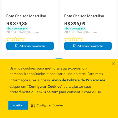
Bota Chelsea Masculina
Bota Chelsea Masculina
Couro Legítimo Tricê Urban
Couro Legítimo Detalhe
R$ 379,35
R$ 396,09
Case Tarragona - 68801 -
Avestruz Urban Tarragona -
7
% OFF no PIX
7
% OFF no PIX
Mouro
68803-av - Mouro
1
R$
407
,
90
1
R$
425
,
90
Adicionar ao carrinho
Adicionar ao carrinho
1
Usamos cookies para melhorar sua experiência,
personalizar anúncios e analisar o uso do site. Para mais
informações, veja nosso
Aviso de Política de Privacidade
.
Clique em "
Configurar Cookies
" para ajustar suas
preferências ou em "
Aceitar
" para consentir com o uso.
Aceitar
Configurar Cookies
0
Home
Desejos
Entrar