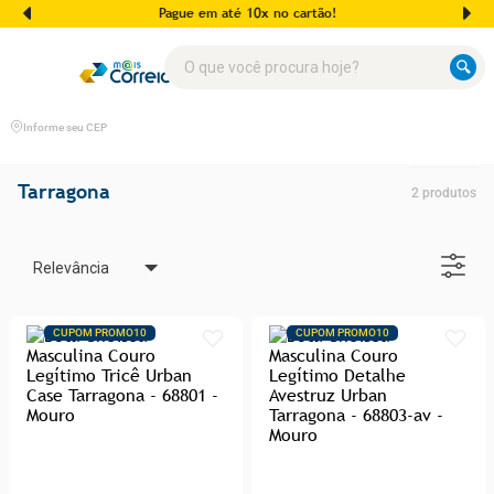
Pague em até 10x no cartão!
O que você procura hoje?
Informe seu CEP
Tarragona
2
produtos
Relevância
CUPOM PROMO10
CUPOM PROMO10