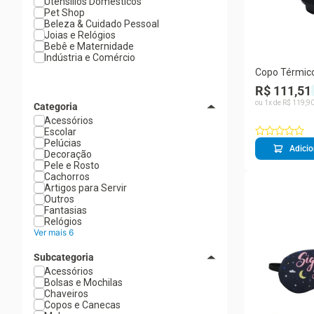
Utensílios Domésticos
Pet Shop
Beleza & Cuidado Pessoal
Joias e Relógios
Bebê e Maternidade
Indústria e Comércio
Copo Térmico
Câmera - Ta
R$ 111,51
ou
1
x de
R$
119
,
9
Categoria
Acessórios
Escolar
Pelúcias
Adicio
Decoração
Pele e Rosto
Cachorros
Artigos para Servir
Outros
Fantasias
Relógios
Ver mais 6
Subcategoria
Acessórios
Bolsas e Mochilas
Chaveiros
Copos e Canecas