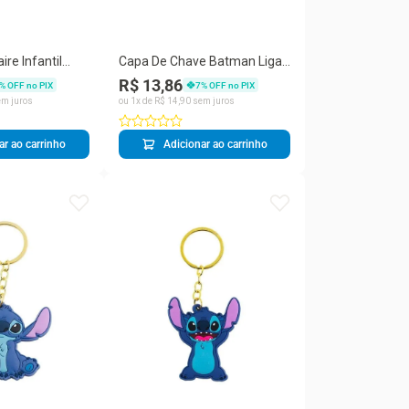
ire Infantil
Capa De Chave Batman Liga
i Turma da
da Justiça - Taimes
R$ 13,86
% OFF no PIX
7
% OFF no PIX
ransparente
m juros
ou
1
x de
R$
14
,
90
sem juros
ar ao carrinho
Adicionar ao carrinho