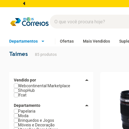
Departamentos
Ofertas
Mais Vendidos
Supl
Taimes
85
produtos
Webcontinental Marketplace
ShopHub
Ifcat
Departamento
Papelaria
Moda
Brinquedos e Jogos
Móveis e Decoração