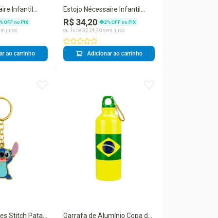
ire Infantil
Estojo Nécessaire Infantil
a de Neve
Taimes Turma da Mônica
R$ 34,20
% OFF no PIX
2
% OFF no PIX
 17x21cm
Média 17x21cm em PVC
m juros
ou
1
x de
R$
34
,
90
sem juros
Transparente
ar ao carrinho
Adicionar ao carrinho
es Stitch Patas
Garrafa de Alumínio Copa do