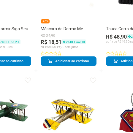
-20%
ormir Siga Seus
Máscara de Dormir Me
Touca Gorro d
imes
Acorde em Paris Love -
Taimes Femini
R$
24
,
90
R$ 48,90
2
Taimes
com Pompom 
R$ 18,51
ou
1
x de
R$
49
,
90
se
7
% OFF no PIX
7
% OFF no PIX
Pelúcia Preto
sem juros
ou
1
x de
R$
19
,
90
sem juros
nar ao carrinho
Adicionar ao carrinho
Adicion