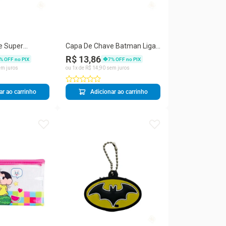
e Super
Capa De Chave Batman Liga
 Justiça -
da Justiça - Taimes
R$ 13,86
% OFF no PIX
7
% OFF no PIX
m juros
ou
1
x de
R$
14
,
90
sem juros
ar ao carrinho
Adicionar ao carrinho