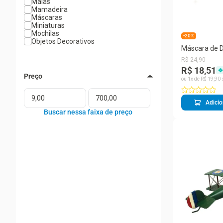
Malas
Mamadeira
Máscaras
Miniaturas
Mochilas
-20%
Objetos Decorativos
Máscara de D
Sonhos - Ta
R$
24
,
90
R$ 18,51
ou
1
x de
R$
19
,
90
Adicio