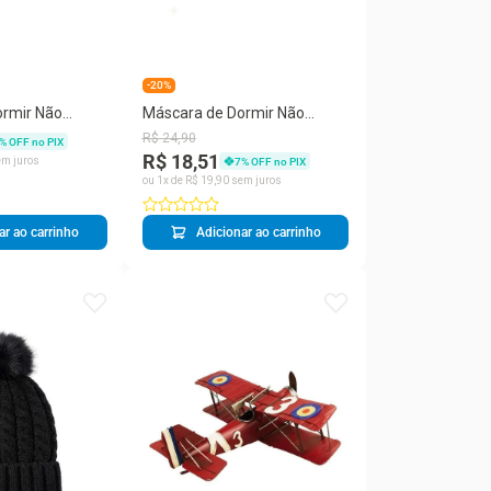
-20%
ormir Não
Máscara de Dormir Não
cesa Dormindo -
Perturbe Princesa Dormindo -
R$
24
,
90
% OFF no PIX
Taimes
R$ 18,51
m juros
7
% OFF no PIX
ou
1
x de
R$
19
,
90
sem juros
ar ao carrinho
Adicionar ao carrinho