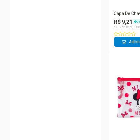
Capa De Cha
Maravilha Lig
R$ 9,21
7
Taimes
ou
1
x de
R$
9
,
90
se
Adicio