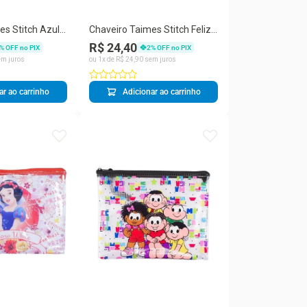
es Stitch Azul
Chaveiro Taimes Stitch Feliz
4,5cm para
Azul em Borracha 4,5cm para
R$ 24,40
% OFF no PIX
2
% OFF no PIX
s Disney
Colecionadores Disney
m juros
ou
1
x de
R$
24
,
90
sem juros
ar ao carrinho
Adicionar ao carrinho