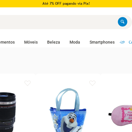
Pague em até 10x no cartão!
C
ementos
Móveis
Beleza
Moda
Smartphones