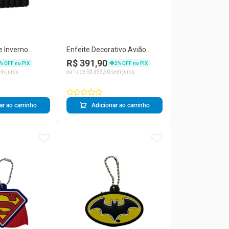
e Inverno
Enfeite Decorativo Avião
no Tricotado
Biplano Vermelho Estilo Retrô
R$ 391,90
% OFF no PIX
2
% OFF no PIX
Forrado
em Metal Taimes 24CM
m juros
ou
1
x de
R$
399
,
90
sem juros
ar ao carrinho
Adicionar ao carrinho