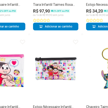
aire Infantil
Tiara Infantil Taimes Rosa
Estojo Necessa
ie Mouse Disney
Dalila Turma da Mônica em
Taimes Branc
R$ 97,90
R$ 34,20
2
% OFF no PIX
2
% OFF no PIX
2
1cm em PVC
Poliéster e Plástico
Disney Média
sem juros
ou
1
x de
R$
99
,
90
sem juros
ou
1
x de
R$
34
,
90
se
e
Transparente
nar ao carrinho
Adicionar ao carrinho
Adicion
aire Infantil
Estojo Nécessaire Infantil
Chaveiro Taim