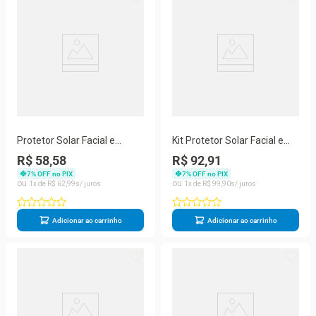
Protetor Solar Facial e
Kit Protetor Solar Facial e
Corporal FPS70 Sveda Kids
Corporal Sveda FPS70
R$ 58,58
R$ 92,91
125ml
125ml+125ml
7
% OFF no PIX
7
% OFF no PIX
1
R$
62
,
99
1
R$
99
,
90
Adicionar ao carrinho
Adicionar ao carrinho