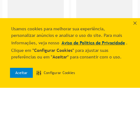
Usamos cookies para melhorar sua experiência,
Condicionador Sveda Rícino
Creme de Pentear Sveda
personalizar anúncios e analisar o uso do site. Para mais
500ml
Hair Rícino 300g
R$ 25,01
R$ 22,12
informações, veja nosso
Aviso de Política de Privacidade
.
7
% OFF no PIX
7
% OFF no PIX
1
R$
26
,
89
1
R$
23
,
79
Clique em "
Configurar Cookies
" para ajustar suas
preferências ou em "
Aceitar
" para consentir com o uso.
Adicionar ao carrinho
Adicionar ao carrinho
Aceitar
Configurar Cookies
0
Home
Desejos
Entrar
Óleo Capilar Sveda Óleo
Ativador de Cachos Sveda