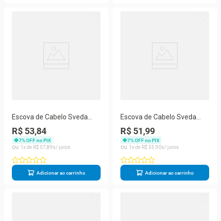
Escova de Cabelo Sveda
Escova de Cabelo Sveda
Hair Térmica Profissional
Hair Térmica Profissional
R$ 53,84
R$ 51,99
25mm
1un
7
% OFF no PIX
7
% OFF no PIX
1
R$
57
,
89
1
R$
55
,
90
Adicionar ao carrinho
Adicionar ao carrinho