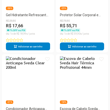
-36%
-25%
Gel Hidratante Refrescante
Protetor Solar Corporal e
Pós Sol Sveda Solar 125ml
Facial Sveda FPS60
R$
29
,
90
R$
79
,
90
200ml+60ml
R$ 17,66
R$ 55,71
7
% OFF no PIX
7
% OFF no PIX
1
R$
18
,
99
1
R$
59
,
90
Adicionar ao carrinho
Adicionar ao carrinho
-21%
-18%
Condicionador Anticaspa
Escova de Cabelo Sveda