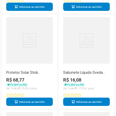
Adicionar ao carrinho
Adicionar ao carrinho
Protetor Solar Stick
Sabonete Líquido Sveda
Multifuncional Sveda Cor
Hidratante Unissex Amora e
R$ 68,77
R$ 16,08
Médio FPS 75 14g
Orquídea Negra 500ml
7
% OFF no PIX
7
% OFF no PIX
1
R$
73
,
95
1
R$
17
,
29
Adicionar ao carrinho
Adicionar ao carrinho