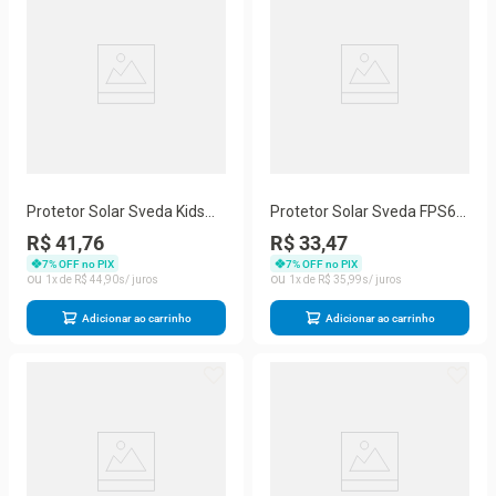
Protetor Solar Sveda Kids
Protetor Solar Sveda FPS60
FPS60 125ml
125ml
R$ 41,76
R$ 33,47
7
% OFF no PIX
7
% OFF no PIX
1
R$
44
,
90
1
R$
35
,
99
Adicionar ao carrinho
Adicionar ao carrinho