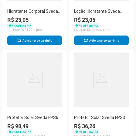
Hidratante Corporal Sveda
Loção Hidratante Sveda
Leite de Cabra 500ml
Amêndoas 500ml
R$ 23,05
R$ 23,05
7
% OFF no PIX
7
% OFF no PIX
1
R$
24
,
79
1
R$
24
,
79
Adicionar ao carrinho
Adicionar ao carrinho
Protetor Solar Sveda FPS60
Protetor Solar Sveda FPS30
500ml
200ml
R$ 98,49
R$ 36,26
7
% OFF no PIX
7
% OFF no PIX