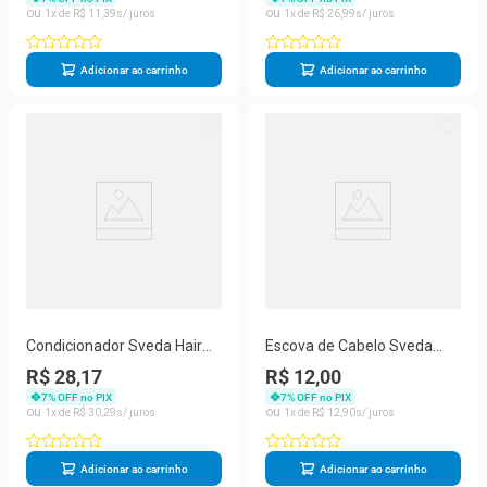
1
R$
11
,
39
1
R$
26
,
99
Adicionar ao carrinho
Adicionar ao carrinho
Condicionador Sveda Hair
Escova de Cabelo Sveda
Lisos Controle Absoluto
Hair Flexível Oval 1un
R$ 28,17
R$ 12,00
500ml
7
% OFF no PIX
7
% OFF no PIX
1
R$
30
,
29
1
R$
12
,
90
Adicionar ao carrinho
Adicionar ao carrinho