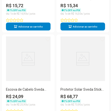
Hair Almofada Oval 1un
Sveda Hair Candy 1un
R$ 15,72
R$ 15,34
7
% OFF no PIX
7
% OFF no PIX
1
R$
16
,
90
1
R$
16
,
50
Adicionar ao carrinho
Adicionar ao carrinho
Escova de Cabelo Sveda
Protetor Solar Sveda Stick
Premium Therapy
Multifuncional Neutro FPS75
R$ 24,09
R$ 68,77
Retangular 1un
14g
7
% OFF no PIX
7
% OFF no PIX
1
R$
25
,
90
1
R$
73
,
95