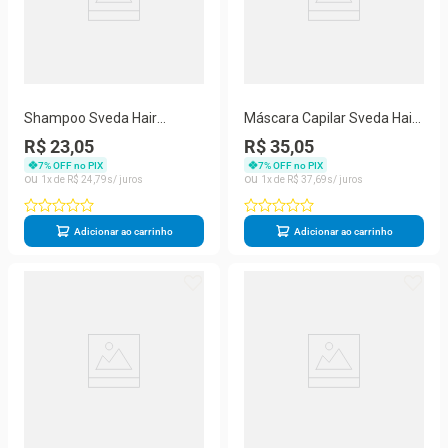
Shampoo Sveda Hair
Máscara Capilar Sveda Hair
Repositor de Queratina
Repositor de Queratina
R$ 23,05
R$ 35,05
500ml
500ml
7
% OFF no PIX
7
% OFF no PIX
1
R$
24
,
79
1
R$
37
,
69
Adicionar ao carrinho
Adicionar ao carrinho