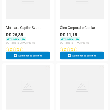
Máscara Capilar Sveda
Óleo Corporal e Capilar
Sublime 500g
Sveda Amêndoas e Avelã
R$ 26,88
R$ 11,15
100ml
7
% OFF no PIX
7
% OFF no PIX
1
R$
28
,
90
1
R$
11
,
99
Adicionar ao carrinho
Adicionar ao carrinho