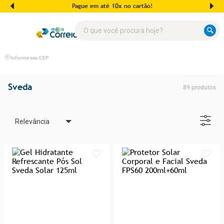
Pague em até 10x no cartão!
O que você procura hoje?
Informe seu CEP
Sveda
89
produtos
Relevância