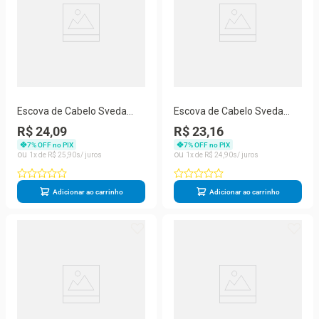
Escova de Cabelo Sveda
Escova de Cabelo Sveda
Hair Premium Therapy 1un
Hair Premium Therapy Oval
R$ 24,09
R$ 23,16
1un
7
% OFF no PIX
7
% OFF no PIX
1
R$
25
,
90
1
R$
24
,
90
Adicionar ao carrinho
Adicionar ao carrinho