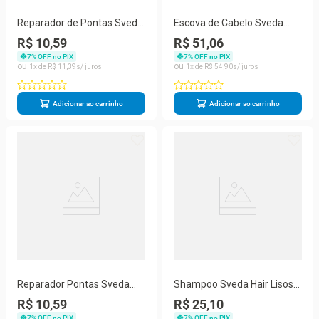
Reparador de Pontas Sveda
Escova de Cabelo Sveda
Óleo de Rícino 35ml
Hair Térmica Profissional
R$ 10,59
R$ 51,06
15mm
7
% OFF no PIX
7
% OFF no PIX
1
R$
11
,
39
1
R$
54
,
90
Adicionar ao carrinho
Adicionar ao carrinho
Reparador Pontas Sveda
Shampoo Sveda Hair Lisos
Óleo Argan 35ml
500ml
R$ 10,59
R$ 25,10
7
% OFF no PIX
7
% OFF no PIX