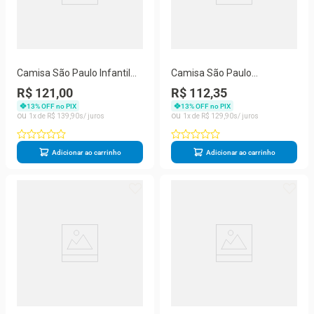
Camisa São Paulo Infantil
Camisa São Paulo
Juvenil Tri Campeão
Quebrada Juvenil Campeão
R$ 121,00
R$ 112,35
Mundial
Mundial 92 Oficial
13
% OFF no PIX
13
% OFF no PIX
1
R$
139
,
90
1
R$
129
,
90
Adicionar ao carrinho
Adicionar ao carrinho