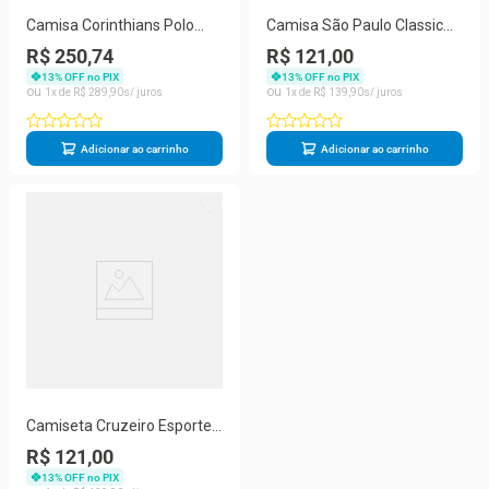
Camisa Corinthians Polo
Camisa São Paulo Classic
115 anos OffWhite Oficial
Preta Tri Mundial Licenciada
R$ 250,74
R$ 121,00
Licenciado
13
% OFF no PIX
13
% OFF no PIX
1
R$
289
,
90
1
R$
139
,
90
Adicionar ao carrinho
Adicionar ao carrinho
Camiseta Cruzeiro Esporte
Clube Esportiva Oficial
R$ 121,00
Licenciada
13
% OFF no PIX