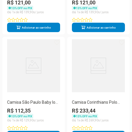
Champion Japan 2005
Adulto Glorioso Alvinegro
R$ 121,00
R$ 121,00
Oficial Dry
Praiano
13
% OFF no PIX
13
% OFF no PIX
1
R$
139
,
90
1
R$
139
,
90
Adicionar ao carrinho
Adicionar ao carrinho
Camisa São Paulo Baby look
Camisa Corinthians Polo
Feminina Classic Clube da
115 anos Off White Oficial
R$ 112,35
R$ 233,44
Fé
Juvenil
13
% OFF no PIX
13
% OFF no PIX
1
R$
129
,
90
1
R$
269
,
90