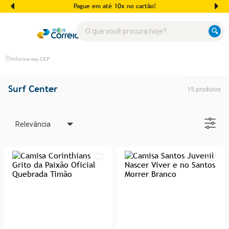
Pague em até 10x no cartão!
O que você procura hoje?
Informe seu CEP
Surf Center
15
produtos
Relevância