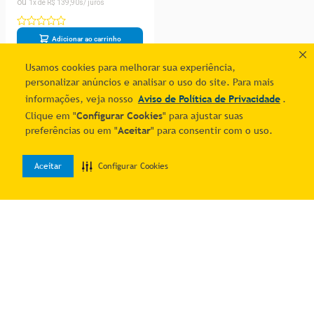
1
R$
139
,
90
Adicionar ao carrinho
Usamos cookies para melhorar sua experiência,
personalizar anúncios e analisar o uso do site. Para mais
1
informações, veja nosso
Aviso de Política de Privacidade
.
Clique em "
Configurar Cookies
" para ajustar suas
preferências ou em "
Aceitar
" para consentir com o uso.
Aceitar
Configurar Cookies
0
Home
Desejos
Entrar
Quer economizar?
Cadastre-se e receba ofertas exclusivas!