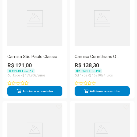
Camisa São Paulo Classic
Camisa Corinthians O
Clube da Fé Licenciada
Guerreio Tu és Orgulho
R$ 121,00
R$ 138,30
Original
Licenciada
13
% OFF no PIX
13
% OFF no PIX
1
R$
139
,
90
1
R$
159
,
90
Adicionar ao carrinho
Adicionar ao carrinho