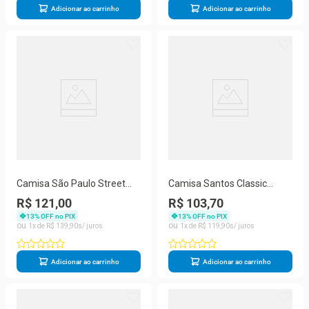
Adicionar ao carrinho
Adicionar ao carrinho
Camisa São Paulo Street
Camisa Santos Classic
Torcida Que Conduz
Juvenil Glorioso Alvinegro
R$ 121,00
R$ 103,70
Licenciada
Praiano
13
% OFF no PIX
13
% OFF no PIX
1
R$
139
,
90
1
R$
119
,
90
Adicionar ao carrinho
Adicionar ao carrinho