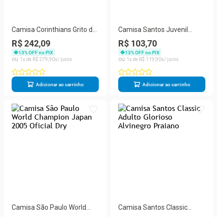
Camisa Corinthians Grito da
Camisa Santos Juvenil
Paixão Oficial Quebrada
Nascer Viver e no Santos
R$ 242,09
R$ 103,70
Timão
Morrer Branco
13
% OFF no PIX
13
% OFF no PIX
1
R$
279
,
90
1
R$
119
,
90
Adicionar ao carrinho
Adicionar ao carrinho
Camisa São Paulo World
Camisa Santos Classic