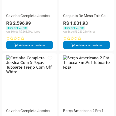
Cozinha Completa Jessica
Conjunto De Mesa Tais Com
Com 7 Peças Tuboarte
4 Cadeiras Star Em Mdf
R$ 2.596,99
R$ 1.031,93
FreijoGrafite
Tuboarte Freijó Com Castor
2
% OFF no PIX
2
% OFF no PIX
10
R$
264
,
99
4
R$
263
,
24
Adicionar ao carrinho
Adicionar ao carrinho
Cozinha Completa Jessica
Berço Americano 2 Em 1