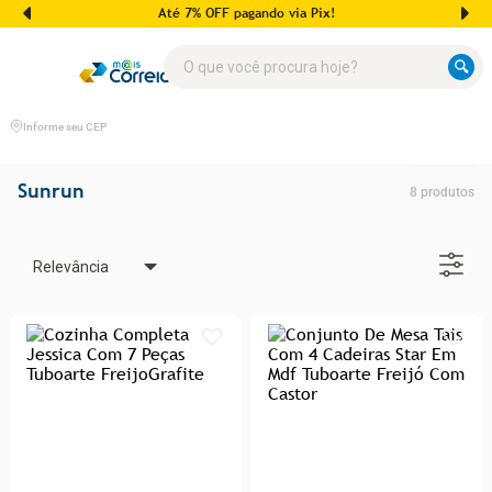
Até 7% OFF pagando via Pix!
O que você procura hoje?
Informe seu CEP
Sunrun
8
produtos
Relevância