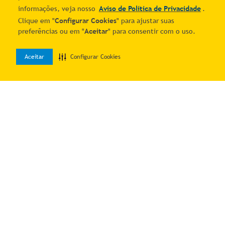
informações, veja nosso
Aviso de Política de Privacidade
.
Clique em "
Configurar Cookies
" para ajustar suas
preferências ou em "
Aceitar
" para consentir com o uso.
Aceitar
Configurar Cookies
0
Home
Desejos
Entrar
Quer economizar?
Cadastre-se e receba ofertas exclusivas!
Estou ciente e de acordo com os
Termos & Condições
e o
Aviso de
Política de Privacidade
.
Autorizo o uso dos meus dados para receber as comunicações por
meio dos canais digitais do Mais Correios.
Me manda as novidades!