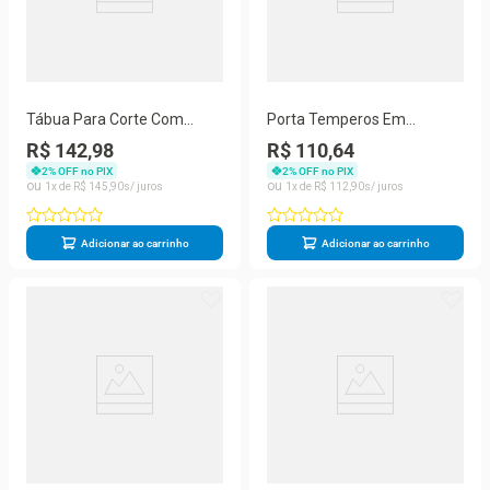
Tábua Para Corte Com
Porta Temperos Em
Canaleta Em Madeira Teca
Madeira Teca Com 8 Vidros
R$ 142,98
R$ 110,64
Invertida - Stolf 39x25
- Stolf
2
% OFF no PIX
2
% OFF no PIX
1
R$
145
,
90
1
R$
112
,
90
Adicionar ao carrinho
Adicionar ao carrinho