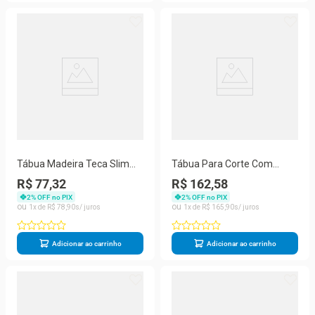
Tábua Madeira Teca Slim
Tábua Para Corte Com
Para Corte - Stolf 40x30
Canaleta Em Madeira Teca
R$ 77,32
R$ 162,58
Invertida - Stolf 40x30
2
% OFF no PIX
2
% OFF no PIX
1
R$
78
,
90
1
R$
165
,
90
Adicionar ao carrinho
Adicionar ao carrinho