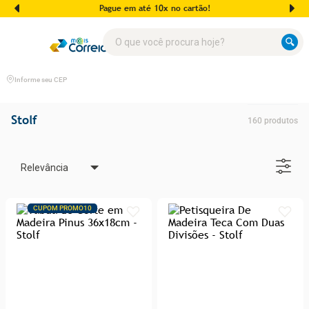
Pague em até 10x no cartão!
O que você procura hoje?
Informe seu CEP
Stolf
160
produtos
Relevância
CUPOM PROMO10