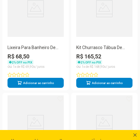
Lixeira Para Banheiro De
Kit Churrasco Tábua De
Plástico Com Suporte Apoio
Carne Com Garfo E Faca -
R$ 68,50
R$ 165,52
- Stolf Areia
Stolf
2
% OFF no PIX
2
% OFF no PIX
1
R$
69
,
90
1
R$
168
,
90
Adicionar ao carrinho
Adicionar ao carrinho