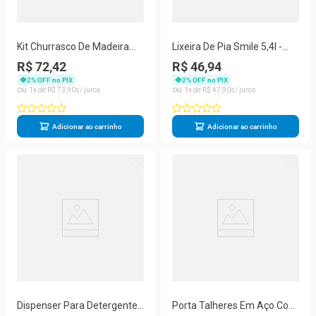
Kit Churrasco De Madeira
Lixeira De Pia Smile 5,4l -
Pinus Com Garfo E Faca -
Stolf Preto
R$ 72,42
R$ 46,94
Stolf 35x21
2
% OFF no PIX
2
% OFF no PIX
1
R$
73
,
90
1
R$
47
,
90
Adicionar ao carrinho
Adicionar ao carrinho
Dispenser Para Detergente
Porta Talheres Em Aço Com