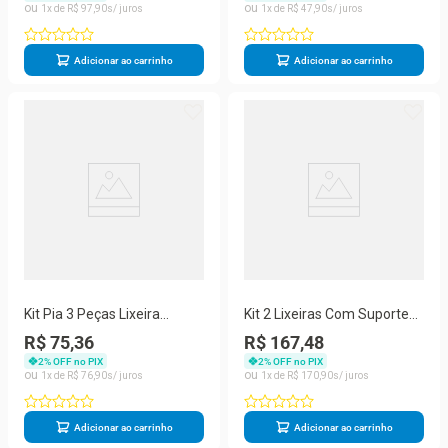
1
R$
97
,
90
1
R$
47
,
90
Adicionar ao carrinho
Adicionar ao carrinho
Kit Pia 3 Peças Lixeira
Kit 2 Lixeiras Com Suporte
Dispenser Porta Talher
De Papel Higiênico - Stolf
R$ 75,36
R$ 167,48
Cozinha - Stolf Cinza
Preto + Preto
2
% OFF no PIX
2
% OFF no PIX
1
R$
76
,
90
1
R$
170
,
90
Adicionar ao carrinho
Adicionar ao carrinho