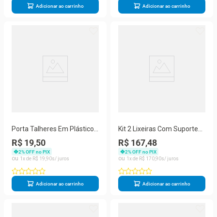
Adicionar ao carrinho
Adicionar ao carrinho
Porta Talheres Em Plástico -
Kit 2 Lixeiras Com Suporte
Stolf Preto
De Papel Higiênico - Stolf
R$ 19,50
R$ 167,48
Branco + Branco
2
% OFF no PIX
2
% OFF no PIX
1
R$
19
,
90
1
R$
170
,
90
Adicionar ao carrinho
Adicionar ao carrinho