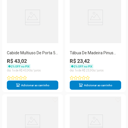
Cabide Multiuso De Porta 5
Tábua De Madeira Pinus
Ganchos - Stolf Cromado
Para Cozinha - Stolf 19x35
R$ 43,02
R$ 23,42
2
% OFF no PIX
2
% OFF no PIX
1
R$
43
,
90
1
R$
23
,
90
Adicionar ao carrinho
Adicionar ao carrinho