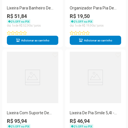
Lixeira Para Banheiro De
Organizador Para Pia De
Plástico Com Tampa - Stolf
Plástico - Stolf Preto
R$ 51,84
R$ 19,50
Cinza
2
% OFF no PIX
2
% OFF no PIX
1
R$
52
,
90
1
R$
19
,
90
Adicionar ao carrinho
Adicionar ao carrinho
Lixeira Com Suporte De
Lixeira De Pia Smile 5,4l -
Papel Higiênico - Stolf Preto
Stolf Cinza
R$ 95,94
R$ 46,94
2
% OFF no PIX
2
% OFF no PIX