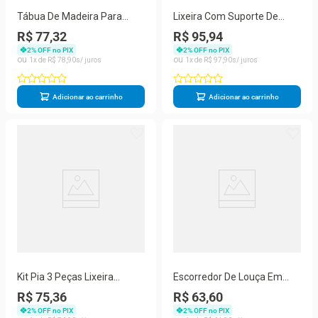
Tábua De Madeira Para
Lixeira Com Suporte De
Churrasco Com Cabo De
Papel Higiênico - Stolf
R$ 77,32
R$ 95,94
Alumínio - Stolf 44x30
Branco
2
% OFF no PIX
2
% OFF no PIX
1
R$
78
,
90
1
R$
97
,
90
Adicionar ao carrinho
Adicionar ao carrinho
Kit Pia 3 Peças Lixeira
Escorredor De Louça Em
Dispenser Porta Talher
Aço Com Porta Talheres -
R$ 75,36
R$ 63,60
Cozinha - Stolf Branco
Stolf Preto
2
% OFF no PIX
2
% OFF no PIX