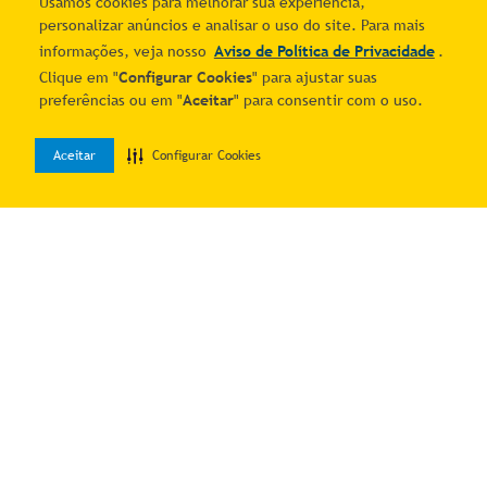
Usamos cookies para melhorar sua experiência,
personalizar anúncios e analisar o uso do site. Para mais
informações, veja nosso
Aviso de Política de Privacidade
.
Clique em "
Configurar Cookies
" para ajustar suas
Porta Talheres Em Aço Com
Petisqueira Retangular De
preferências ou em "
Aceitar
" para consentir com o uso.
Fundo Em Plástico - Stolf
Madeira Teca Com 2 Potes -
R$ 42,04
R$ 88,10
Branco
Stolf
2
% OFF no PIX
2
% OFF no PIX
1
R$
42
,
90
1
R$
89
,
90
Aceitar
Configurar Cookies
0
Home
Desejos
Entrar
Adicionar ao carrinho
Adicionar ao carrinho
Porta Shampoo Duplo
Kit Banheiro 4 Peças Lixeira