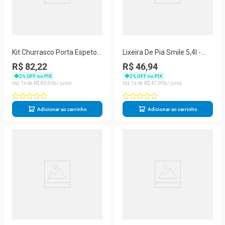
Kit Churrasco Porta Espeto +
Lixeira De Pia Smile 5,4l -
2 Espetos Duplo E 2 Espetos
Stolf Areia
R$ 82,22
R$ 46,94
Simples 65cm
2
% OFF no PIX
2
% OFF no PIX
1
R$
83
,
90
1
R$
47
,
90
Adicionar ao carrinho
Adicionar ao carrinho