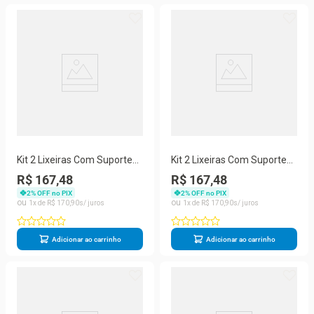
Kit 2 Lixeiras Com Suporte
Kit 2 Lixeiras Com Suporte
De Papel Higiênico - Stolf
De Papel Higiênico - Stolf
R$ 167,48
R$ 167,48
Areia-vermelho
Preto + Cinza
2
% OFF no PIX
2
% OFF no PIX
1
R$
170
,
90
1
R$
170
,
90
Adicionar ao carrinho
Adicionar ao carrinho