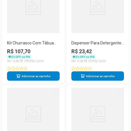
Kit Churrasco Com Tábua
Dispenser Para Detergente
Garfo E Faca - Stolf 44x30
E Sabonete Líquido 350ml -
R$ 107,70
R$ 23,42
Stolf Areia
2
% OFF no PIX
2
% OFF no PIX
1
R$
109
,
90
1
R$
23
,
90
Adicionar ao carrinho
Adicionar ao carrinho