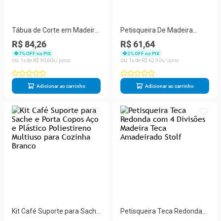
Tábua de Corte em Madeira
Petisqueira De Madeira
Pinus 36x18cm - Stolf
Teca Com Duas Divisões -
R$ 84,26
R$ 61,64
Stolf
7
% OFF no PIX
2
% OFF no PIX
1
R$
90
,
60
1
R$
62
,
90
Adicionar ao carrinho
Adicionar ao carrinho
Kit Café Suporte para Sache
Petisqueira Teca Redonda