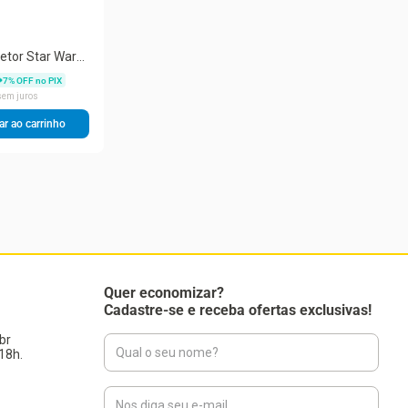
etor Star Wars
7
% OFF no PIX
em juros
ar ao carrinho
Quer economizar?
Cadastre-se e receba ofertas exclusivas!
br
18h.