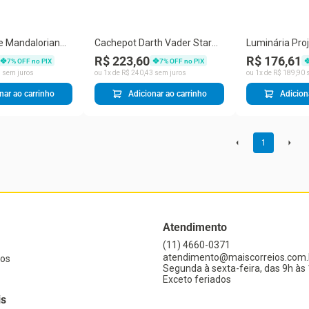
e Mandalorian
Cachepot Darth Vader Star
Luminária Proj
c em Formato de
Wars Tpc Redondo
Naves
R$ 223,60
R$ 176,61
7
% OFF no PIX
7
% OFF no PIX
 X 30 X 26CM em
28x30x26CM em Polietileno
8
sem juros
ou
1
x de
R$
240
,
43
sem juros
ou
1
x de
R$
189
,
90
s
reto
Licenciado Preto
nar ao carrinho
Adicionar ao carrinho
Adicion
1
Atendimento
(11) 4660-0371
atendimento@maiscorreios.com.
os
Segunda à sexta-feira, das 9h às 
Exceto feriados
is