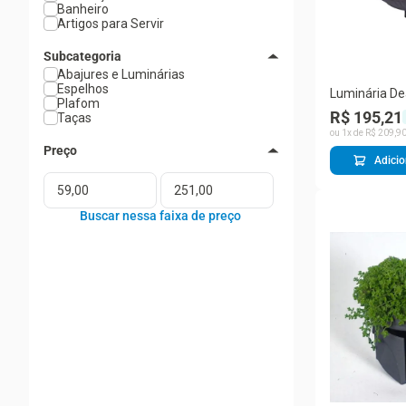
Banheiro
Artigos para Servir
Subcategoria
Abajures e Luminárias
Espelhos
Luminária De
Plafom
Lâmpada LED 
R$ 195,21
Taças
Cinza com Fio
ou
1
x de
R$
209
,
9
de Mão Star 
Adicio