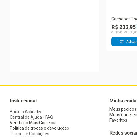
Cachepot Th
Star Wars Tp
R$ 232,95
Capacete 28
ou
1
x de
R$
250
,
4
Polietileno P
Adicio
Institucional
Minha conta
Meus pedidos
Baixe o Aplicativo
Meus endereç
Central de Ajuda - FAQ
Favoritos
Venda no Mais Correios
Política de trocas e devoluções
Redes socia
Termos e Condições