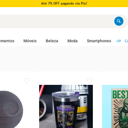
Até 7% OFF pagando via Pix!
C
ementos
Móveis
Beleza
Moda
Smartphones