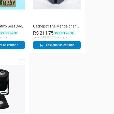
tivo Best Dad
Cachepot The Mandalorian
 Retangular
Star Wars Tpc Orgânico 28 X
R$ 211,75
7
% OFF no PIX
7
% OFF no PIX
Star Wars
30 X 26CM em Polietileno
em juros
ou
1
x de
R$
227
,
69
sem juros
Decorativo Preto
ar ao carrinho
Adicionar ao carrinho