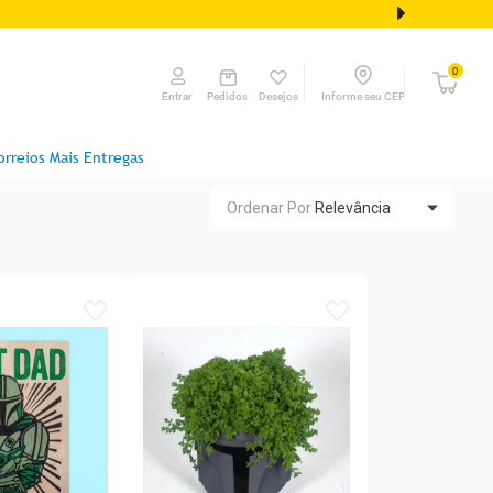
0
Pedidos
Desejos
Informe seu CEP
Entrar
orreios Mais Entregas
Ordenar Por
Relevância