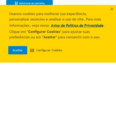
Adicionar ao carrinho
Usamos cookies para melhorar sua experiência,
personalizar anúncios e analisar o uso do site. Para mais
1
informações, veja nosso
Aviso de Política de Privacidade
.
Clique em "
Configurar Cookies
" para ajustar suas
preferências ou em "
Aceitar
" para consentir com o uso.
Aceitar
Configurar Cookies
0
Home
Desejos
Entrar
Quer economizar?
Cadastre-se e receba ofertas exclusivas!
Estou ciente e de acordo com os
Termos & Condições
e o
Aviso de
Política de Privacidade
.