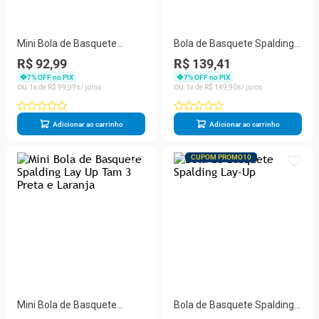
Mini Bola de Basquete
Bola de Basquete Spalding
Spalding Lay Up Tam 3 Azul
Force Tam 7 Preta e Azul
R$ 92,99
R$ 139,41
e Amarela
7
% OFF no PIX
7
% OFF no PIX
1
R$
99
,
99
1
R$
149
,
90
Adicionar ao carrinho
Adicionar ao carrinho
CUPOM PROMO10
Mini Bola de Basquete
Bola de Basquete Spalding