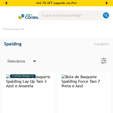
Até 7% OFF pagando via Pix!
O que você procura hoje?
Informe seu CEP
Spalding
5
produtos
Relevância
CUPOM PROMO10