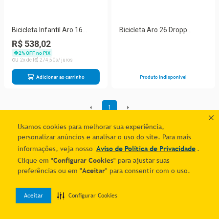
Bicicleta Infantil Aro 16
Bicicleta Aro 26 Dropp
South Nininha Meninas -
Freeride Alumínio 21
R$ 538,02
Rosa Rosa
Marchas Freios A Disco -
2
% OFF no PIX
Preto Azul e Rosa
2
R$
274
,
50
Adicionar ao carrinho
Produto indisponível
1
Usamos cookies para melhorar sua experiência,
personalizar anúncios e analisar o uso do site. Para mais
informações, veja nosso
Aviso de Política de Privacidade
.
Clique em "
Configurar Cookies
" para ajustar suas
preferências ou em "
Aceitar
" para consentir com o uso.
Aceitar
Configurar Cookies
0
Home
Desejos
Entrar