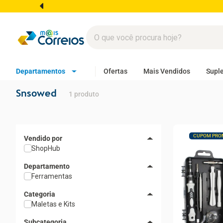
Departamentos
Ofertas
Mais Vendidos
Supl
Snsowed
1
produto
CUPOM PRO
ShopHub
Departamento
Ferramentas
Categoria
Maletas e Kits
Subcategoria