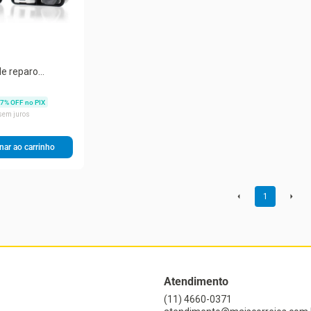
e reparo
have de fenda de
 em 1 Conjunto
7
% OFF no PIX
fenda magnética
sem juros
nar ao carrinho
1
Atendimento
(11) 4660-0371