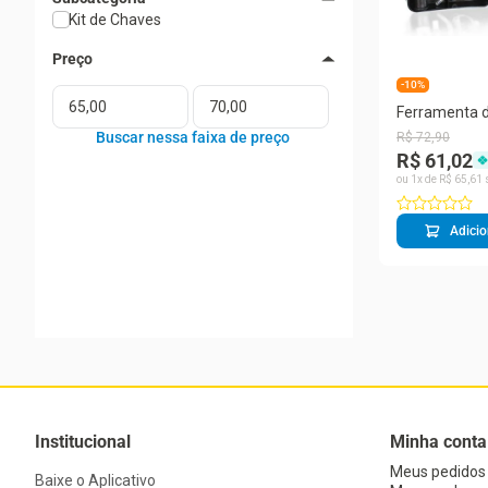
Kit de Chaves
-10%
Ferramenta d
eletrônico C
R$
72
,
90
precisão 117
R$ 61,02
de chave de 
ou
1
x de
R$
65
,
61
Adicio
Institucional
Minha conta
Meus pedidos
Baixe o Aplicativo