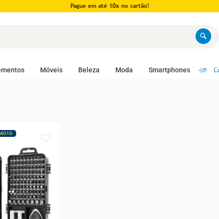
Pague em até 10x no cartão!
C
ementos
Móveis
Beleza
Moda
Smartphones
MO10