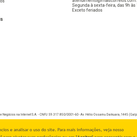
atendimento@maiscorreios.com.
os
Segunda à sexta-feira, das 9h às 
Exceto feriados
is
de Negócios na Internet S.A. - CNPJ: 59.317.850/0001-60 - Av. Hélio Ossamu Daikuara, 1445 (Galpã
ios e analisar o uso do site. Para mais informações, veja nosso