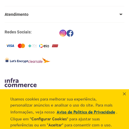
Venda no Mais Correios
Política de Trocas e Devoluções
Meus pedidos
Política de Cupons
Atendimento
Meus endereços
Termos e Condições
Política de Privacidade
(11) 4660-0371
Portal Correios
Redes Sociais:
atendimento@maiscorreios.com.br
Central de Privacidade
Segunda à sexta-feira, das 9h às 18h.
Exceto feriados
© 2025 - Esta loja é operada pela Infracommerce Intermediações de Negócios na Internet
S.A. - CNPJ: 59.317.850/0001-60 - Av. Hélio Ossamu Daikuara, 1445 (Galpão G7, Sala RJ,
Usamos cookies para melhorar sua experiência,
Nível Mezanino) - Jardim Vista Alegre - Embu das Artes/SP - CEP: 06807-905
personalizar anúncios e analisar o uso do site. Para mais
informações, veja nosso
Aviso de Política de Privacidade
.
Clique em "
Configurar Cookies
" para ajustar suas
preferências ou em "
Aceitar
" para consentir com o uso.