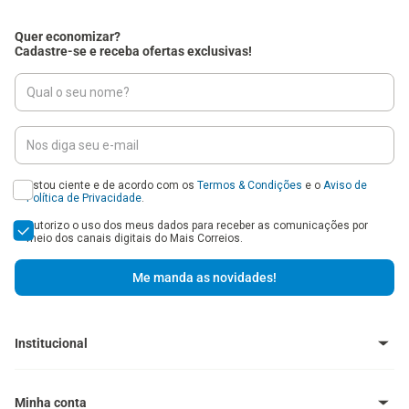
Quer economizar?
Cadastre-se e receba ofertas exclusivas!
Estou ciente e de acordo com os
Termos & Condições
e o
Aviso de
Política de Privacidade
.
Autorizo o uso dos meus dados para receber as comunicações por
meio dos canais digitais do Mais Correios.
Me manda as novidades!
Institucional
Baixe o Aplicativo
Central de Ajuda - FAQ
Minha conta