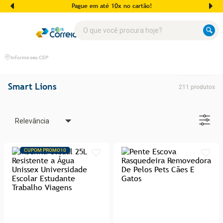
Pague em até 10x no cartão!
O que você procura hoje?
Informe seu CEP
Smart Lions
211
produtos
Relevância
CUPOM PROMO10