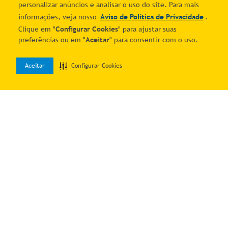
personalizar anúncios e analisar o uso do site. Para mais
informações, veja nosso
Aviso de Política de Privacidade
.
Clique em "
Configurar Cookies
" para ajustar suas
preferências ou em "
Aceitar
" para consentir com o uso.
Correios Mais Entregas
Correios Mais Entregas
Aceitar
Configurar Cookies
0
Luva Escova Massageadora
Pilão de Madeira Rústico
Home
Desejos
Entrar
Remove Tira Pelos Cães e
Bambu Com Socador
R$ 25,02
R$ 41,76
Gatos PetShop Nano
Reforçado Amaasador Alho
7
% OFF no PIX
7
% OFF no PIX
Magnética
Ervas Cozinha Culinária
1
R$
26
,
90
1
R$
44
,
90
Adicionar ao carrinho
Adicionar ao carrinho
CUPOM PROMO10
CUPOM PROMO10