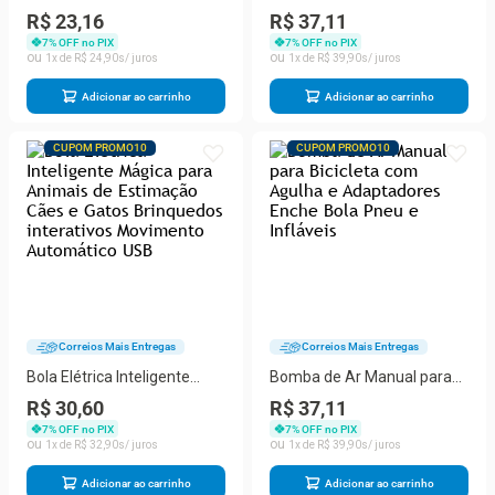
com Cordão para Árbitros
Moto com Senha
R$ 23,16
R$ 37,11
Treinadores Escolas
Combinação de Dígitos
7
% OFF no PIX
7
% OFF no PIX
Esportes Recreação
8mm Aço Reforçado 65cm
1
R$
24
,
90
1
R$
39
,
90
de Comprimento
Adicionar ao carrinho
Adicionar ao carrinho
CUPOM PROMO10
CUPOM PROMO10
Correios Mais Entregas
Correios Mais Entregas
Bola Elétrica Inteligente
Bomba de Ar Manual para
Mágica para Animais de
Bicicleta com Agulha e
R$ 30,60
R$ 37,11
Estimação Cães e Gatos
Adaptadores Enche Bola
7
% OFF no PIX
7
% OFF no PIX
Brinquedos interativos
Pneu e Infláveis
1
R$
32
,
90
1
R$
39
,
90
Movimento Automático USB
Adicionar ao carrinho
Adicionar ao carrinho