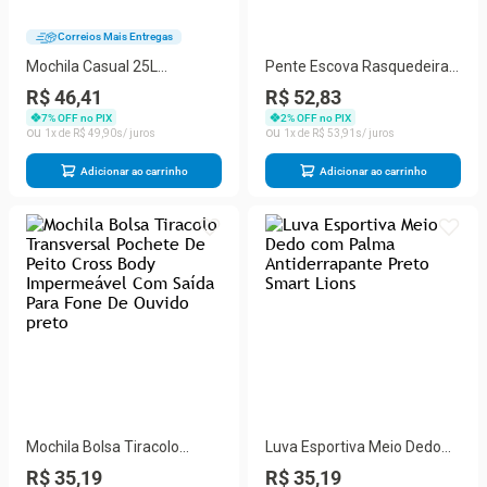
Correios Mais Entregas
Mochila Casual 25L
Pente Escova Rasquedeira
Resistente a Água Unissex
Removedora De Pelos Pets
R$ 46,41
R$ 52,83
Universidade Escolar
Cães E Gatos
7
% OFF no PIX
2
% OFF no PIX
Estudante Trabalho Viagens
1
R$
49
,
90
1
R$
53
,
91
Adicionar ao carrinho
Adicionar ao carrinho
Mochila Bolsa Tiracolo
Luva Esportiva Meio Dedo
Transversal Pochete De
com Palma Antiderrapante
R$ 35,19
R$ 35,19