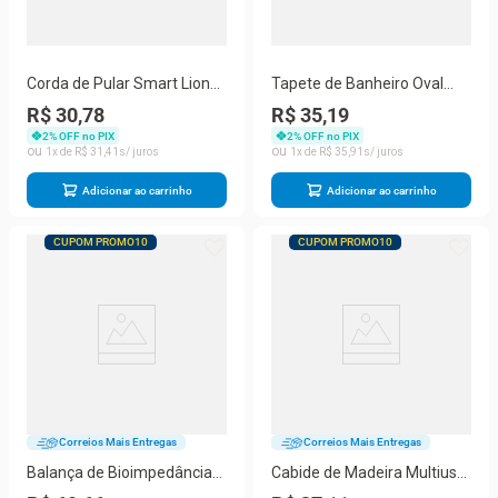
Corda de Pular Smart Lions
Tapete de Banheiro Oval
sem Fio para Treinamento
Absorvente Antiderrapante
R$ 30,78
R$ 35,19
Funcional Preto Bivolt
58x38cm Bege Smart Lions
2
% OFF no PIX
2
% OFF no PIX
1
R$
31
,
41
1
R$
35
,
91
Adicionar ao carrinho
Adicionar ao carrinho
CUPOM PROMO10
CUPOM PROMO10
Correios Mais Entregas
Correios Mais Entregas
Balança de Bioimpedância
Cabide de Madeira Multiuso
com Bluetooth e APP
Organizador Armário