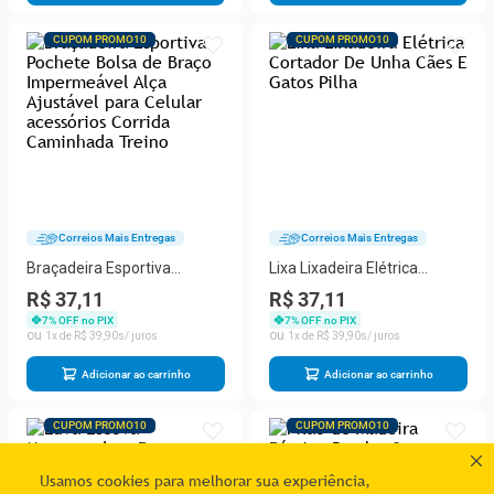
CUPOM PROMO10
CUPOM PROMO10
Correios Mais Entregas
Correios Mais Entregas
Braçadeira Esportiva
Lixa Lixadeira Elétrica
Pochete Bolsa de Braço
Cortador De Unha Cães E
R$ 37,11
R$ 37,11
Impermeável Alça Ajustável
Gatos Pilha
7
% OFF no PIX
7
% OFF no PIX
para Celular acessórios
1
R$
39
,
90
1
R$
39
,
90
Corrida Caminhada Treino
Adicionar ao carrinho
Adicionar ao carrinho
CUPOM PROMO10
CUPOM PROMO10
Usamos cookies para melhorar sua experiência,