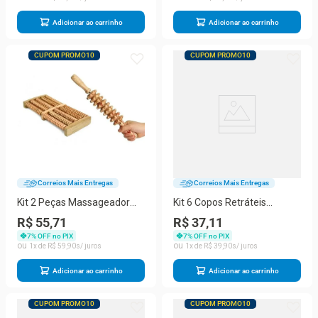
Adicionar ao carrinho
Adicionar ao carrinho
CUPOM PROMO10
CUPOM PROMO10
Correios Mais Entregas
Correios Mais Entregas
Kit 2 Peças Massageador
Kit 6 Copos Retráteis
Maderoterapia Rolo Bastão
Sanfonados Portáteis
R$ 55,71
R$ 37,11
Espiga Corporal +
Coloridos Copo Dobrável de
7
% OFF no PIX
7
% OFF no PIX
Massageador de Pés de
Viagem e Camping
1
R$
59
,
90
1
R$
39
,
90
Madeira Terapia Natural
Adicionar ao carrinho
Adicionar ao carrinho
CUPOM PROMO10
CUPOM PROMO10