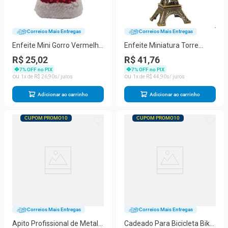
Correios Mais Entregas
Correios Mais Entregas
Enfeite Mini Gorro Vermelho
Enfeite Miniatura Torre
Chapéu Papai Noel
Eiffel Paris Metal Decoração
R$ 25,02
R$ 41,76
Decorativa Pendurar Árvore
Casa Escritório 18cm
7
% OFF no PIX
7
% OFF no PIX
de Natal
1
R$
26
,
90
1
R$
44
,
90
Adicionar ao carrinho
Adicionar ao carrinho
CUPOM PROMO10
CUPOM PROMO10
Correios Mais Entregas
Correios Mais Entregas
Apito Profissional de Metal
Cadeado Para Bicicleta Bike