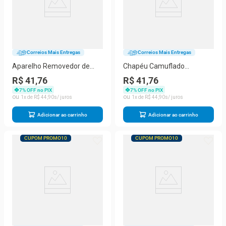
Correios Mais Entregas
Correios Mais Entregas
Aparelho Removedor de
Chapéu Camuflado
Cravos e Espinhas Dermo
Australiano Canavieiro
R$ 41,76
R$ 41,76
Sucção a Pilha
Respirável Protetor Solar
7
% OFF no PIX
7
% OFF no PIX
Pesca Trilha Camping
1
R$
44
,
90
1
R$
44
,
90
Adicionar ao carrinho
Adicionar ao carrinho
CUPOM PROMO10
CUPOM PROMO10