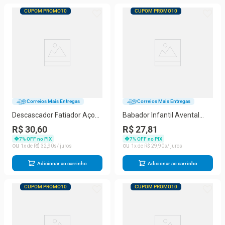
CUPOM PROMO10
CUPOM PROMO10
Correios Mais Entregas
Correios Mais Entregas
Descascador Fatiador Aço
Babador Infantil Avental
Inox de Legumes Frutas
Impermeável Coletor de
R$ 30,60
R$ 27,81
Utensilio de Cozinha Prático
Migalhas em silicone
7
% OFF no PIX
7
% OFF no PIX
Confortável Cores Sortidas
1
R$
32
,
90
1
R$
29
,
90
Adicionar ao carrinho
Adicionar ao carrinho
CUPOM PROMO10
CUPOM PROMO10