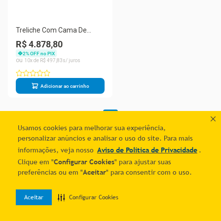
Treliche Com Cama De
Casal Castanho Claro C-
R$ 4.878,80
Cama Auxiliar 3 Gavetas
2
% OFF no PIX
Madeira Pinus
10
R$
497
,
83
Adicionar ao carrinho
1
Usamos cookies para melhorar sua experiência,
personalizar anúncios e analisar o uso do site. Para mais
informações, veja nosso
Aviso de Política de Privacidade
.
Clique em "
Configurar Cookies
" para ajustar suas
preferências ou em "
Aceitar
" para consentir com o uso.
Aceitar
Configurar Cookies
0
Home
Desejos
Entrar