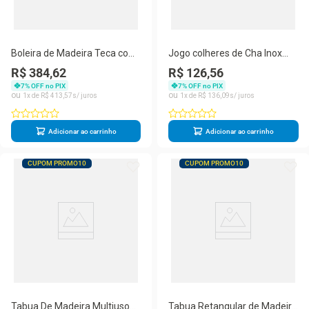
Boleira de Madeira Teca com
Jogo colheres de Cha Inox
Tampa Acrílico 33x18cm -
Music 4 peças rainbow -
R$ 384,62
R$ 126,56
Rojemac
Rojemac
7
% OFF no PIX
7
% OFF no PIX
1
R$
413
,
57
1
R$
136
,
09
Adicionar ao carrinho
Adicionar ao carrinho
CUPOM PROMO10
CUPOM PROMO10
Tabua De Madeira Multiuso
Tabua Retangular de Madeira