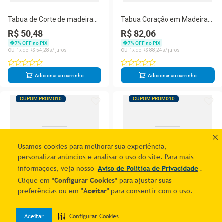
Tabua de Corte de madeira
Tabua Coração em Madeira
Woodart Pinus Coração
Pinus 46x28 cm - Rojemac
R$ 50,48
R$ 82,06
25x22x2cm
7
% OFF no PIX
7
% OFF no PIX
1
R$
54
,
28
1
R$
88
,
24
Adicionar ao carrinho
Adicionar ao carrinho
CUPOM PROMO10
CUPOM PROMO10
Usamos cookies para melhorar sua experiência,
personalizar anúncios e analisar o uso do site. Para mais
informações, veja nosso
Aviso de Política de Privacidade
.
Clique em "
Configurar Cookies
" para ajustar suas
Frete Grátis Sul, Sudeste e Centro Oeste
preferências ou em "
Aceitar
" para consentir com o uso.
Bandeja de Coração em
Açucareiro com Colher Wolff
Madeira Pinus 30 cm -
Império 8x8x11cm Cristal
R$ 110,47
R$ 27,81
Aceitar
Configurar Cookies
0
Rojemac
com Fio de Ouro