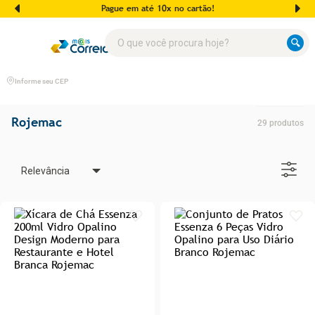
Pague em até 10x no cartão!
O que você procura hoje?
Informe seu CEP
Rojemac
29
produtos
Relevância