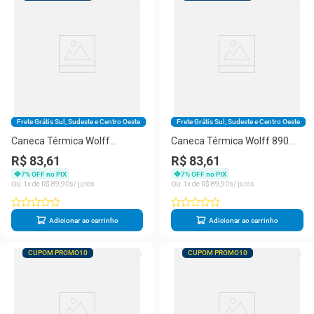
Frete Grátis Sul, Sudeste e Centro Oeste
Frete Grátis Sul, Sudeste e Centro Oeste
Caneca Térmica Wolff
Caneca Térmica Wolff 890ml
SlimTerm 890ml com
SlimTerm com Canudo,
R$ 83,61
R$ 83,61
Canudo, Parede Dupla e Base
Parede Dupla e Base
7
% OFF no PIX
7
% OFF no PIX
Ergonômica Branca
Ergonômica Preta
1
R$
89
,
90
1
R$
89
,
90
Adicionar ao carrinho
Adicionar ao carrinho
CUPOM PROMO10
CUPOM PROMO10