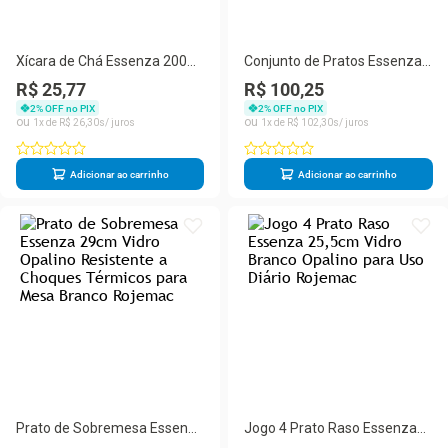
Xícara de Chá Essenza 200ml
Conjunto de Pratos Essenza
Vidro Opalino Design
6 Peças Vidro Opalino para
R$ 25,77
R$ 100,25
Moderno para Restaurante e
Uso Diário Branco Rojemac
2
% OFF no PIX
2
% OFF no PIX
Hotel Branca Rojemac
1
R$
26
,
30
1
R$
102
,
30
Adicionar ao carrinho
Adicionar ao carrinho
Prato de Sobremesa Essenza
Jogo 4 Prato Raso Essenza