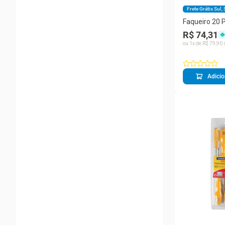
Frete Grátis Sul,
Faqueiro 20 
Tramontina 
R$ 74,31
Inox e Polipr
ou
1
x de
R$
79
,
90
Multiuso – A
Adicio