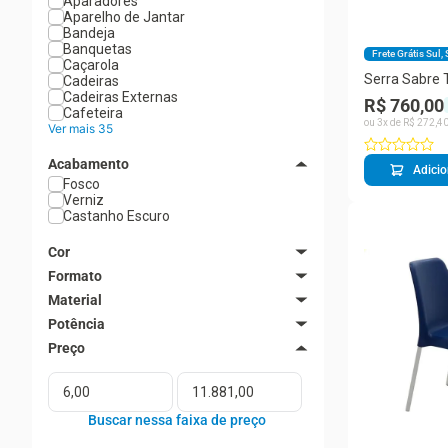
Aparadores
Aparelho de Jantar
Bandeja
Banquetas
Frete Grátis Sul,
Caçarola
Serra Sabre 
Cadeiras
TOTAL 20V 2
Cadeiras Externas
R$ 760,00
Brushless Co
Cafeteira
ou
3
x de
R$
272
,
4
Metal
Ver mais 35
Acabamento
Adicio
Fosco
Verniz
Castanho Escuro
Cor
Amêndoa
Formato
Areia
Redondo
Material
Azul
Quadrado
Branco
Aço Inox
Potência
Castanho Escuro
Madeira Tauarí
9W (lâmpada + driver LED)
Cinza
Alumínio
Grafite
Polipropileno
Inox
Poliamida
Laranja
Poliamida + Componentes
Natural
Tecido 100% Algodão
Ver mais 4
Madeira