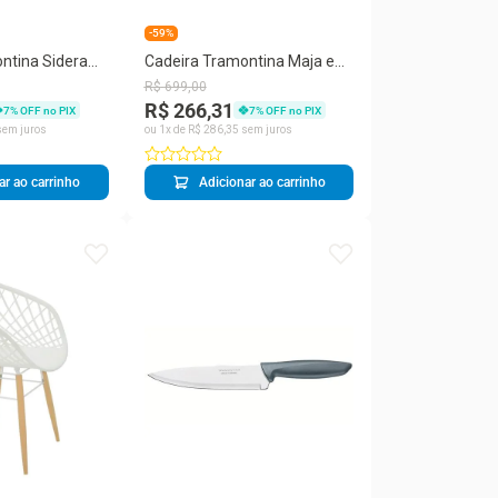
-59%
ntina Sidera
Cadeira Tramontina Maja em
Poliamida com
Polipropileno Preto e Branco
R$
699
,
00
eira
Base Madeira
R$ 266,31
7
% OFF no PIX
7
% OFF no PIX
em juros
ou
1
x de
R$
286
,
35
sem juros
ar ao carrinho
Adicionar ao carrinho