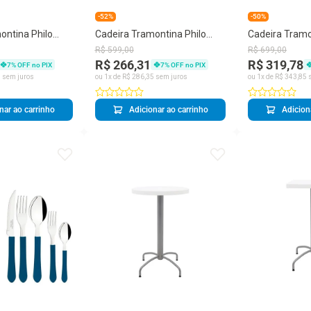
-52%
-50%
ontina Philo
Cadeira Tramontina Philo
Cadeira Tramo
oliamida com
Vermelha em Poliamida com
Branca em Po
R$
599
,
00
R$
699
,
00
adeira 92088010
Pernas de Madeira 92088040
Pernas de Mad
R$ 266,31
R$ 319,78
7
% OFF no PIX
7
% OFF no PIX
5
sem juros
ou
1
x de
R$
286
,
35
sem juros
ou
1
x de
R$
343
,
85
s
nar ao carrinho
Adicionar ao carrinho
Adicion