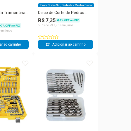
Frete Grátis Sul, Sudeste e Centro Oeste
a Tramontina
Disco de Corte de Pedras
lta em
Tramontina 4.1/2"
R$ 7,35
7
% OFF no PIX
 Branco com
ou
1
x de
R$
7
,
90
sem juros
7
% OFF no PIX
Carbono
em juros
ar ao carrinho
Adicionar ao carrinho