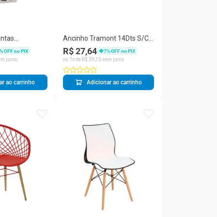
entas
Ancinho Tramont 14Dts S/C
om Martelo de
77110/144
R$ 27,64
% OFF no PIX
7
% OFF no PIX
 de Fenda 3
m juros
ou
1
x de
R$
29
,
72
sem juros
ar ao carrinho
Adicionar ao carrinho