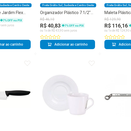
 Sudeste e Centro Oeste
Frete Grátis Sul, Sudeste e Centro Oeste
Frete Grátis Sul, 
 Jardim Flex
Organizador Plástico 7.1/2"
Maleta Plásti
tina Sem Engate
Tramontina com Tampa
17" Tramonti
R$
46
,
10
R$
129
,
90
7
% OFF no PIX
Transparente e 6 Divisórias
Divisórias Móv
R$ 40,83
R$ 116,16
0
sem juros
7
% OFF no PIX
ou
1
x de
R$
43
,
90
sem juros
ou
1
x de
R$
124
,
90
s
nar ao carrinho
Adicionar ao carrinho
Adicion