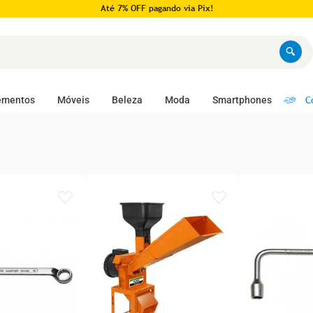
Pague em até 10x no cartão!
C
ementos
Móveis
Beleza
Moda
Smartphones