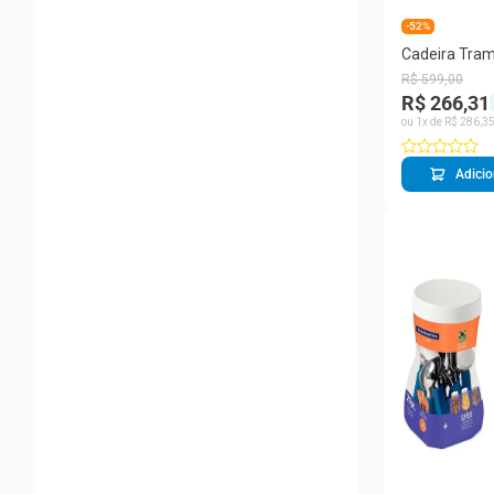
-52%
Cadeira Tram
Branca em P
R$
599
,
00
Pernas de M
R$ 266,31
ou
1
x de
R$
286
,
3
Adicio