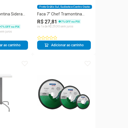
Frete Grátis Sul, Sudeste e Centro Oeste
ntina Sidera
Faca 7" Chef Tramontina
liamida com
Plenus em Aço Inox - Cinza
R$ 27,81
7
% OFF no PIX
eira
ou
1
x de
R$
29
,
90
sem juros
7
% OFF no PIX
em juros
ar ao carrinho
Adicionar ao carrinho