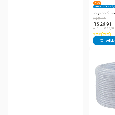
-12%
Frete Grátis Sul,
Jogo de Cha
Tramontina -
R$
34
,
11
Peças
R$ 26,91
ou
1
x de
R$
29
,
90
Adicio