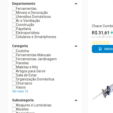
Departamento
Ferramentas
Móveis e Decoração
Utensílios Domésticos
Ar e Ventilação
Construção
Chave Comb
Papelaria
Tramontina
R$ 31,61
Eletroportáteis
41128/119
Celulares e Smartphones
ou
1
x de
R$
33
,
99
Categoria
Adicio
Cozinha
Ferramentas Manuais
Ferramentas Jardinagem
Panelas
Maletas e Kits
Artigos para Servir
Sala de Estar
Organização Doméstica
Churrasco
Vasos
Ver mais 12
Subcategoria
Abajures e Luminárias
Alicates