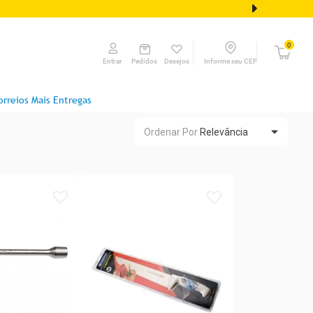
0
Pedidos
Desejos
Informe seu CEP
Entrar
orreios Mais Entregas
Ordenar Por
Relevância