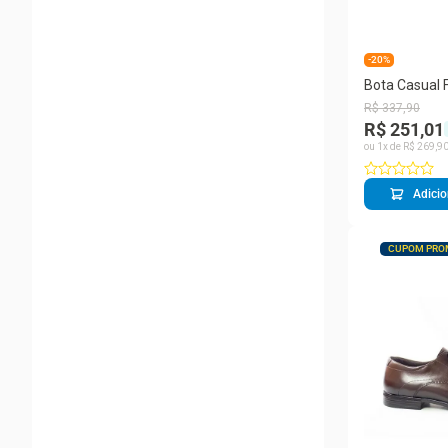
-20%
Bota Casual 
Cano Curto B
R$
337
,
90
Moderna
R$ 251,01
ou
1
x de
R$
269
,
9
Adicio
CUPOM PRO