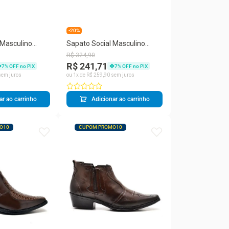
-20%
 Masculino
Sapato Social Masculino
ico Redondo
Couro Derby Tressê Clássico
R$
324
,
90
R$ 241,71
7
% OFF no PIX
7
% OFF no PIX
em juros
ou
1
x de
R$
259
,
90
sem juros
ar ao carrinho
Adicionar ao carrinho
O10
CUPOM PROMO10