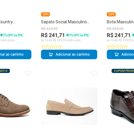
-20%
-20%
Country
Sapato Social Masculino
Bota Masculin
uro Fivela
Couro Cadarço Bico
Curto Bico Qu
R$
324
,
90
R$
324
,
90
rna
Quadrado Casual
Casual
R$ 241,71
R$ 241,71
7
% OFF no PIX
7
% OFF no PIX
0
sem juros
ou
1
x de
R$
259
,
90
sem juros
ou
1
x de
R$
259
,
90
s
nar ao carrinho
Adicionar ao carrinho
Adicion
MO10
CUPOM PROM