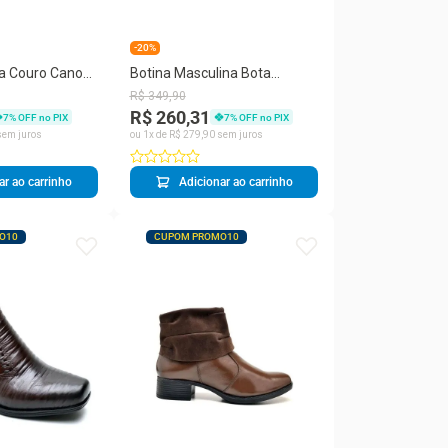
-20%
a Couro Cano
Botina Masculina Bota
adrado Zíper
Country Couro Fivela
R$
349
,
90
Confortável
R$ 260,31
7
% OFF no PIX
7
% OFF no PIX
em juros
ou
1
x de
R$
279
,
90
sem juros
ar ao carrinho
Adicionar ao carrinho
O10
CUPOM PROMO10