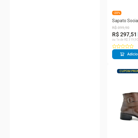
-20%
Sapato Socia
Couro Derby 
R$
399
,
90
Casual
R$ 297,51
ou
1
x de
R$
319
,
9
Adicio
CUPOM PRO