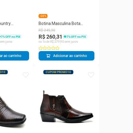
-20%
ountry
Botina Masculina Bota
ro Conforto
Country Couro Zíper
R$
349
,
90
al
Confortável
R$ 260,31
7
% OFF no PIX
7
% OFF no PIX
em juros
ou
1
x de
R$
279
,
90
sem juros
ar ao carrinho
Adicionar ao carrinho
O10
CUPOM PROMO10