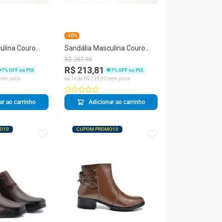
-20%
ulina Couro
Sandália Masculina Couro
asteira
Tiras Rasteira Dedo Conforto
R$
287
,
90
R$ 213,81
7
% OFF no PIX
7
% OFF no PIX
em juros
ou
1
x de
R$
229
,
90
sem juros
ar ao carrinho
Adicionar ao carrinho
O10
CUPOM PROMO10