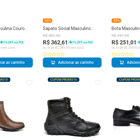
-20%
-20%
culina Couro
Sapato Social Masculino
Bota Masculin
s Confortável
Couro Clássico Bico Fino
Quadrado Deta
R$
487
,
90
R$
337
,
90
Calce Fácil
Casual
R$ 362,61
R$ 251,01
7
% OFF no PIX
7
% OFF no PIX
0
sem juros
ou
1
x de
R$
389
,
90
sem juros
ou
1
x de
R$
269
,
90
s
nar ao carrinho
Adicionar ao carrinho
Adicion
MO10
CUPOM PROMO10
CUPOM PROM