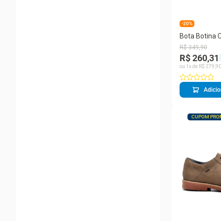
-20%
Bota Botina 
Masculina Co
R$
349
,
90
Casual Mode
R$ 260,31
ou
1
x de
R$
279
,
9
Adicio
CUPOM PRO