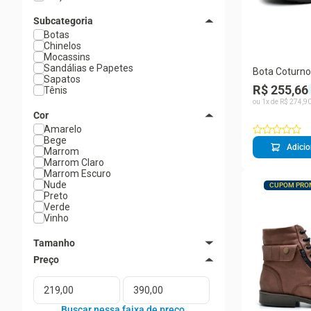
Subcategoria
Botas
Chinelos
Mocassins
Sandálias e Papetes
Bota Coturno
Sapatos
Couro Legíti
R$ 255,66
Tênis
897 - Areia
ou
1
x de
R$
274
,
9
Cor
Amarelo
Bege
Adicio
Marrom
Marrom Claro
Marrom Escuro
Nude
CUPOM PRO
Preto
Verde
Vinho
Tamanho
33
34
35
36
37