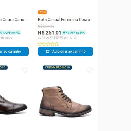
-20%
a Couro Cano
Bota Casual Feminina Couro
ico Quadrado
Bico Redondo Polaina
R$
337
,
90
Moderna
R$ 251,01
7
% OFF no PIX
7
% OFF no PIX
em juros
ou
1
x de
R$
269
,
90
sem juros
ar ao carrinho
Adicionar ao carrinho
O10
CUPOM PROMO10