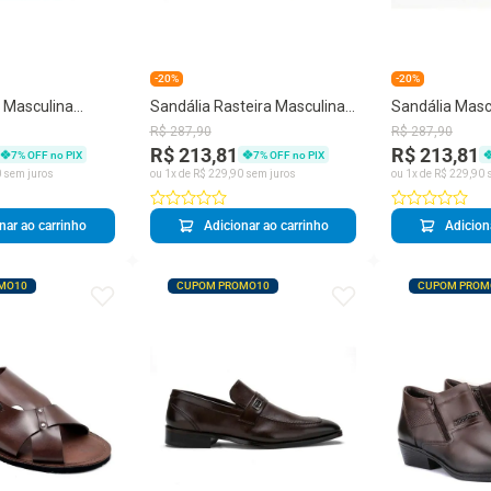
-20%
-20%
 Masculina
Sandália Rasteira Masculina
Sandália Masc
ação Conforto
Couro Tiras Casual Conforto
Tiras Largas R
R$
287
,
90
R$
287
,
90
Moderna
R$ 213,81
R$ 213,81
7
% OFF no PIX
7
% OFF no PIX
0
sem juros
ou
1
x de
R$
229
,
90
sem juros
ou
1
x de
R$
229
,
90
s
nar ao carrinho
Adicionar ao carrinho
Adicion
MO10
CUPOM PROMO10
CUPOM PROM