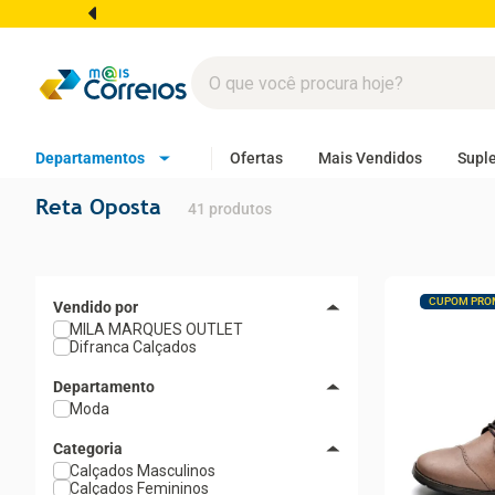
Departamentos
Ofertas
Mais Vendidos
Supl
Reta Oposta
41
produtos
CUPOM PRO
MILA MARQUES OUTLET
Difranca Calçados
Departamento
Moda
Categoria
Calçados Masculinos
Calçados Femininos