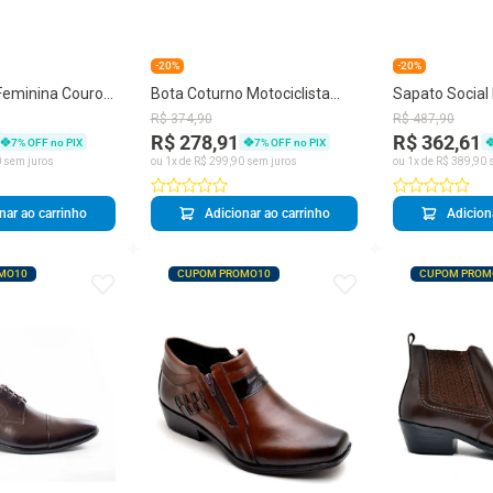
-20%
-20%
Feminina Couro
Bota Coturno Motociclista
Sapato Social
ico Redondo
Masculino Couro Cadarço
Couro Derby B
R$
374
,
90
R$
487
,
90
Adventure
Clássico
R$ 278,91
R$ 362,61
7
% OFF no PIX
7
% OFF no PIX
0
sem juros
ou
1
x de
R$
299
,
90
sem juros
ou
1
x de
R$
389
,
90
s
nar ao carrinho
Adicionar ao carrinho
Adicion
MO10
CUPOM PROMO10
CUPOM PROM