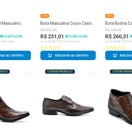
-20%
-20%
l Masculino
Bota Masculina Couro Cano
Bota Botina C
urto Derby
Curto Zíper Detalhe Costuras
Masculina Cou
R$
337
,
90
R$
349
,
90
Moderna Casu
R$ 251,01
R$ 260,31
7
% OFF no PIX
7
% OFF no PIX
0
sem juros
ou
1
x de
R$
269
,
90
sem juros
ou
1
x de
R$
279
,
90
s
nar ao carrinho
Adicionar ao carrinho
Adicion
MO10
CUPOM PROMO10
CUPOM PROM