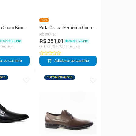
-20%
a Couro Bico
Bota Casual Feminina Couro
lhe Frontal
Cano Curto Bico Redondo
R$
337
,
90
Moderna
R$ 251,01
7
% OFF no PIX
7
% OFF no PIX
em juros
ou
1
x de
R$
269
,
90
sem juros
ar ao carrinho
Adicionar ao carrinho
O10
CUPOM PROMO10