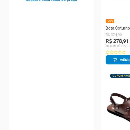
38
39
40
41
42
-20%
Ver mais 2
Bota Coturno
Couro Amarr
R$
374
,
90
Moderno
R$ 278,91
ou
1
x de
R$
299
,
9
Adicio
CUPOM PRO