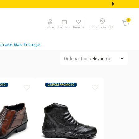
0
Pedidos
Desejos
Informe seu CEP
Entrar
orreios Mais Entregas
Ordenar Por
Relevância
O10
CUPOM PROMO10