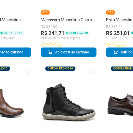
-20%
-20%
l Masculino
Mocassim Masculino Couro
Bota Masculin
Cano Curto
Calce Fácil Confortável
Curto Zíper B
R$
324
,
90
R$
337
,
90
Casual
Conforto
R$ 241,71
R$ 251,01
7
% OFF no PIX
7
% OFF no PIX
0
sem juros
ou
1
x de
R$
259
,
90
sem juros
ou
1
x de
R$
269
,
90
s
nar ao carrinho
Adicionar ao carrinho
Adicion
MO10
CUPOM PROMO10
CUPOM PROM