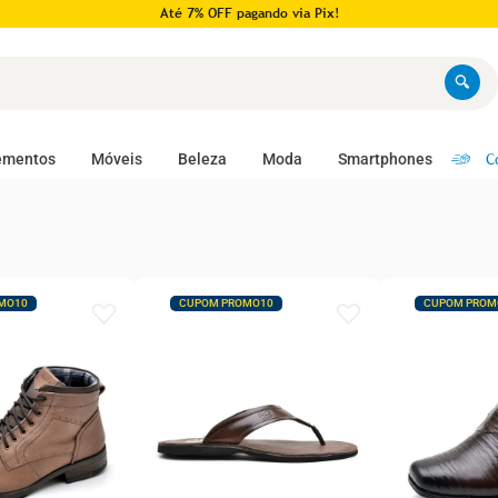
Pague em até 10x no cartão!
C
ementos
Móveis
Beleza
Moda
Smartphones
MO10
CUPOM PROMO10
CUPOM PROM