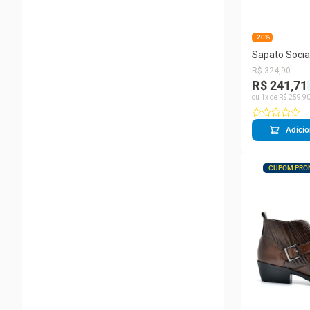
-20%
Sapato Socia
Couro Cano C
R$
324
,
90
Conforto
R$ 241,71
ou
1
x de
R$
259
,
9
Adicio
CUPOM PRO