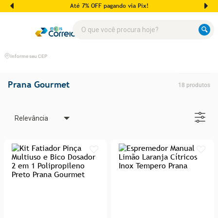
Até 7% OFF pagando via Pix!
O que você procura hoje?
Informe seu CEP
Prana Gourmet
18
produtos
Relevância