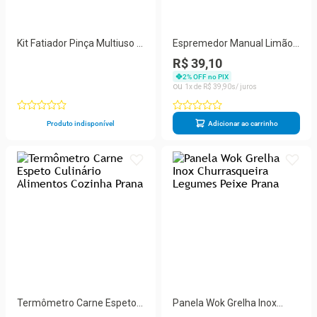
Kit Fatiador Pinça Multiuso e
Espremedor Manual Limão
Bico Dosador 2 em 1
Laranja Cítricos Inox
R$ 39,10
Polipropileno Preto Prana
Tempero Prana
2
% OFF no PIX
Gourmet
1
R$
39
,
90
Produto indisponível
Adicionar ao carrinho
Termômetro Carne Espeto
Panela Wok Grelha Inox