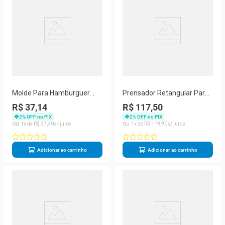
Molde Para Hamburguer
Prensador Retangular Para
Modelador Gourmet Carne
Carnes Bife Hamburguer
R$ 37,14
R$ 117,50
Forma Prana
Ferro Prana
2
% OFF no PIX
2
% OFF no PIX
1
R$
37
,
90
1
R$
119
,
90
Adicionar ao carrinho
Adicionar ao carrinho