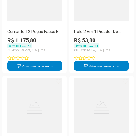
Conjunto 12 Peças Facas E
Rolo 2 Em 1 Picador De
Utensílios Com Base
Ervas Fatiador De Massa
R$ 1.175,80
R$ 53,80
Organizador
Tempero Prana
2
% OFF no PIX
2
% OFF no PIX
4
R$
299
,
95
1
R$
54
,
90
Adicionar ao carrinho
Adicionar ao carrinho