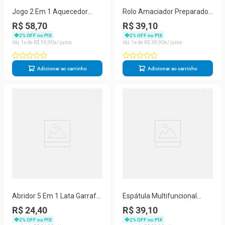
Jogo 2 Em 1 Aquecedor
Rolo Amaciador Preparador
Xicara Base Usb Caneca
Para Carnes Manual Inox
R$ 58,70
R$ 39,10
Agata Prana
Prana
2
% OFF no PIX
2
% OFF no PIX
1
R$
59
,
90
1
R$
39
,
90
Adicionar ao carrinho
Adicionar ao carrinho
Abridor 5 Em 1 Lata Garrafa
Espátula Multifuncional
Vidro De Conserva Multiuso
Raspadora Com Régua
R$ 24,40
R$ 39,10
Prana
Preto Prana
2
% OFF no PIX
2
% OFF no PIX