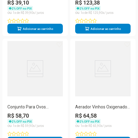
Culinário Alimentos Cozinha
Churrasqueira Legumes
R$ 39,10
R$ 123,38
Prana
Peixe Prana
2
% OFF no PIX
2
% OFF no PIX
1
R$
39
,
90
1
R$
125
,
90
Adicionar ao carrinho
Adicionar ao carrinho
Conjunto Para Ovos
Aerador Vinhos Oxigenador
Cortador Timer E Pegador
Profissional Adega Lprimeur
R$ 58,70
R$ 64,58
Cozinha Prana
Prana
2
% OFF no PIX
2
% OFF no PIX
1
R$
59
,
90
1
R$
65
,
90