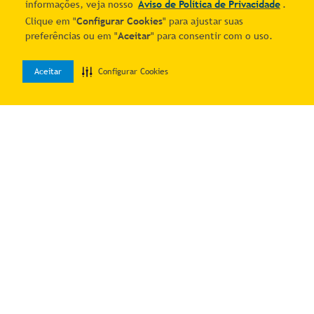
informações, veja nosso
Aviso de Política de Privacidade
.
Clique em "
Configurar Cookies
" para ajustar suas
preferências ou em "
Aceitar
" para consentir com o uso.
Aceitar
Configurar Cookies
0
Home
Desejos
Entrar
Quer economizar?
Cadastre-se e receba ofertas exclusivas!
Estou ciente e de acordo com os
Termos & Condições
e o
Aviso de
Política de Privacidade
.
Autorizo o uso dos meus dados para receber as comunicações por
meio dos canais digitais do Mais Correios.
Me manda as novidades!