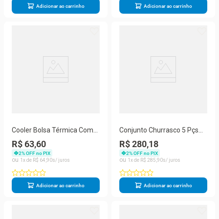
Adicionar ao carrinho
Adicionar ao carrinho
Cooler Bolsa Térmica Com
Conjunto Churrasco 5 Pçs
Gel Vinhos Garrafas
Wok Bandeja Faca Garfo
R$ 63,60
R$ 280,18
Lprimeur Prana
Chaira Prana
2
% OFF no PIX
2
% OFF no PIX
1
R$
64
,
90
1
R$
285
,
90
Adicionar ao carrinho
Adicionar ao carrinho