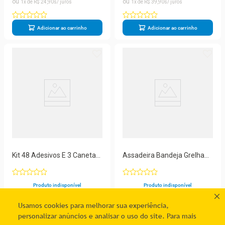
1
R$
24
,
90
1
R$
39
,
90
Adicionar ao carrinho
Adicionar ao carrinho
Kit 48 Adesivos E 3 Canetas
Assadeira Bandeja Grelha
E Etiqueta Potes Validade
Churrasqueira Legumes
Prana
Cobre Prana
Produto indisponível
Produto indisponível
Usamos cookies para melhorar sua experiência,
personalizar anúncios e analisar o uso do site. Para mais
1