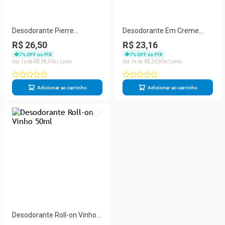
Desodorante Pierre
Desodorante Em Creme
Alexander Roll On Ação
Pierre Alexander 50g
R$ 26,50
R$ 23,16
Bloqueadora 50ml
7
% OFF no PIX
7
% OFF no PIX
1
R$
28
,
50
1
R$
24
,
90
Adicionar ao carrinho
Adicionar ao carrinho
Desodorante Roll-on Vinho