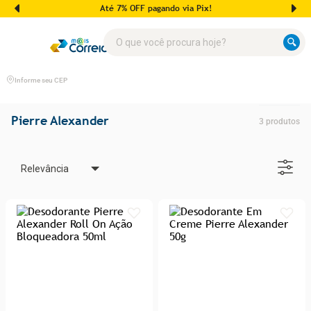
Até 7% OFF pagando via Pix!
O que você procura hoje?
Informe seu CEP
Pierre Alexander
3
produtos
Relevância