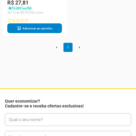
50ml
R$ 27,81
7
% OFF no PIX
1
R$
29
,
90
Adicionar ao carrinho
1
Quer economizar?
Cadastre-se e receba ofertas exclusivas!