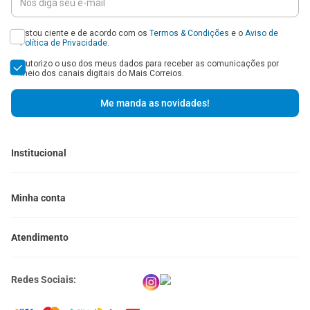
Estou ciente e de acordo com os
Termos & Condições
e o
Aviso de
Política de Privacidade
.
Autorizo o uso dos meus dados para receber as comunicações por
meio dos canais digitais do Mais Correios.
Me manda as novidades!
Institucional
Baixe o Aplicativo
Central de Ajuda - FAQ
Minha conta
Venda no Mais Correios
Política de Trocas e Devoluções
Meus pedidos
Política de Cupons
Atendimento
Meus endereços
Termos e Condições
Política de Privacidade
(11) 4660-0371
Portal Correios
Redes Sociais:
atendimento@maiscorreios.com.br
Central de Privacidade
Segunda à sexta-feira, das 9h às 18h.
Exceto feriados