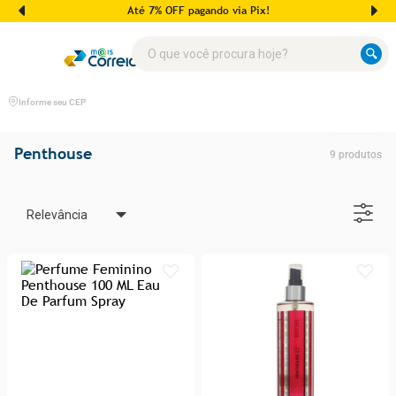
Até 7% OFF pagando via Pix!
O que você procura hoje?
Informe seu CEP
Penthouse
9
produtos
Relevância