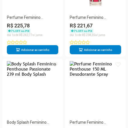
Perfume Feminino
Perfume Feminino
Penthouse 100 ML Eau De
Penthouse 150 ML
R$ 225,78
R$ 221,67
Parfum Spray
Desodorante Spray
7
% OFF no PIX
7
% OFF no PIX
1
R$
242
,
77
1
R$
238
,
35
Adicionar ao carrinho
Adicionar ao carrinho
Body Splash Feminino
Perfume Feminino