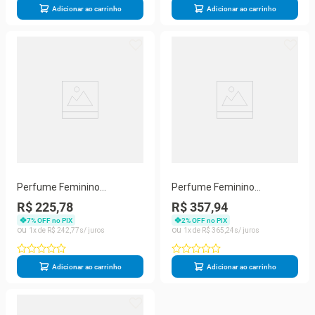
Adicionar ao carrinho
Adicionar ao carrinho
Perfume Feminino
Perfume Feminino
Penthouse 100 ML Eau De
Penthouse 150 Ml
R$ 225,78
R$ 357,94
Parfum Spray
Desodorante Spray
7
% OFF no PIX
2
% OFF no PIX
1
R$
242
,
77
1
R$
365
,
24
Adicionar ao carrinho
Adicionar ao carrinho