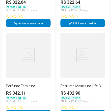
Penthouse Passionate 239
Penthouse 150 ML
R$ 322,64
R$ 322,64
ml Body Splash
Desodorante Spray
7
% OFF no PIX
7
% OFF no PIX
1
R$
346
,
92
1
R$
346
,
92
Adicionar ao carrinho
Adicionar ao carrinho
Perfume Feminino
Perfume Masculina Life On
Penthouse 150 ML
Top Penthouse 100 ML Eau
R$ 342,11
R$ 402,90
Desodorante Spray
De Toilette
7
% OFF no PIX
7
% OFF no PIX
1
R$
367
,
86
1
R$
433
,
23