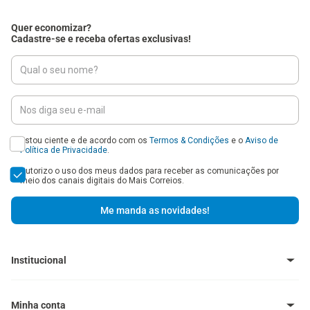
Quer economizar?
Cadastre-se e receba ofertas exclusivas!
Estou ciente e de acordo com os
Termos & Condições
e o
Aviso de
Política de Privacidade
.
Autorizo o uso dos meus dados para receber as comunicações por
meio dos canais digitais do Mais Correios.
Me manda as novidades!
Institucional
Baixe o Aplicativo
Central de Ajuda - FAQ
Minha conta