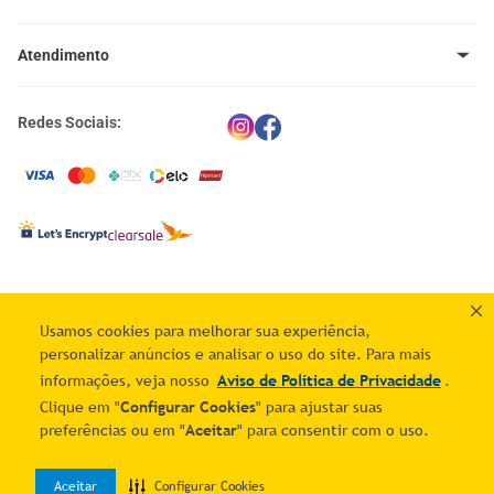
Venda no Mais Correios
Política de Trocas e Devoluções
Meus pedidos
Política de Cupons
Atendimento
Meus endereços
Termos e Condições
Política de Privacidade
(11) 4660-0371
Portal Correios
Redes Sociais:
atendimento@maiscorreios.com.br
Central de Privacidade
Segunda à sexta-feira, das 9h às 18h.
Exceto feriados
Usamos cookies para melhorar sua experiência,
personalizar anúncios e analisar o uso do site. Para mais
© 2025 - Esta loja é operada pela Infracommerce Intermediações de Negócios na Internet
S.A. - CNPJ: 59.317.850/0001-60 - Av. Hélio Ossamu Daikuara, 1445 (Galpão G7, Sala RJ,
informações, veja nosso
Aviso de Política de Privacidade
.
Nível Mezanino) - Jardim Vista Alegre - Embu das Artes/SP - CEP: 06807-905
Clique em "
Configurar Cookies
" para ajustar suas
preferências ou em "
Aceitar
" para consentir com o uso.
Aceitar
Configurar Cookies
0