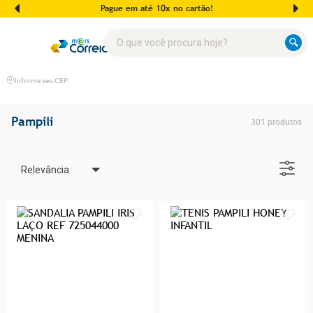
Pague em até 10x no cartão!
O que você procura hoje?
Informe seu CEP
Pampili
301
produtos
Relevância