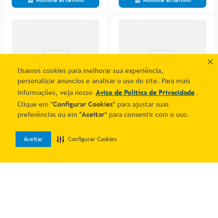
Adicionar ao carrinho
Adicionar ao carrinho
Usamos cookies para melhorar sua experiência,
personalizar anúncios e analisar o uso do site. Para mais
informações, veja nosso
Aviso de Política de Privacidade
.
Clique em "
Configurar Cookies
" para ajustar suas
-28%
-27%
preferências ou em "
Aceitar
" para consentir com o uso.
Tênis Pampili Infantil PP24-
Tênis Pampili Infantil PP
73800
PP25-74501
R$
189
,
99
R$
199
,
99
Aceitar
Configurar Cookies
0
R$ 126,32
R$ 134,23
Home
Desejos
Entrar
7
% OFF no PIX
7
% OFF no PIX
1
R$
135
,
83
1
R$
144
,
33
Adicionar ao carrinho
Adicionar ao carrinho