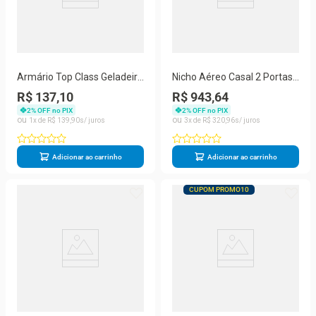
Armário Top Class Geladeira
Nicho Aéreo Casal 2 Portas
0,80 1 Porta Basculante
Cabeceira Nobre Grafite
R$ 137,10
R$ 943,64
Branco Brilho Batrol
Gênova
2
% OFF no PIX
2
% OFF no PIX
1
R$
139
,
90
3
R$
320
,
96
Adicionar ao carrinho
Adicionar ao carrinho
CUPOM PROMO10