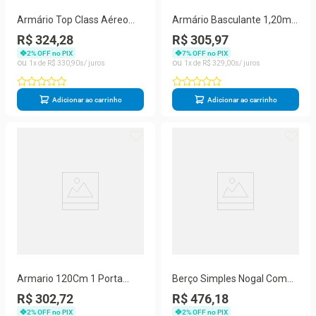
Armário Top Class Aéreo
Armário Basculante 1,20m
1,20 1 Porta Basculante
Top Class Batrol Branco
R$ 324,28
R$ 305,97
Branco Brilho Batrol Branco
2
% OFF no PIX
7
% OFF no PIX
Brilho
1
R$
330
,
90
1
R$
329
,
00
Adicionar ao carrinho
Adicionar ao carrinho
Armario 120Cm 1 Porta
Berço Simples Nogal Com
Legno Crema Batrol Legno
Branco Brilho Batrol Nogal E
R$ 302,72
R$ 476,18
Crema
Branco
2
% OFF no PIX
2
% OFF no PIX