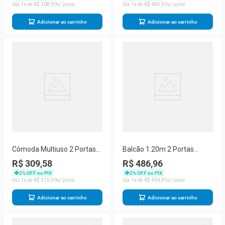
1
R$
308
,
90
1
R$
485
,
90
Adicionar ao carrinho
Adicionar ao carrinho
Cômoda Multiuso 2 Portas
Balcão 1.20m 2 Portas
Batrol Nogal E Branco
Evolution Plus Freijo
R$ 309,58
R$ 486,96
OffWhite Batrol
2
% OFF no PIX
2
% OFF no PIX
1
R$
315
,
90
1
R$
496
,
90
Adicionar ao carrinho
Adicionar ao carrinho