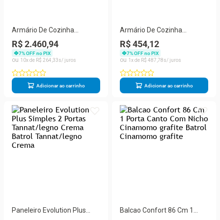
Armário De Cozinha
Armário De Cozinha
Completa 8 Portas 8
Paneleiro 2 Portas Grécia
R$ 2.460,94
R$ 454,12
Gavetas Grécia
Madeiradooff White
7
% OFF no PIX
7
% OFF no PIX
Madeiradooff White
10
R$
264
,
33
1
R$
487
,
78
Adicionar ao carrinho
Adicionar ao carrinho
Paneleiro Evolution Plus
Balcao Confort 86 Cm 1