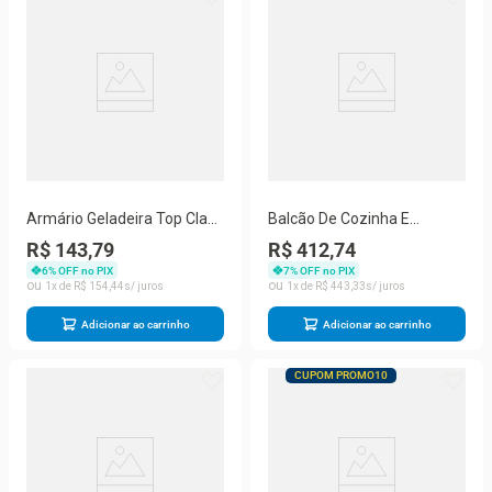
Armário Geladeira Top Class
Balcão De Cozinha E
Batrol Branco Branco
Lavanderia 0,70m Top Class
R$ 143,79
R$ 412,74
Branco Branco
6
% OFF no PIX
7
% OFF no PIX
1
R$
154
,
44
1
R$
443
,
33
Adicionar ao carrinho
Adicionar ao carrinho
CUPOM PROMO10