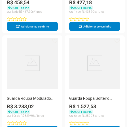
Simples 2 Portas
Porta Canto Com Nicho
R$ 458,54
R$ 427,18
Tannat/legno Crema Batrol
Cinamomo grafite Batrol
2
% OFF no PIX
2
% OFF no PIX
Tannat/legno Crema
Cinamomo grafite
1
R$
467
,
90
1
R$
435
,
90
Adicionar ao carrinho
Adicionar ao carrinho
Guarda Roupa Modulado
Guarda Roupa Solteiro
Casal Genova Plus 6 Portas
Advantage com Cama 4
R$ 3.233,02
R$ 1.527,53
Bater e Correr 4 Gavetas
Portas 3 Gavetas MDP para
2
% OFF no PIX
2
% OFF no PIX
Freijó-Off-white Bat롤
Quarto Compacto
10
R$
329
,
90
6
R$
259
,
78