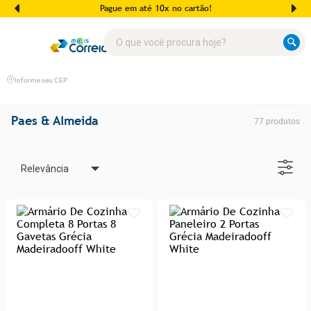
Pague em até 10x no cartão!
O que você procura hoje?
Informe seu CEP
Paes & Almeida
77
produtos
Relevância