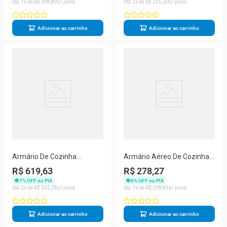
1
R$
398
,
89
2
R$
255
,
00
Adicionar ao carrinho
Adicionar ao carrinho
Armário De Cozinha
Armário Aéreo De Cozinha 1
Paneleiro 1 Porta 4 Gavetas
Porta 1,20m Grécia
R$ 619,63
R$ 278,27
Grécia Madeiradooff White
Madeiradooff White
7
% OFF no PIX
6
% OFF no PIX
2
R$
332
,
78
1
R$
298
,
89
Adicionar ao carrinho
Adicionar ao carrinho