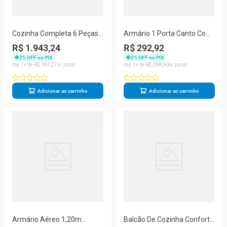
Cozinha Completa 6 Peças
Armário 1 Porta Canto Com
Evolution Plus Freijo Com
Nicho Grafite Batrol Grafite
R$ 1.943,24
R$ 292,92
OffWhite
2
% OFF no PIX
2
% OFF no PIX
7
R$
283
,
27
1
R$
298
,
90
Adicionar ao carrinho
Adicionar ao carrinho
Armário Aéreo 1,20m
Balcão De Cozinha Confort