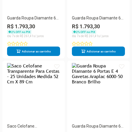
Guarda Roupa Diamante 6
Guarda Roupa Diamante 6
Portas E 4 Gavetas Araplac
Portas E 4 Gavetas Araplac
R$ 1.793,30
R$ 1.793,30
6000-50 Freijóbaunilha
6000-50 Branco Brilho
2
% OFF no PIX
2
% OFF no PIX
Brilho
7
R$
261
,
41
7
R$
261
,
41
Adicionar ao carrinho
Adicionar ao carrinho
Saco Celofane
Guarda Roupa Diamante 6