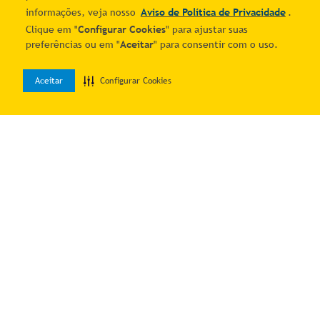
informações, veja nosso
Aviso de Política de Privacidade
.
Clique em "
Configurar Cookies
" para ajustar suas
preferências ou em "
Aceitar
" para consentir com o uso.
Aceitar
Configurar Cookies
0
Home
Desejos
Entrar
Quer economizar?
Cadastre-se e receba ofertas exclusivas!
Estou ciente e de acordo com os
Termos & Condições
e o
Aviso de
Política de Privacidade
.
Autorizo o uso dos meus dados para receber as comunicações por
meio dos canais digitais do Mais Correios.
Me manda as novidades!