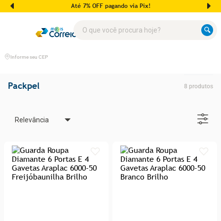
Até 7% OFF pagando via Pix!
O que você procura hoje?
Informe seu CEP
Packpel
8
produtos
Relevância