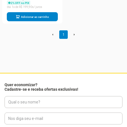
2
% OFF no PIX
1
R$
199
,
90
Adicionar ao carrinho
1
Quer economizar?
Cadastre-se e receba ofertas exclusivas!