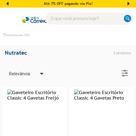
Até 7% OFF pagando via Pix!
O que você procura hoje?
Informe seu CEP
Nutratec
3
produtos
Relevância