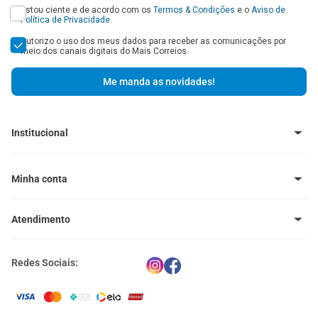
Estou ciente e de acordo com os
Termos & Condições
e o
Aviso de
Política de Privacidade
.
Autorizo o uso dos meus dados para receber as comunicações por
meio dos canais digitais do Mais Correios.
Me manda as novidades!
Institucional
Baixe o Aplicativo
Central de Ajuda - FAQ
Minha conta
Venda no Mais Correios
Política de Trocas e Devoluções
Meus pedidos
Política de Cupons
Atendimento
Meus endereços
Termos e Condições
Política de Privacidade
(11) 4660-0371
Portal Correios
Redes Sociais:
atendimento@maiscorreios.com.br
Central de Privacidade
Segunda à sexta-feira, das 9h às 18h.
Exceto feriados