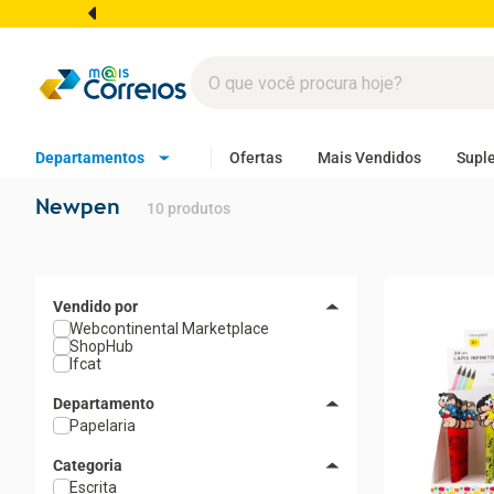
Departamentos
Ofertas
Mais Vendidos
Supl
Newpen
10
produtos
Webcontinental Marketplace
ShopHub
Ifcat
Departamento
Papelaria
Categoria
Escrita