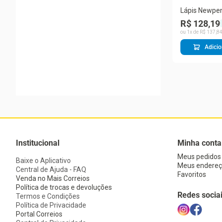
Lápis Newpen 
Redondo Gra
R$ 128,19
Translúcido
ou
1
x de
R$
137
,
8
Adicio
Institucional
Minha conta
Meus pedidos
Baixe o Aplicativo
Meus endereç
Central de Ajuda - FAQ
Favoritos
Venda no Mais Correios
Política de trocas e devoluções
Redes socia
Termos e Condições
Política de Privacidade
Portal Correios