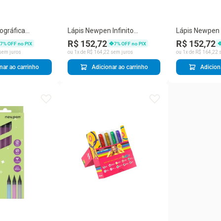
ográfica
Lápis Newpen Infinito
Lápis Newpen I
erfumada Vih
Diamante Color Redondo
Diamante Col
R$ 152,72
R$ 152,72
7
% OFF no PIX
7
% OFF no PIX
en
Preto
Preto Grafeno
sem juros
ou
1
x de
R$
164
,
22
sem juros
ou
1
x de
R$
164
,
22
s
nar ao carrinho
Adicionar ao carrinho
Adicion