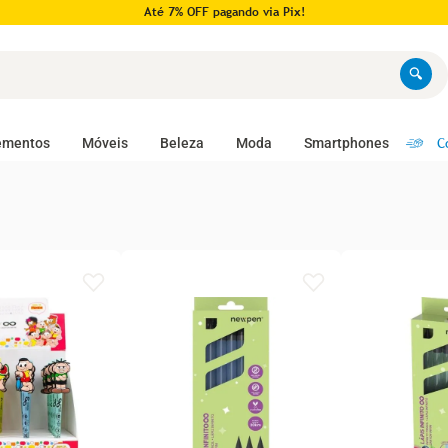
Até 7% OFF pagando via Pix!
C
ementos
Móveis
Beleza
Moda
Smartphones