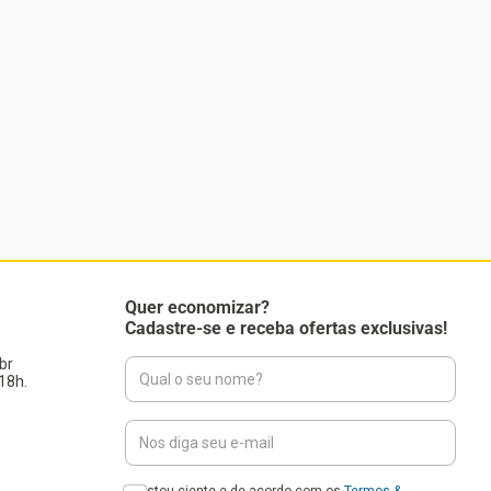
Quer economizar?
Cadastre-se e receba ofertas exclusivas!
br
18h.
Estou ciente e de acordo com os
Termos &