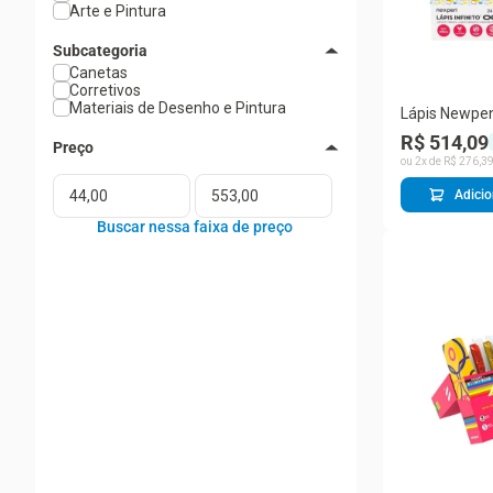
Arte e Pintura
Subcategoria
Canetas
Corretivos
Materiais de Desenho e Pintura
Lápis Newpen
da Mônica 4
R$ 514,09
com 24 Unida
ou
2
x de
R$
276
,
3
Adicio