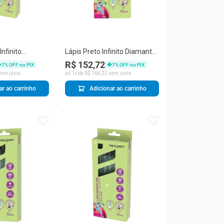
nfinito
Lápis Preto Infinito Diamante
ondo Preto
Black Verde Newpen 100
R$ 152,72
7
% OFF no PIX
7
% OFF no PIX
Lápis
em juros
ou
1
x de
R$
164
,
22
sem juros
ar ao carrinho
Adicionar ao carrinho