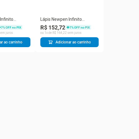
nfinito
Lápis Newpen Infinito
or Redondo
Diamante Color Redondo
R$ 152,72
7
% OFF no PIX
7
% OFF no PIX
Grafeno Preto
em juros
ou
1
x de
R$
164
,
22
sem juros
ar ao carrinho
Adicionar ao carrinho