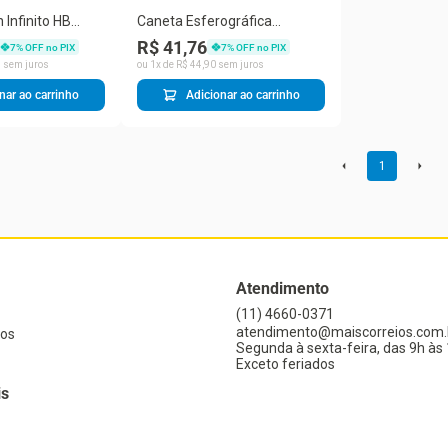
Infinito HB
Caneta Esferográfica
feno Rosa
Sensation Perfumada Vih
R$ 41,76
7
% OFF no PIX
7
% OFF no PIX
Tube - NewPen
4
sem juros
ou
1
x de
R$
44
,
90
sem juros
nar ao carrinho
Adicionar ao carrinho
1
Atendimento
(11) 4660-0371
atendimento@maiscorreios.com.
os
Segunda à sexta-feira, das 9h às 
Exceto feriados
is