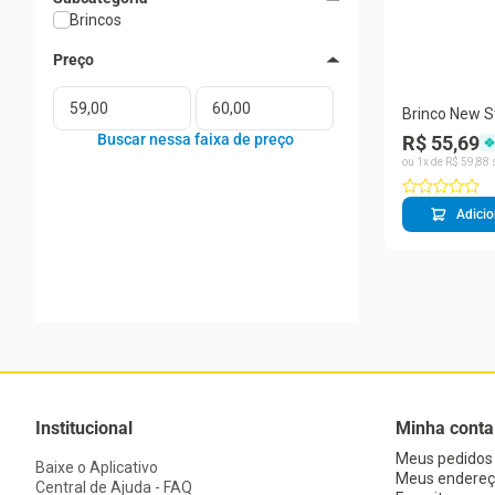
Brincos
Brinco New S
R$ 55,69
ou
1
x de
R$
59
,
88
Adicio
Institucional
Minha conta
Meus pedidos
Baixe o Aplicativo
Meus endereç
Central de Ajuda - FAQ