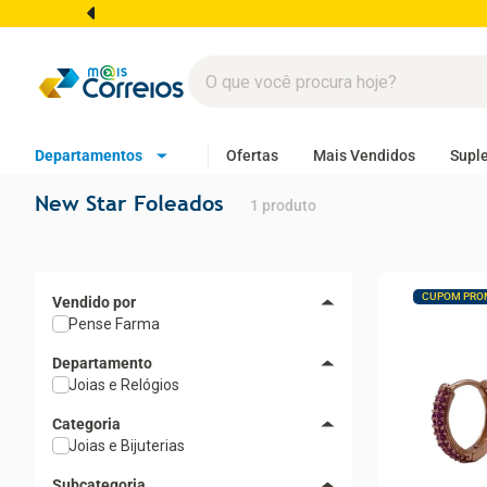
Departamentos
Ofertas
Mais Vendidos
Supl
New Star Foleados
1
produto
CUPOM PRO
Pense Farma
Departamento
Joias e Relógios
Categoria
Joias e Bijuterias
Subcategoria