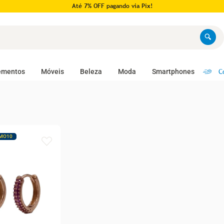
Até 7% OFF pagando via Pix!
C
ementos
Móveis
Beleza
Moda
Smartphones
MO10