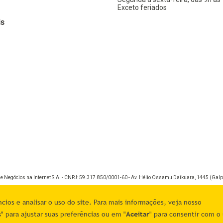
Exceto feriados
is
de Negócios na Internet S.A. - CNPJ: 59.317.850/0001-60 - Av. Hélio Ossamu Daikuara, 1445 (Galpã
ios e analisar o uso do site. Para mais informações, veja nosso
s
" para ajustar suas preferências ou em "
Aceitar
" para consentir com o 