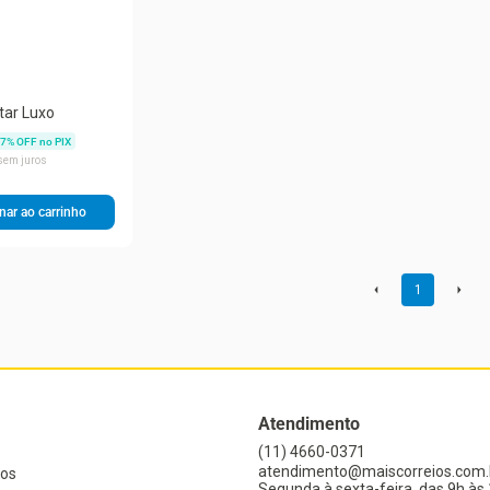
tar Luxo
7
% OFF no PIX
sem juros
nar ao carrinho
1
Atendimento
(11) 4660-0371
atendimento@maiscorreios.com.
os
Segunda à sexta-feira, das 9h às 