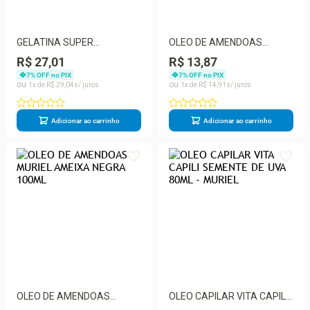
GELATINA SUPER
OLEO DE AMENDOAS
DEFINICAO CACHOS
MURIEL CORPORAL 100ML
R$ 27,01
R$ 13,87
BUBBLE GUM COND 500G
ERVA DOCE
7
% OFF no PIX
7
% OFF no PIX
1
R$
29
,
04
1
R$
14
,
91
Adicionar ao carrinho
Adicionar ao carrinho
OLEO DE AMENDOAS
OLEO CAPILAR VITA CAPILI