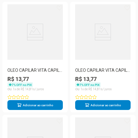
OLEO CAPILAR VITA CAPILI
OLEO CAPILAR VITA CAPILI
CERA DE ABELHA 80ML -
BABOSA 80ML - MURIEL
R$ 13,77
R$ 13,77
MURIEL
7
% OFF no PIX
7
% OFF no PIX
1
R$
14
,
81
1
R$
14
,
81
Adicionar ao carrinho
Adicionar ao carrinho