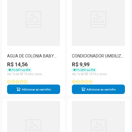
AGUA DE COLONIA BABY
CONDICIONADOR UMIDILIZ
MENINA MURIEL 100ML
BABY MENINO 150ML
R$ 14,56
R$ 9,99
MURIEL
7
% OFF no PIX
7
% OFF no PIX
1
R$
15
,
66
1
R$
10
,
74
Adicionar ao carrinho
Adicionar ao carrinho