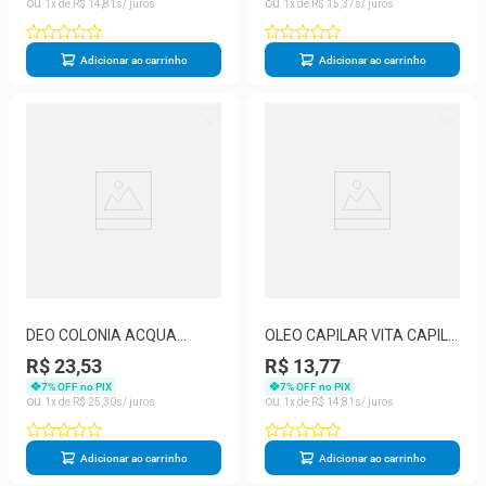
1
R$
14
,
81
1
R$
15
,
37
Adicionar ao carrinho
Adicionar ao carrinho
DEO COLONIA ACQUA
OLEO CAPILAR VITA CAPILI
ESSENCE MAMY 250ML
JABORANDI 80ML - MURIEL
R$ 23,53
R$ 13,77
7
% OFF no PIX
7
% OFF no PIX
1
R$
25
,
30
1
R$
14
,
81
Adicionar ao carrinho
Adicionar ao carrinho