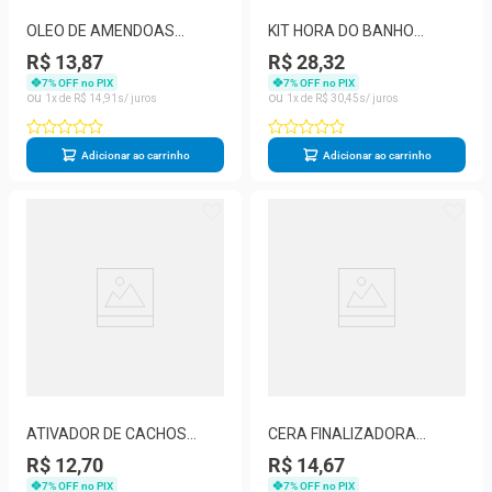
OLEO DE AMENDOAS
KIT HORA DO BANHO
CORPORAL COCO 100ML
MURIEL BABY MENINA
R$ 13,87
R$ 28,32
MURIEL
SH+COND+SABONETE
7
% OFF no PIX
7
% OFF no PIX
1
R$
14
,
91
1
R$
30
,
45
Adicionar ao carrinho
Adicionar ao carrinho
ATIVADOR DE CACHOS
CERA FINALIZADORA
UMIDILIZ BABY
MURIEL VITA CAPILI 40G
R$ 12,70
R$ 14,67
MENINO150ML - MURIEL
COCO
7
% OFF no PIX
7
% OFF no PIX