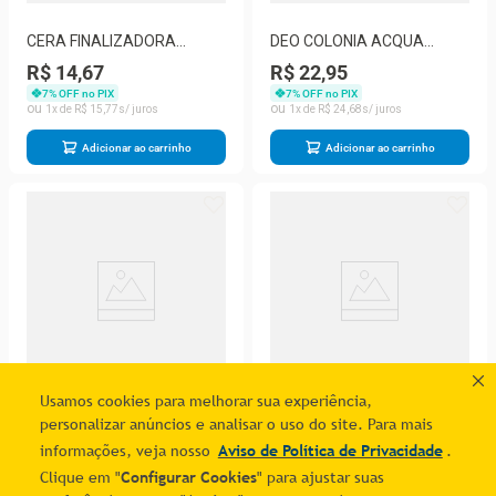
CERA FINALIZADORA
DEO COLONIA ACQUA
MURIEL VITA CAPILI 40GRS
ESSENCE NATUREZA
R$ 14,67
R$ 22,95
ARGAN
250ML
7
% OFF no PIX
7
% OFF no PIX
1
R$
15
,
77
1
R$
24
,
68
Adicionar ao carrinho
Adicionar ao carrinho
Usamos cookies para melhorar sua experiência,
personalizar anúncios e analisar o uso do site. Para mais
informações, veja nosso
Aviso de Política de Privacidade
.
Clique em "
Configurar Cookies
" para ajustar suas
CONDICIONADOR MURIEL
OLEO CAPILAR VITA CAPILI