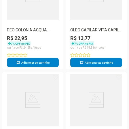
DEO COLONIA ACQUA
OLEO CAPILAR VITA CAPILI
ESSENCE VANILLA 250ML
ABACATE 80ML - MURIEL
R$ 22,95
R$ 13,77
7
% OFF no PIX
7
% OFF no PIX
1
R$
24
,
68
1
R$
14
,
81
Adicionar ao carrinho
Adicionar ao carrinho