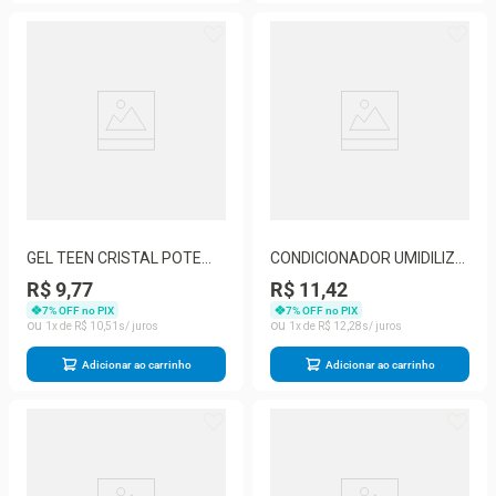
GEL TEEN CRISTAL POTE
CONDICIONADOR UMIDILIZ
MURIEL 180GR
BABY 150ML
R$ 9,77
R$ 11,42
7
% OFF no PIX
7
% OFF no PIX
1
R$
10
,
51
1
R$
12
,
28
Adicionar ao carrinho
Adicionar ao carrinho