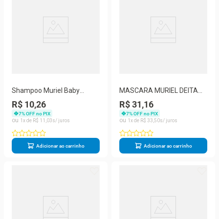
Shampoo Muriel Baby
MASCARA MURIEL DEITA
Menina 150ml
CABELO MEGA
R$ 10,26
R$ 31,16
HIDRATANTE 500G
7
% OFF no PIX
7
% OFF no PIX
1
R$
11
,
03
1
R$
33
,
50
Adicionar ao carrinho
Adicionar ao carrinho