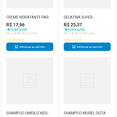
CREME HIDRATANTE PARA
GELATINA SUPER
PREVENIR ASPEREZAS PES
DEFINICAO UMIDILIZ
R$ 17,96
R$ 25,37
150G MURIEL
CACHOS KIDS MELANCIA
7
% OFF no PIX
7
% OFF no PIX
500G
1
R$
19
,
31
1
R$
27
,
28
Adicionar ao carrinho
Adicionar ao carrinho
SHAMPOO UMIDILIZ KIDS
SHAMPOO MURIEL DEITA