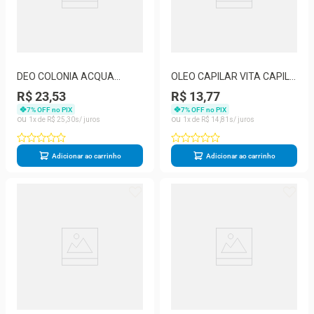
DEO COLONIA ACQUA
OLEO CAPILAR VITA CAPILI
ESSENCE LAVANDA 250 ML
CERAMIDAS 80ML - MURIEL
R$ 23,53
R$ 13,77
7
% OFF no PIX
7
% OFF no PIX
1
R$
25
,
30
1
R$
14
,
81
Adicionar ao carrinho
Adicionar ao carrinho