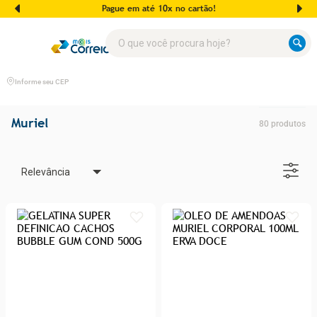
Pague em até 10x no cartão!
O que você procura hoje?
Informe seu CEP
Muriel
80
produtos
Relevância