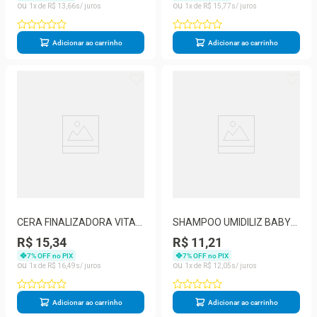
1
R$
13
,
66
1
R$
15
,
77
Adicionar ao carrinho
Adicionar ao carrinho
CERA FINALIZADORA VITA
SHAMPOO UMIDILIZ BABY
CAPILI MURIEL KERATINA
150ML
R$ 15,34
R$ 11,21
40G
7
% OFF no PIX
7
% OFF no PIX
1
R$
16
,
49
1
R$
12
,
05
Adicionar ao carrinho
Adicionar ao carrinho