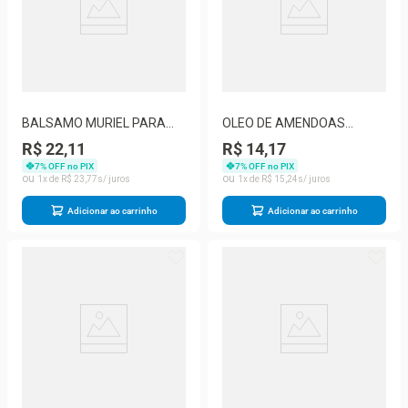
BALSAMO MURIEL PARA
OLEO DE AMENDOAS
ESTILIZAR PENTEADOS
MURIEL CORPORAL 100ML
R$ 22,11
R$ 14,17
COM QUERATINA 120G
AVELA
7
% OFF no PIX
7
% OFF no PIX
1
R$
23
,
77
1
R$
15
,
24
Adicionar ao carrinho
Adicionar ao carrinho