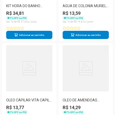
KIT HORA DO BANHO
AGUA DE COLONIA MURIEL
MURIEL BABY MENINO
BABY LAVANDA 100ML
R$ 34,81
R$ 13,59
SH+COND+SABONETE
7
% OFF no PIX
7
% OFF no PIX
1
R$
37
,
43
1
R$
14
,
61
Adicionar ao carrinho
Adicionar ao carrinho
OLEO CAPILAR VITA CAPILI
OLEO DE AMENDOAS
KERATINA 80ML - MURIEL
MURIEL CORPORAL 100ML
R$ 13,77
R$ 14,29
AMENDOAS DOCE
7
% OFF no PIX
7
% OFF no PIX