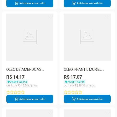
Adicionar ao carrinho
Adicionar ao carrinho
OLEO DE AMENDOAS
OLEO INFANTIL MURIEL
MURIEL CORPORAL 100ML
BABY MENINA 100ML
R$ 14,17
R$ 17,07
BAUNILHA
7
% OFF no PIX
7
% OFF no PIX
1
R$
15
,
24
1
R$
18
,
36
Adicionar ao carrinho
Adicionar ao carrinho