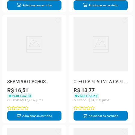
Adicionar ao carrinho
Adicionar ao carrinho
SHAMPOO CACHOS
OLEO CAPILAR VITA CAPILI
UMIDILIZ KIDS MELANCIA
MANTEIGA DE KARITE 80ML
R$ 16,51
R$ 13,77
300ML
- MURIEL
7
% OFF no PIX
7
% OFF no PIX
1
R$
17
,
75
1
R$
14
,
81
Adicionar ao carrinho
Adicionar ao carrinho