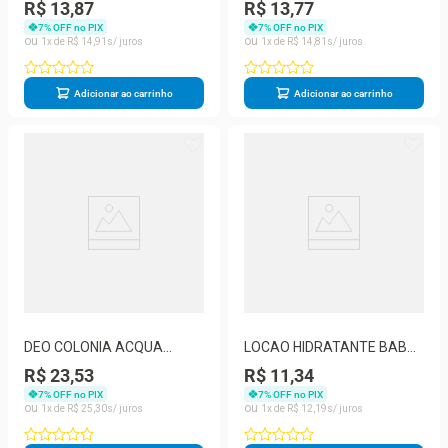
MURIEL AMEIXA NEGRA
SEMENTE DE UVA 80ML -
R$ 13,87
R$ 13,77
100ML
MURIEL
7
% OFF no PIX
7
% OFF no PIX
1
R$
14
,
91
1
R$
14
,
81
Adicionar ao carrinho
Adicionar ao carrinho
DEO COLONIA ACQUA
LOCAO HIDRATANTE BABY
ESSENCE FLORAL 250ML
MURIEL MENINA 100ML
R$ 23,53
R$ 11,34
7
% OFF no PIX
7
% OFF no PIX
1
R$
25
,
30
1
R$
12
,
19