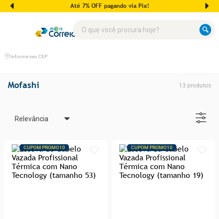
Até 7% OFF pagando via Pix!
O que você procura hoje?
Informe seu CEP
Mofashi
13
produtos
Relevância
CUPOM PROMO10
CUPOM PROMO10