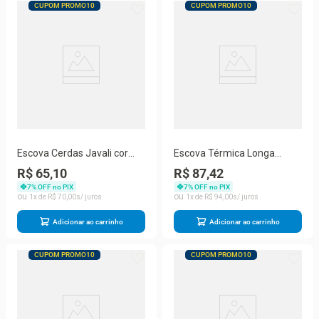
CUPOM PROMO10
CUPOM PROMO10
Escova Cerdas Javali cor
Escova Térmica Longa
amarela, tamanho 12
Dourada tamanho M
R$ 65,10
R$ 87,42
7
% OFF no PIX
7
% OFF no PIX
1
R$
70
,
00
1
R$
94
,
00
Adicionar ao carrinho
Adicionar ao carrinho
CUPOM PROMO10
CUPOM PROMO10