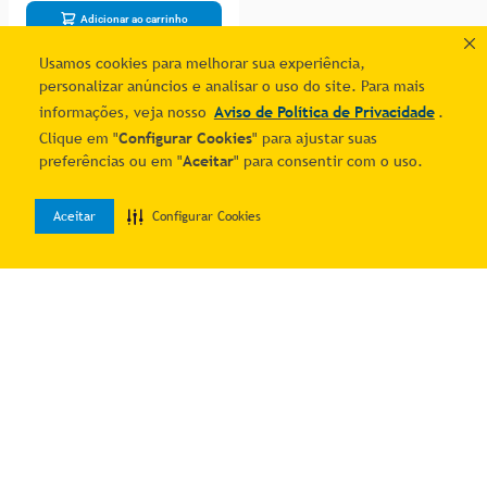
Adicionar ao carrinho
Usamos cookies para melhorar sua experiência,
personalizar anúncios e analisar o uso do site. Para mais
1
informações, veja nosso
Aviso de Política de Privacidade
.
Clique em "
Configurar Cookies
" para ajustar suas
preferências ou em "
Aceitar
" para consentir com o uso.
Aceitar
Configurar Cookies
0
Home
Desejos
Entrar
Quer economizar?
Cadastre-se e receba ofertas exclusivas!
Estou ciente e de acordo com os
Termos & Condições
e o
Aviso de
Política de Privacidade
.