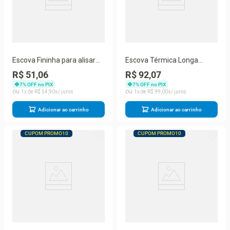
Escova Fininha para alisar
Escova Térmica Longa
raiz do cabelo
Dourada tamanho G
R$ 51,06
R$ 92,07
7
% OFF no PIX
7
% OFF no PIX
1
R$
54
,
90
1
R$
99
,
00
Adicionar ao carrinho
Adicionar ao carrinho
CUPOM PROMO10
CUPOM PROMO10