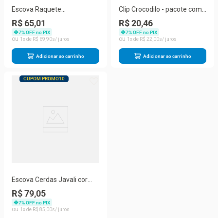
Escova Raquete
Clip Crocodilo - pacote com
Almofadada
6 unidades
R$ 65,01
R$ 20,46
7
% OFF no PIX
7
% OFF no PIX
1
R$
69
,
90
1
R$
22
,
00
Adicionar ao carrinho
Adicionar ao carrinho
CUPOM PROMO10
Escova Cerdas Javali cor
amarela, tamanho 18
R$ 79,05
7
% OFF no PIX
1
R$
85
,
00