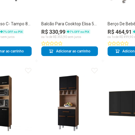
uso C- Tampo 83
Balcão Para Cooktop Elisa 5
Berço De Beb
a Mobbs Savana
Bocas - Savanapreto
Com Grade Mó
R$ 330,99
R$ 464,91
7
% OFF no PIX
7
% OFF no PIX
Nature
0
sem juros
ou
1
x de
R$
355
,
90
sem juros
ou
1
x de
R$
499
,
90
s
nar ao carrinho
Adicionar ao carrinho
Adicion