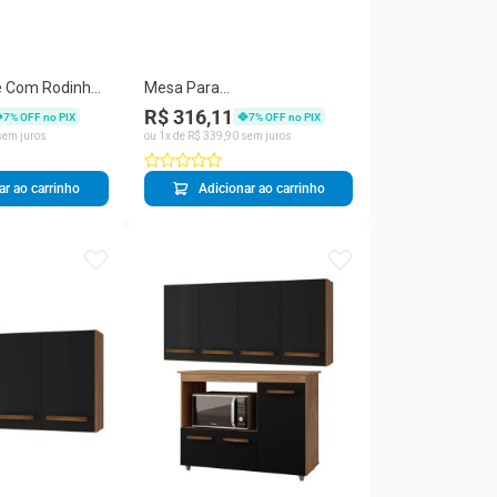
ê Com Rodinhas
Mesa Para
vel Jasmin
Computadornotebook 1
R$ 316,11
7
% OFF no PIX
7
% OFF no PIX
Gaveta Mali Preto
em juros
ou
1
x de
R$
339
,
90
sem juros
ar ao carrinho
Adicionar ao carrinho