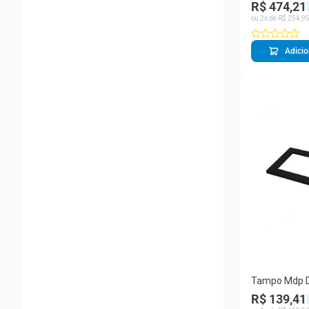
R$ 474,21
MDP 60CM Of
ou
2
x de
R$
254
,
9
Adicio
Tampo Mdp D
Cooktop 4 Bo
R$ 139,41