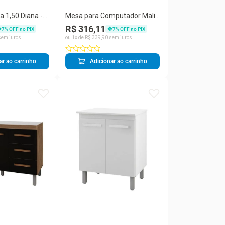
a 1,50 Diana -
Mesa para Computador Mali
hite
Moderno 1 Gaveta MDP
R$ 316,11
7
% OFF no PIX
7
% OFF no PIX
120CM Branco Moblis Móveis
em juros
ou
1
x de
R$
339
,
90
sem juros
ar ao carrinho
Adicionar ao carrinho