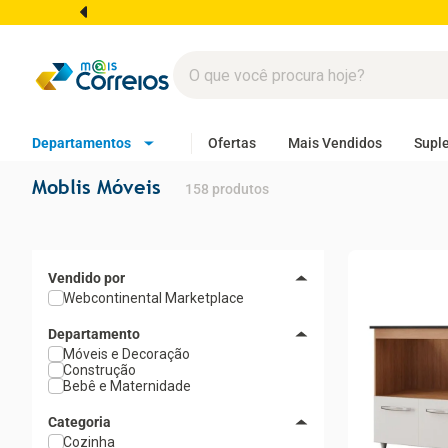
Departamentos
Ofertas
Mais Vendidos
Supl
Moblis Móveis
158
produtos
Webcontinental Marketplace
Departamento
Móveis e Decoração
Construção
Bebê e Maternidade
Categoria
Cozinha