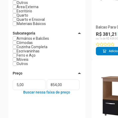
Outros
Área Externa
Escritório
Quarto
Quarto e Enxoval
Materiais Básicos
Balcao Para 
Ana Mobbs S
Subcategoria
R$ 381,21
Armários e Balcões
ou
1
x de
R$
409
,
9
Cômodas
Cozinha Completa
Escrivaninhas
Adicio
Ferro e Aço
Móveis
Outros