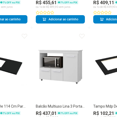
R$ 455,61
R$ 409,11
7
% OFF no PIX
7
% OFF no PIX
f White
Móveis
Branco Moblis
5
sem juros
ou
1
x de
R$
489
,
90
sem juros
ou
1
x de
R$
439
,
90
s
nar ao carrinho
Adicionar ao carrinho
Adicion
e 114 Cm Para
Balcão Multiuso Lina 3 Portas
Tampo Mdp De
cas Preto
2 Gavetas MDF-MDP 114CM
Cooktop Com 
R$ 437,01
R$ 102,21
7
% OFF no PIX
7
% OFF no PIX
Branco Moblis Móveis
Bocas Preto