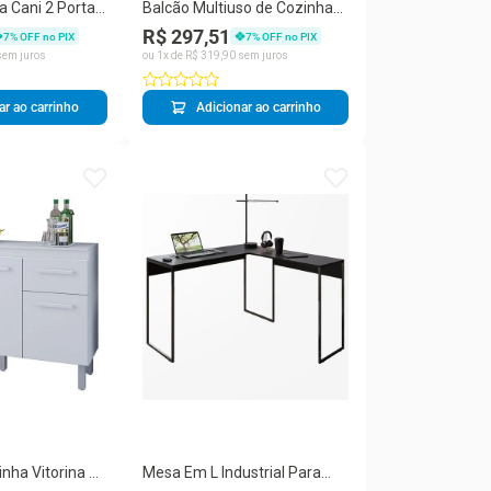
a Cani 2 Portas
Balcão Multiuso de Cozinha
P 118CM
Helena 2 Portas MDF-MDP
R$ 297,51
7
% OFF no PIX
7
% OFF no PIX
o Moblis
70CM Branco Moblis Móveis
em juros
ou
1
x de
R$
319
,
90
sem juros
ar ao carrinho
Adicionar ao carrinho
nha Vitorina 3
Mesa Em L Industrial Para
eta MDP 118CM
Escritório E Home Office