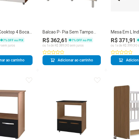
Cooktop 4 Bocas
Balcao P- Pia Sem Tampo
Mesa Em L Ind
avana Off White
Anita 120 Cm Mobbs Savana
Escritório E H
R$ 362,61
R$ 371,91
7
% OFF no PIX
7
% OFF no PIX
Off White
Xingu
0
sem juros
ou
1
x de
R$
389
,
90
sem juros
ou
1
x de
R$
399
,
90
s
nar ao carrinho
Adicionar ao carrinho
Adicion