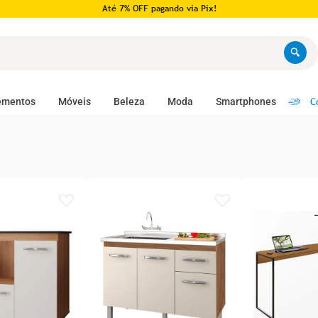
Pague em até 10x no cartão!
C
ementos
Móveis
Beleza
Moda
Smartphones