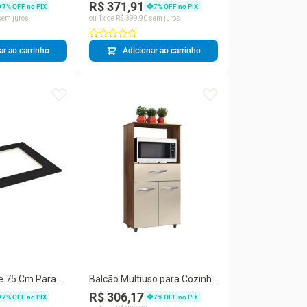
R$ 371,91
7
% OFF no PIX
7
% OFF no PIX
 Móveis
Preto
em juros
ou
1
x de
R$
399
,
90
sem juros
ar ao carrinho
Adicionar ao carrinho
 75 Cm Para
Balcão Multiuso para Cozinha
Recorte De 4
Luna 2 Portas 1 Gaveta MDP
R$ 306,17
7
% OFF no PIX
7
% OFF no PIX
60CM Off White