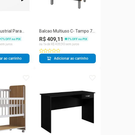
ustrial Para
Balcao Multiuso C- Tampo 70
ome Office
Cm 2p Serena Mobbs Savana
R$ 409,11
7
% OFF no PIX
7
% OFF no PIX
Preto
em juros
ou
1
x de
R$
439
,
90
sem juros
ar ao carrinho
Adicionar ao carrinho