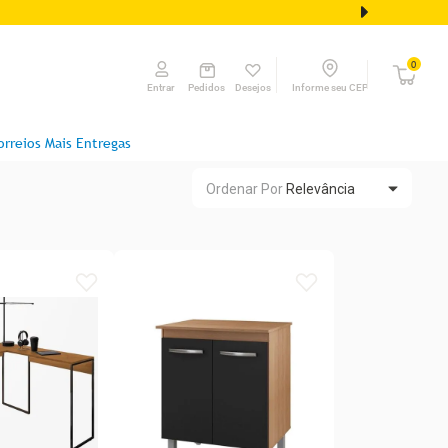
0
Pedidos
Desejos
Informe seu CEP
Entrar
orreios Mais Entregas
Ordenar Por
Relevância