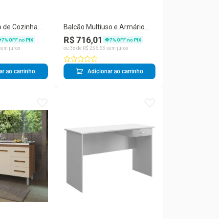
 de Cozinha
Balcão Multiuso e Armário
120CM 4 Portas
Aéreo Luni Savana 3 e 4
R$ 716,01
7
% OFF no PIX
7
% OFF no PIX
lis Móveis
Portas MDP Porta de Bater
em juros
ou
3
x de
R$
256
,
63
sem juros
Preto Moblis Móveis
ar ao carrinho
Adicionar ao carrinho