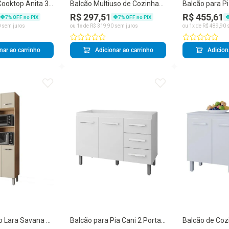
Cooktop Anita 3
Balcão Multiuso de Cozinha
Balcão para Pi
114CM Branco
Helena 2 Portas MDF-MDP
3 Gavetas MD
R$ 297,51
R$ 455,61
7
% OFF no PIX
7
% OFF no PIX
s
70CM Preto Moblis Móveis
Savana e Pret
0
sem juros
ou
1
x de
R$
319
,
90
sem juros
ou
1
x de
R$
489
,
90
s
Móveis
nar ao carrinho
Adicionar ao carrinho
Adicion
to Lara Savana 4
Balcão para Pia Cani 2 Portas
Balcão de Cozi
 Micro-ondas
3 Gavetas MDP Branco Moblis
Portas 1 Gav