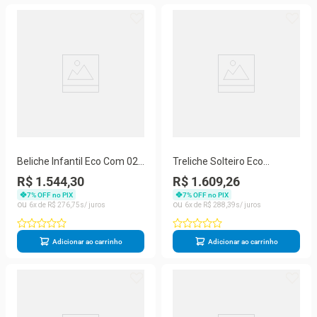
Beliche Infantil Eco Com 02
Treliche Solteiro Eco
Gavetas Madeira Maciça
Madeira Maciça Branco
R$ 1.544,30
R$ 1.609,26
Branco Megamobilia
7
% OFF no PIX
7
% OFF no PIX
6
R$
276
,
75
6
R$
288
,
39
Adicionar ao carrinho
Adicionar ao carrinho