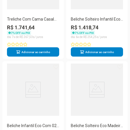
Treliche Com Cama Casal
Beliche Solteiro Infantil Eco
Eco Branco Mobilistore
E Madeira Maciça Branco
R$ 1.741,64
R$ 1.418,74
7
% OFF no PIX
7
% OFF no PIX
7
R$
267
,
53
6
R$
254
,
25
Adicionar ao carrinho
Adicionar ao carrinho
Beliche Infantil Eco Com 02
Beliche Solteiro Eco Madeira