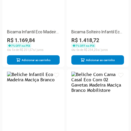
Bicama Infantil Eco Madeira
Bicama Solteiro Infantil Eco
Maciça Branco Mobilistore
Branco Mobilistore
R$ 1.169,84
R$ 1.418,72
7
% OFF no PIX
7
% OFF no PIX
5
R$
251
,
57
6
R$
254
,
25
Adicionar ao carrinho
Adicionar ao carrinho