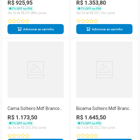
Com Cabeceira Telinha
Com Cabeceira Anatômica
R$ 925,95
R$ 1.353,80
Anatômica Mobilistore
Mobilistore
7
% OFF no PIX
7
% OFF no PIX
3
R$
331
,
88
5
R$
291
,
14
Adicionar ao carrinho
Adicionar ao carrinho
Cama Solteiro Mdf Branco
Bicama Solteiro Mdf Branco
Com 02 Grades E Cabeceira
Anatômica Mobilistore
R$ 1.173,50
R$ 1.645,50
Anatômica Mobilistore
7
% OFF no PIX
7
% OFF no PIX
5
R$
252
,
36
7
R$
252
,
76