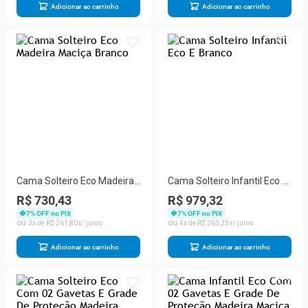
8
R$
269
,
59
4
R$
308
,
71
Adicionar ao carrinho
Adicionar ao carrinho
Cama Solteiro Eco Madeira
Cama Solteiro Infantil Eco E
Maciça Branco
Branco
R$ 730,43
R$ 979,32
7
% OFF no PIX
7
% OFF no PIX
3
R$
261
,
80
4
R$
263
,
25
Adicionar ao carrinho
Adicionar ao carrinho