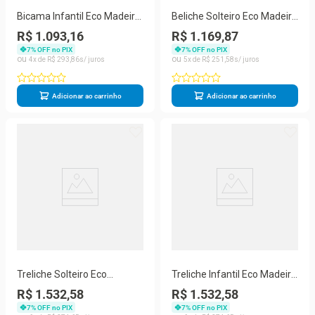
Bicama Infantil Eco Madeira
Beliche Solteiro Eco Madeira
Maciça Branco
Maciça Branco Mobilistore
R$ 1.093,16
R$ 1.169,87
7
% OFF no PIX
7
% OFF no PIX
4
R$
293
,
86
5
R$
251
,
58
Adicionar ao carrinho
Adicionar ao carrinho
Treliche Solteiro Eco
Treliche Infantil Eco Madeira
Madeira Maciça Branco
Maciça Branco
R$ 1.532,58
R$ 1.532,58
Mobilistore
7
% OFF no PIX
7
% OFF no PIX