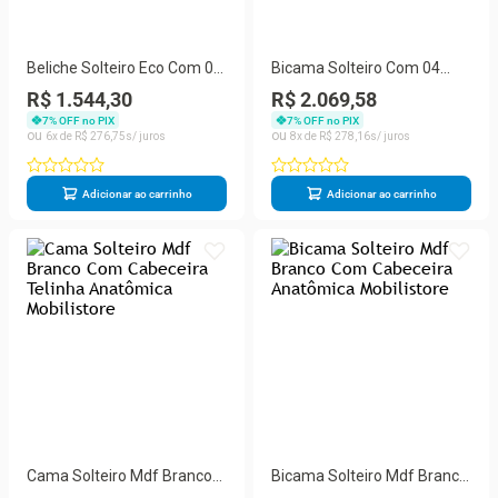
Beliche Solteiro Eco Com 02
Bicama Solteiro Com 04
Gavetas Madeira Maciça
Grades E Cabeceira Telinha
R$ 1.544,30
R$ 2.069,58
Branco Megamobilia
Anatômica
7
% OFF no PIX
7
% OFF no PIX
6
R$
276
,
75
8
R$
278
,
16
Adicionar ao carrinho
Adicionar ao carrinho
Cama Solteiro Mdf Branco
Bicama Solteiro Mdf Branco