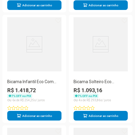
Adicionar ao carrinho
Adicionar ao carrinho
Bicama Infantil Eco Com
Bicama Solteiro Eco
Escada Escorregador
Madeira Maciça Branco
R$ 1.418,72
R$ 1.093,16
Mobilistore
7
% OFF no PIX
7
% OFF no PIX
6
R$
254
,
25
4
R$
293
,
86
Adicionar ao carrinho
Adicionar ao carrinho