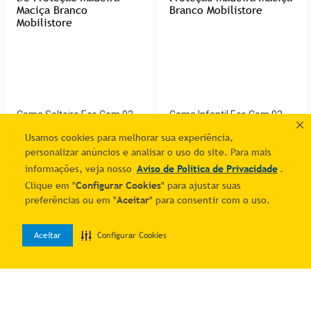
Usamos cookies para melhorar sua experiência,
personalizar anúncios e analisar o uso do site. Para mais
Cama Solteiro Eco Com 02
Cama Infantil Eco Com 02
informações, veja nosso
Aviso de Política de Privacidade
.
Gavetas E Grade De
Gavetas E Grade De
R$ 1.181,55
R$ 1.181,55
Clique em "
Configurar Cookies
" para ajustar suas
Proteção Madeira Maciça
Proteção Madeira Maciça
7
% OFF no PIX
7
% OFF no PIX
preferências ou em "
Aceitar
" para consentir com o uso.
Branco Mobilistore
Branco Mobilistore
5
R$
254
,
09
5
R$
254
,
09
Aceitar
Configurar Cookies
0
Adicionar ao carrinho
Adicionar ao carrinho
Home
Desejos
Entrar