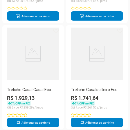
6
R$
274
,
65
6
R$
274
,
65
Adicionar ao carrinho
Adicionar ao carrinho
Treliche Casal Casal Eco
Treliche Casalsolteiro Eco
Madeira Maciça Branco
Madeira Maciça Branco
R$ 1.929,13
R$ 1.741,64
Mobilistore
7
% OFF no PIX
7
% OFF no PIX
8
R$
259
,
29
7
R$
267
,
53
Adicionar ao carrinho
Adicionar ao carrinho