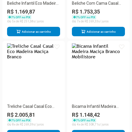
Beliche Infantil Eco Madeira
Beliche Com Cama Casal
Maciça Branco
Eco Com 02 Gavetas
R$ 1.169,87
R$ 1.753,35
Madeira Maciça Branco
7
% OFF no PIX
7
% OFF no PIX
Mobilistore
5
R$
251
,
58
7
R$
269
,
33
Adicionar ao carrinho
Adicionar ao carrinho
Treliche Casal Casal Eco
Bicama Infantil Madeira
Madeira Maciça Branco
Maciça Branco Mobilistore
R$ 2.005,81
R$ 1.148,42
7
% OFF no PIX
7
% OFF no PIX