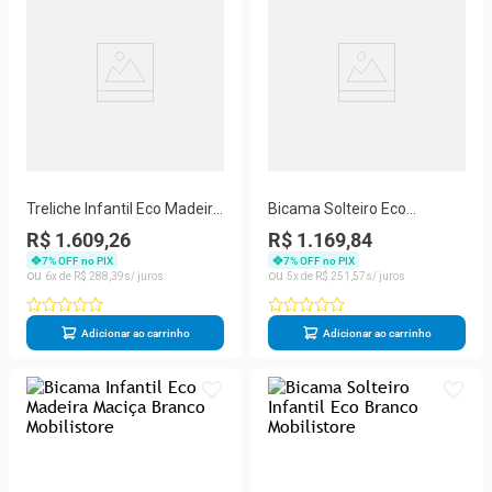
Treliche Infantil Eco Madeira
Bicama Solteiro Eco
Maciça Branco Mobilistore
Madeira Maciça Branco
R$ 1.609,26
R$ 1.169,84
Mobilistore
7
% OFF no PIX
7
% OFF no PIX
6
R$
288
,
39
5
R$
251
,
57
Adicionar ao carrinho
Adicionar ao carrinho