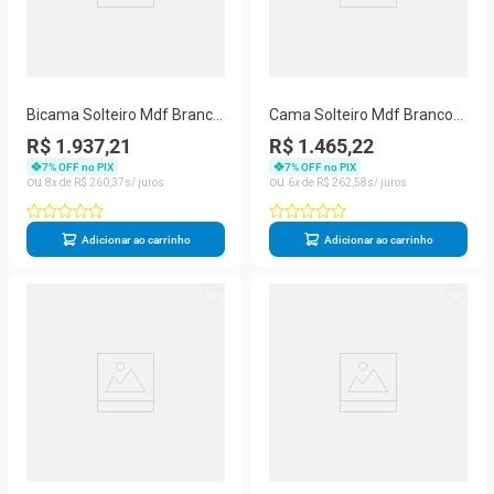
Bicama Solteiro Mdf Branco
Cama Solteiro Mdf Branco
Com 4 Grades Mobilistore
Com 04 Grades E Cabeceira
R$ 1.937,21
R$ 1.465,22
Anatômica Mobilistore
7
% OFF no PIX
7
% OFF no PIX
8
R$
260
,
37
6
R$
262
,
58
Adicionar ao carrinho
Adicionar ao carrinho