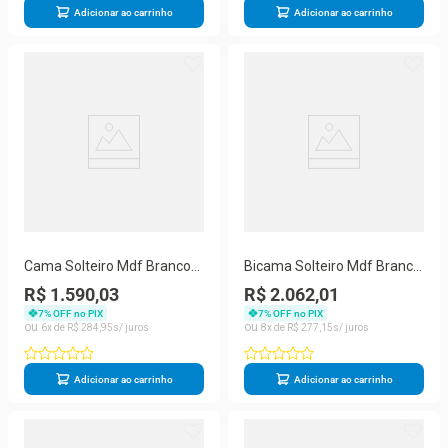
Adicionar ao carrinho
Adicionar ao carrinho
Cama Solteiro Mdf Branco
Bicama Solteiro Mdf Branco
Com Escadinha Escorrega
Com Escada Escorrega
R$ 1.590,03
R$ 2.062,01
Mobilistore
Mobilistore
7
% OFF no PIX
7
% OFF no PIX
6
R$
284
,
95
8
R$
277
,
15
Adicionar ao carrinho
Adicionar ao carrinho