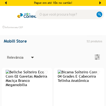
Pague em até 10x no cartão!
O que você procura hoje?
Informe seu CEP
Mobili Store
52
produtos
Relevância