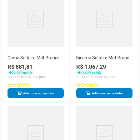
Cama Solteiro Mdf Branco
Bicama Solteiro Mdf Branco
Com Cabeceira Anatômica
Sem Cabeceira Mobilistore
R$ 881,81
R$ 1.067,29
Mobilistore
7
% OFF no PIX
7
% OFF no PIX
3
R$
316
,
06
4
R$
286
,
90
Adicionar ao carrinho
Adicionar ao carrinho